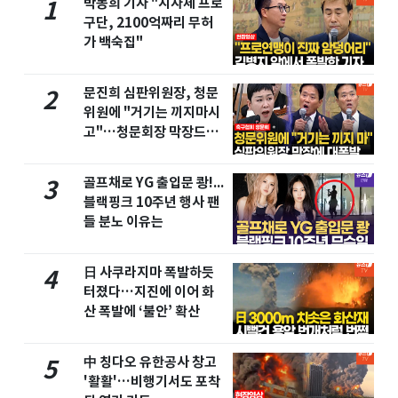
박동희 기자 "지자체 프로
1
구단, 2100억짜리 무허
가 백숙집"
문진희 심판위원장, 청문
2
위원에 "거기는 끼지마시
고"…청문회장 막장드라
마
골프채로 YG 출입문 쾅!...
3
블랙핑크 10주년 행사 팬
들 분노 이유는
日 사쿠라지마 폭발하듯
4
터졌다…지진에 이어 화
산 폭발에 ‘불안’ 확산
中 칭다오 유한공사 창고
5
'활활'…비행기서도 포착