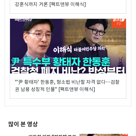
강훈식까지 거론 [팩트앤뷰 이해식]
"'尹 황태자' 한동훈, 형소법 비난할 자격 없다…검찰
권 남용 상징적 인물" [팩트앤뷰 이해식]
많이 본 영상