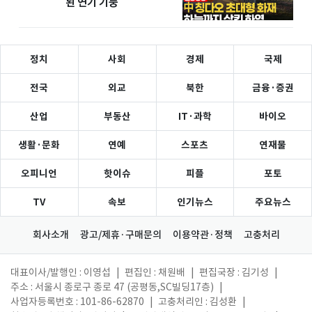
된 연기 기둥
정치
사회
경제
국제
전국
외교
북한
금융·증권
산업
부동산
IT·과학
바이오
생활·문화
연예
스포츠
연재물
오피니언
핫이슈
피플
포토
TV
속보
인기뉴스
주요뉴스
회사소개
광고/제휴·구매문의
이용약관·정책
고충처리
대표이사/발행인 : 이영섭
|
편집인 : 채원배
|
편집국장 : 김기성
|
주소 : 서울시 종로구 종로 47 (공평동,SC빌딩17층)
|
사업자등록번호 : 101-86-62870
|
고충처리인 : 김성환
|