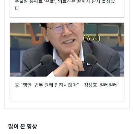
수술실 통째로 '흔들', 의료진은 끝까지 환자 붙잡았
다
李 "행안·법무 원래 친하시잖아"…정성호 '절레절레'
많이 본 영상