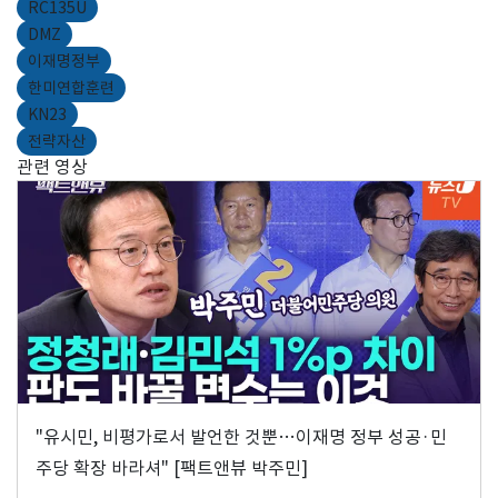
RC135U
DMZ
이재명정부
한미연합훈련
KN23
전략자산
관련 영상
"유시민, 비평가로서 발언한 것뿐…이재명 정부 성공·민
주당 확장 바라셔" [팩트앤뷰 박주민]