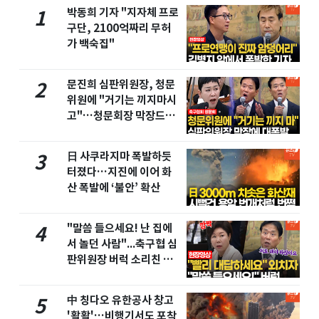
박동희 기자 "지자체 프로
1
구단, 2100억짜리 무허
가 백숙집"
문진희 심판위원장, 청문
2
위원에 "거기는 끼지마시
고"…청문회장 막장드라
마
日 사쿠라지마 폭발하듯
3
터졌다…지진에 이어 화
산 폭발에 ‘불안’ 확산
"말씀 들으세요! 난 집에
4
서 놀던 사람"...축구협 심
판위원장 버럭 소리친 이
유
中 칭다오 유한공사 창고
5
'활활'…비행기서도 포착