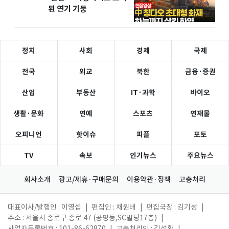
된 연기 기둥
정치
사회
경제
국제
전국
외교
북한
금융·증권
산업
부동산
IT·과학
바이오
생활·문화
연예
스포츠
연재물
오피니언
핫이슈
피플
포토
TV
속보
인기뉴스
주요뉴스
회사소개
광고/제휴·구매문의
이용약관·정책
고충처리
대표이사/발행인 : 이영섭
|
편집인 : 채원배
|
편집국장 : 김기성
|
주소 : 서울시 종로구 종로 47 (공평동,SC빌딩17층)
|
사업자등록번호 : 101-86-62870
|
고충처리인 : 김성환
|