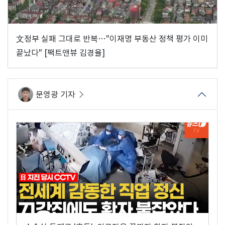
文정부 실패 그대로 반복…"이재명 부동산 정책 평가 이미
끝났다" [팩트앤뷰 김경율]
문영광 기자