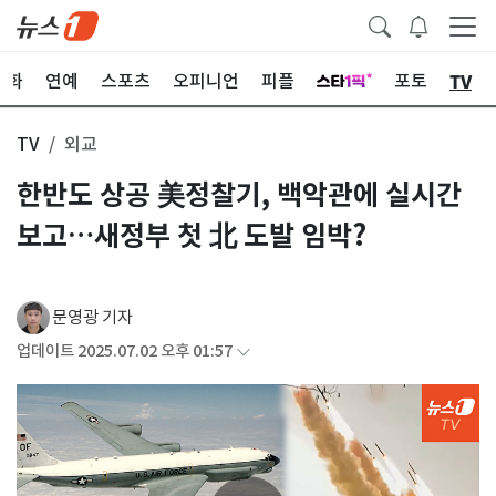
TV
문화
연예
스포츠
오피니언
피플
포토
TV
외교
한반도 상공 美정찰기, 백악관에 실시간
보고…새정부 첫 北 도발 임박?
문영광 기자
업데이트 2025.07.02 오후 01:57