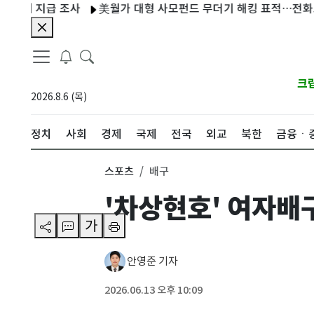
 지급 조사
美월가 대형 사모펀드 무더기 해킹 표적…전화로 IT직
크
2026.8.6 (목)
정치
사회
경제
국제
전국
외교
북한
금융ㆍ
스포츠
배구
'차상현호' 여자배구
가
안영준 기자
2026.06.13 오후 10:09