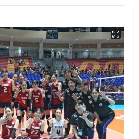
펄펄 끓는 서울, 40도
6
돌파하나…한낮 39도
폭염[오늘날씨]
[단독]"이번 역은 신논
7