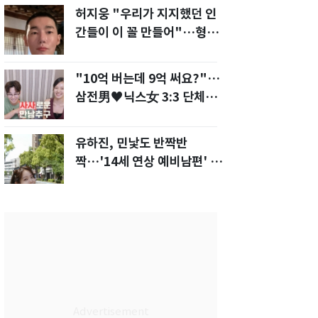
허지웅 "우리가 지지했던 인
간들이 이 꼴 만들어"…형소
법 개정안에 발끈
"10억 버는데 9억 써요?"…
삼전男♥닉스女 3:3 단체소
개팅 예능 화제
유하진, 민낯도 반짝반
짝…'14세 연상 예비남편' 강
균성이 반한 청순 미모