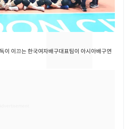
현, 토스역입니다"…서
울 지하철에 토스 이름
새겼다
SK하이닉스 또 프리마
8
켓 하한가…달랑 11주
에 시초가 소동
"캐리비안 베이 여자 탈
9
현 감독이 이끄는 한국여자배구대표팀이 아시아배구연
의실에 남자가 있어
요"…경찰 수사
전남광주통합특별시 정
10
무부시장 후보 백승주·
윤난실 지명