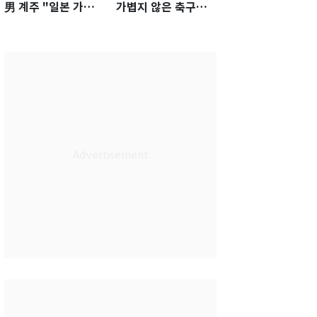
男 계주 "일본 가뿐히
가볍지 않은 축구대
넘고 AG 金 따겠다"
표팀 '임시 감독' 무게