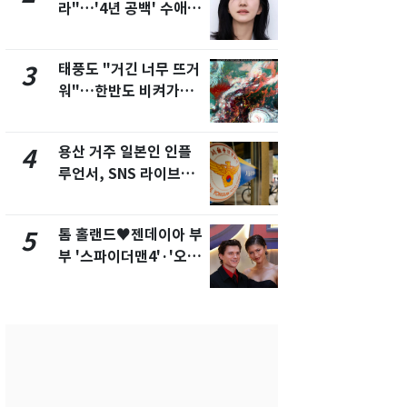
라"…'4년 공백' 수애,
현, 토스역
SNS 오픈·프로필 공개
울 지하철에
화제
새겼다
태풍도 "거긴 너무 뜨거
SK하이닉스
3
8
워"…한반도 비켜가는
켓 하한가…
'돌핀'과 '찬홈'
에 시초가 
용산 거주 일본인 인플
"캐리비안 
4
9
루언서, SNS 라이브방
의실에 남자
송 도중 사망
요"…경찰 
톰 홀랜드♥젠데이아 부
전남광주통
5
10
부 '스파이더맨4'·'오디
무부시장 후
세이'로 극장 장악
윤난실 지명