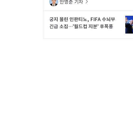
안영준 기자
궁지 몰린 인판티노, FIFA 수뇌부
긴급 소집…'월드컵 지분' 후폭풍