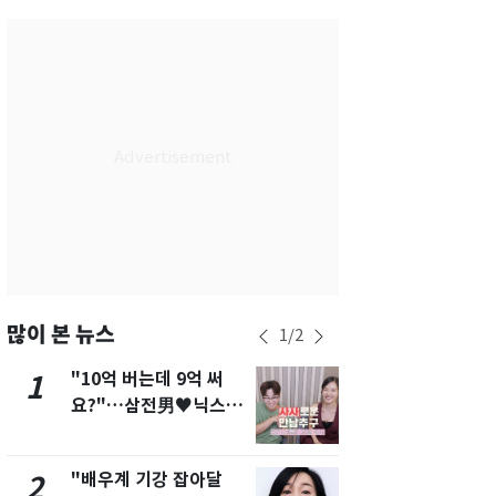
서울
30
℃
부산
26
℃
대구
26
℃
인천
28
℃
광주
26
℃
대전
26
℃
울산
25
℃
강릉
23
℃
많이 본 뉴스
1
/
2
제주
26
℃
"10억 버는데 9억 써
펄펄 끓는 서
1
6
요?"…삼전男♥닉스女
돌파하나…한
3:3 단체소개팅 예능 화
폭염[오늘날
제
"배우계 기강 잡아달
[단독]"이번
2
7