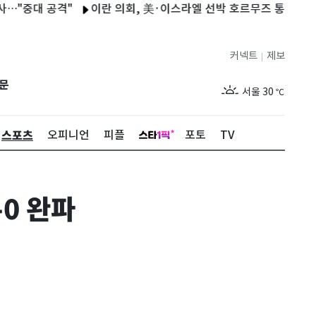
대 공격"
이란 의회, 美·이스라엘 선박 호르무즈 통행금지 법안 
커넥트
제보
|
제주
26
℃
문
서울
30
℃
부산
26
℃
스포츠
오피니언
피플
포토
TV
대구
26
℃
인천
28
℃
0 완파
광주
26
℃
대전
26
℃
울산
25
℃
강릉
23
℃
제주
26
℃