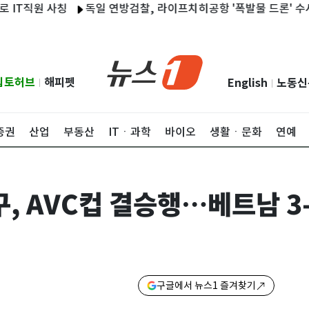
원 사칭
독일 연방검찰, 라이프치히공항 '폭발물 드론' 수사…"중
립토허브
해피펫
English
노동신
|
|
증권
산업
부동산
ITㆍ과학
바이오
생활ㆍ문화
연예
, AVC컵 결승행…베트남 3-
구글에서 뉴스1 즐겨찾기