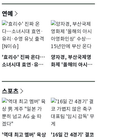
연예
'효리수' 진짜 온다…
양자경, 부산국제영
소녀시대 효연·유리·
화제 '올해의 아시아
수영 유닛 출격 [N이
영화인상' 수상…15
슈]
년만에 부산 온다
스포츠
'역대 최고 멤버' 육상
'16일 간 4경기' 결코