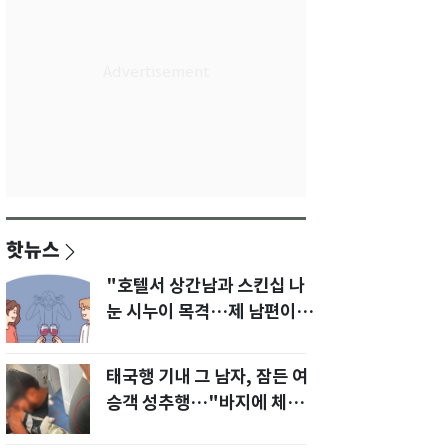
핫뉴스
"호텔서 상간남과 스킨십 나
눈 시누이 목격…제 남편이
입 다물라 하네요"
태국행 기내 그 남자, 잠든 여
승객 성추행…"바지에 체액
까지 묻었다"