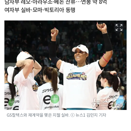
남자부 레오·아라우조·베논 잔류…연봉 약 8억
여자부 실바·모마·빅토리아 동행
GS칼텍스와 재계약을 맺은 지젤 실바. ⓒ 뉴스1 김민지 기자