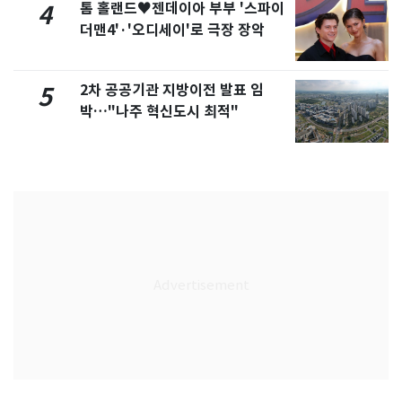
톰 홀랜드♥젠데이아 부부 '스파이
4
더맨4'·'오디세이'로 극장 장악
2차 공공기관 지방이전 발표 임
5
박…"나주 혁신도시 최적"