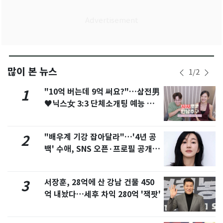
많이 본 뉴스
1
/
2
"10억 버는데 9억 써요?"…삼전男
1
♥닉스女 3:3 단체소개팅 예능 화
제
"배우계 기강 잡아달라"…'4년 공
2
백' 수애, SNS 오픈·프로필 공개
화제
서장훈, 28억에 산 강남 건물 450
3
억 내놨다…세후 차익 280억 '잭팟'