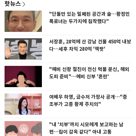
핫뉴스
"단둘만 있는 밀폐된 공간과 술…황정민
폭로녀는 두가지에 집착했다"
서장훈, 28억에 산 강남 건물 450억 내놨
다…세후 차익 280억 '잭팟'
"예비 신랑 절친이 전신 먹물 문신, 해외
도피 준비"…예비 신부 '혼란'
여배우 하영, 금수저 가정사 공개…"증
조부가 고종 황제 주치의"
"내 '치부'까지 시모에게 보고하는 남
편…집이 감옥 같다" 아내 고통