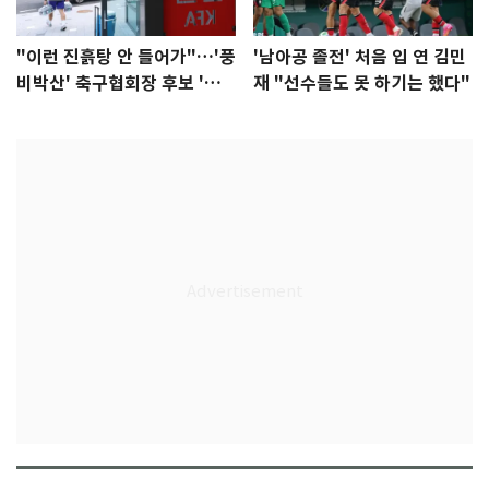
"이런 진흙탕 안 들어가"…'풍
'남아공 졸전' 처음 입 연 김민
비박산' 축구협회장 후보 '실
재 "선수들도 못 하기는 했다"
종'