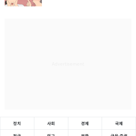
정치
사회
경제
국제
전국
외교
북한
금융·증권