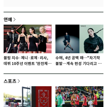
연예
블핑 지수·제니·로제·리사,
수애, 4년 공백 왜…"차기작
데뷔 10주년 이벤트 '완전체'
불발…계속 편성 기다리고 있
참석 확정…기대감 UP
다"
스포츠