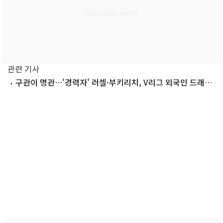
관련 기사
구관이 명관…'경력자' 러셀·부키리치, V리그 외국인 드래프
트 1순위(종합)