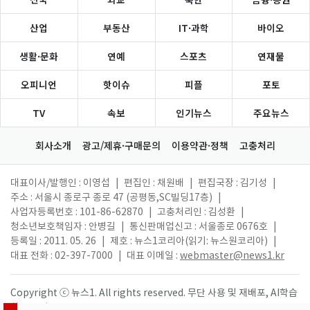
산업
부동산
IT·과학
바이오
생활·문화
연예
스포츠
연재물
오피니언
핫이슈
피플
포토
TV
속보
인기뉴스
주요뉴스
회사소개
광고/제휴·구매문의
이용약관·정책
고충처리
대표이사/발행인 : 이영섭
|
편집인 : 채원배
|
편집국장 : 김기성
|
주소 : 서울시 종로구 종로 47 (공평동,SC빌딩17층)
|
사업자등록번호 : 101-86-62870
|
고충처리인 : 김성환
|
청소년보호책임자 : 안병길
|
통신판매업신고 : 서울종로 0676호
|
등록일 : 2011. 05. 26
|
제호 : 뉴스1코리아(읽기: 뉴스원코리아)
|
대표 전화 : 02-397-7000
|
대표 이메일 :
webmaster@news1.kr
Copyright ⓒ 뉴스1. All rights reserved. 무단 사용 및 재배포, AI학습
활용 금지.