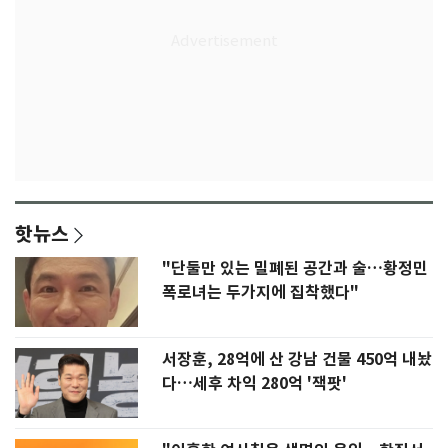
핫뉴스
"단둘만 있는 밀폐된 공간과 술…황정민
폭로녀는 두가지에 집착했다"
서장훈, 28억에 산 강남 건물 450억 내놨
다…세후 차익 280억 '잭팟'