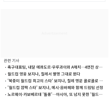
관련 기사
축구대표팀, 내달 에콰도르·우루과이와 A매치…4연전 상대
확정
월드컵 영웅 보지냐, 칠레서 별명 그대로 뛴다
'북중미 월드컵 최고의 스타' 보지냐, 칠레 명문 콜로콜로 이
적
'월드컵 깜짝 스타' 보지냐, 메시·음바페와 함께 드림팀 선정
노르웨이·카보베르데 '돌풍'…아시아, 또 넘지 못한 '월드컵
16강'