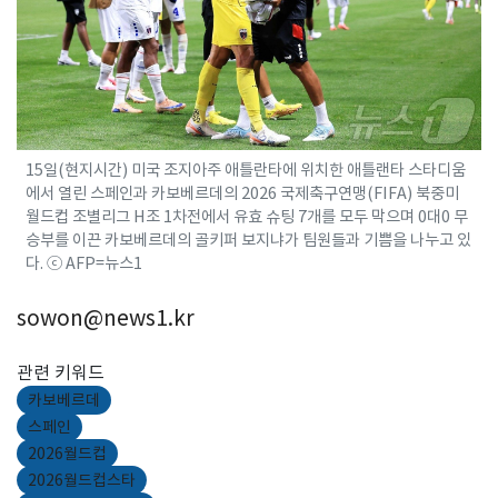
15일(현지시간) 미국 조지아주 애틀란타에 위치한 애틀랜타 스타디움
에서 열린 스페인과 카보베르데의 2026 국제축구연맹(FIFA) 북중미
월드컵 조별리그 H조 1차전에서 유효 슈팅 7개를 모두 막으며 0대0 무
승부를 이끈 카보베르데의 골키퍼 보지냐가 팀원들과 기쁨을 나누고 있
다. ⓒ AFP=뉴스1
sowon@news1.kr
관련 키워드
카보베르데
스페인
2026월드컵
2026월드컵스타