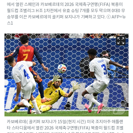
에서 열린 스페인과 카보베르데의 2026 국제축구연맹(FIFA) 북중미
월드컵 조별리그 H조 1차전에서 유효 슈팅 7개를 모두 막으며 0대0 무
승부를 이끈 카보베르데의 골키퍼 보지냐가 기뻐하고 있다. ⓒ AFP=뉴
스1
카보베르데( 골키퍼 보지냐가 15일(현지 시간) 미국 조지아주 애틀랜
타 스타디움에서 열린 2026 국제축구연맹(FIFA) 북중미 월드컵 조별