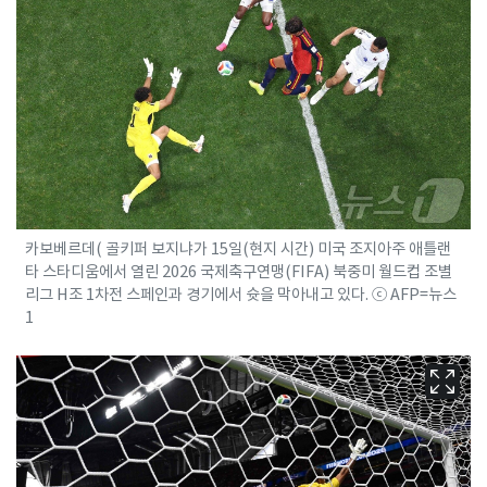
카보베르데( 골키퍼 보지냐가 15일(현지 시간) 미국 조지아주 애틀랜
타 스타디움에서 열린 2026 국제축구연맹(FIFA) 북중미 월드컵 조별
리그 H조 1차전 스페인과 경기에서 슛을 막아내고 있다. ⓒ AFP=뉴스
1