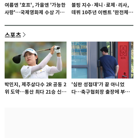
여름엔 '호프', 가을엔 '가능한
블핑 지수·제니·로제·리사,
사랑'…국제영화제 수상 기대
데뷔 10주년 이벤트 '완전체'
감 [N이슈]
참석 확정…기대감 UP
스포츠
박민지, 제주삼다수 2R 공동 2
'심판 성접대'가 끝 아니었
위 도약…통산 최다 21승 신기
다…축구협회장 출장에 부인
록 도전
3회 동반 '펑펑'