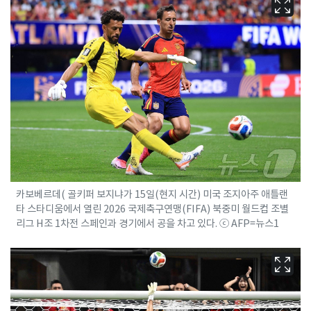
카보베르데( 골키퍼 보지냐가 15일(현지 시간) 미국 조지아주 애틀랜
타 스타디움에서 열린 2026 국제축구연맹(FIFA) 북중미 월드컵 조별
리그 H조 1차전 스페인과 경기에서 공을 차고 있다. ⓒ AFP=뉴스1