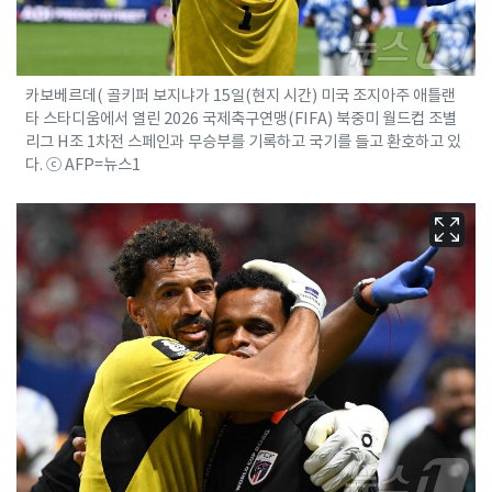
카보베르데( 골키퍼 보지냐가 15일(현지 시간) 미국 조지아주 애틀랜
타 스타디움에서 열린 2026 국제축구연맹(FIFA) 북중미 월드컵 조별
리그 H조 1차전 스페인과 무승부를 기록하고 국기를 들고 환호하고 있
다. ⓒ AFP=뉴스1