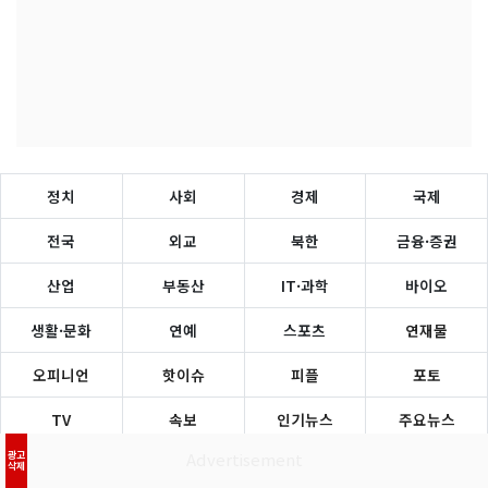
정치
사회
경제
국제
전국
외교
북한
금융·증권
산업
부동산
IT·과학
바이오
생활·문화
연예
스포츠
연재물
오피니언
핫이슈
피플
포토
TV
속보
인기뉴스
주요뉴스
광고
회사소개
광고/제휴·구매문의
이용약관·정책
고충처리
삭제