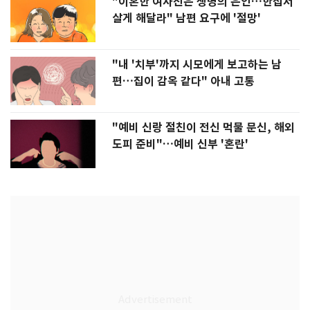
"이혼한 여사친은 생명의 은인…한집서
살게 해달라" 남편 요구에 '절망'
"내 '치부'까지 시모에게 보고하는 남
편…집이 감옥 같다" 아내 고통
"예비 신랑 절친이 전신 먹물 문신, 해외
도피 준비"…예비 신부 '혼란'