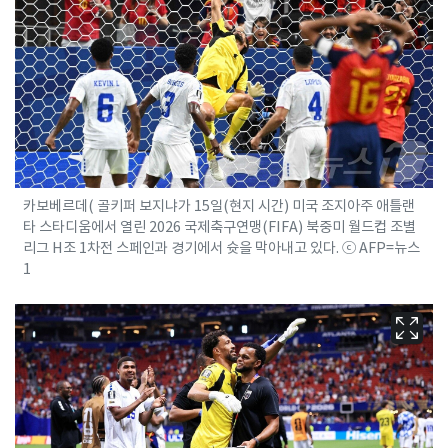
카보베르데( 골키퍼 보지냐가 15일(현지 시간) 미국 조지아주 애틀랜
타 스타디움에서 열린 2026 국제축구연맹(FIFA) 북중미 월드컵 조별
리그 H조 1차전 스페인과 경기에서 슛을 막아내고 있다. ⓒ AFP=뉴스
1