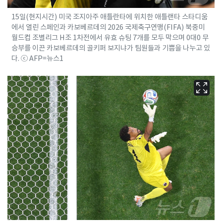
15일(현지시간) 미국 조지아주 애틀란타에 위치한 애틀랜타 스타디움
에서 열린 스페인과 카보베르데의 2026 국제축구연맹(FIFA) 북중미
월드컵 조별리그 H조 1차전에서 유효 슈팅 7개를 모두 막으며 0대0 무
승부를 이끈 카보베르데의 골키퍼 보지냐가 팀원들과 기쁨을 나누고 있
다. ⓒ AFP=뉴스1