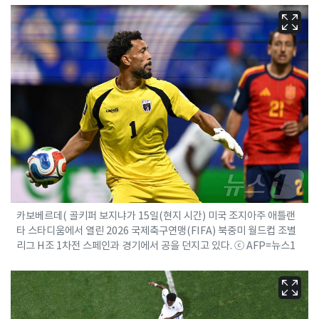
카보베르데( 골키퍼 보지냐가 15일(현지 시간) 미국 조지아주 애틀랜
타 스타디움에서 열린 2026 국제축구연맹(FIFA) 북중미 월드컵 조별
리그 H조 1차전 스페인과 경기에서 공을 던지고 있다. ⓒ AFP=뉴스1