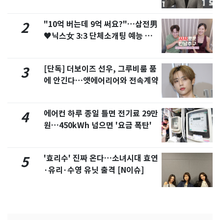
"10억 버는데 9억 써요?"…삼전男
2
♥닉스女 3:3 단체소개팅 예능 화
제
[단독] 더보이즈 선우, 그루비룸 품
3
에 안긴다…앳에어리어와 전속계약
에어컨 하루 종일 틀면 전기료 29만
4
원…450kWh 넘으면 '요금 폭탄'
'효리수' 진짜 온다…소녀시대 효연
5
·유리·수영 유닛 출격 [N이슈]