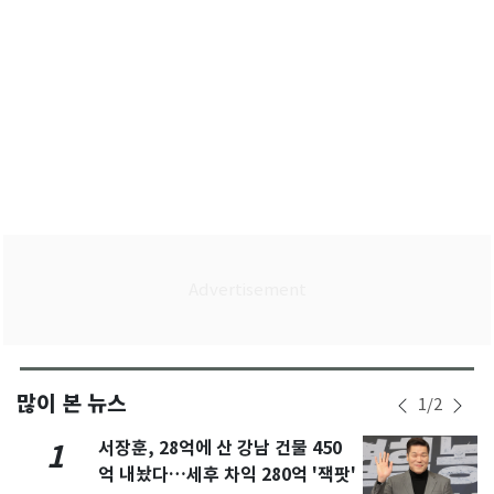
많이 본 뉴스
1
/
2
서장훈, 28억에 산 강남 건물 450
1
억 내놨다…세후 차익 280억 '잭팟'