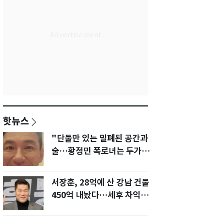
핫뉴스
"단둘만 있는 밀폐된 공간과
술…황정민 폭로녀는 두가지
에 집착했다"
서장훈, 28억에 산 강남 건물
450억 내놨다…세후 차익
280억 '잭팟'