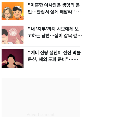
"이혼한 여사친은 생명의 은
인…한집서 살게 해달라" 남
편 요구에 '절망'
"내 '치부'까지 시모에게 보
고하는 남편…집이 감옥 같
다" 아내 고통
"예비 신랑 절친이 전신 먹물
문신, 해외 도피 준비"…예비
신부 '혼란'