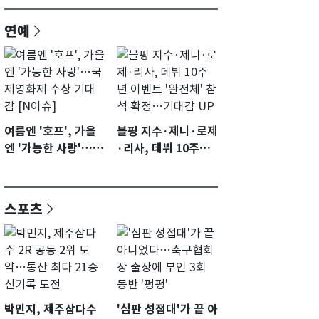
연예
여름엔 '호프', 가을
블핑 지수·제니·로제
엔 '가능한 사랑'…국
·리사, 데뷔 10주년
제영화제 수상 기대
이벤트 '완전체' 참석
감 [N이슈]
확정…기대감 UP
스포츠
박민지, 제주삼다수
'심판 성접대'가 끝 아