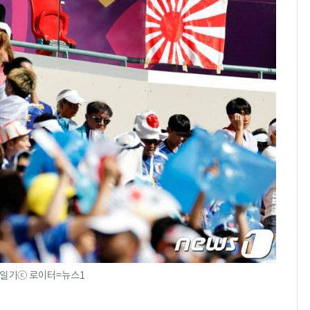
욱일기ⓒ 로이터=뉴스1