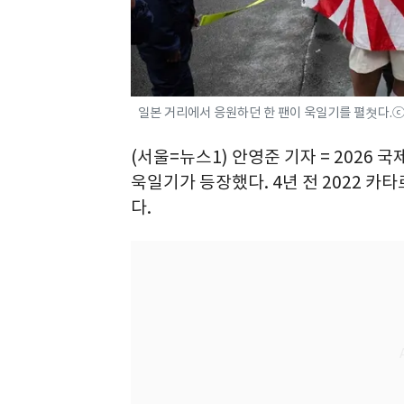
일본 거리에서 응원하던 한 팬이 욱일기를 펼쳣다.ⓒ
(서울=뉴스1) 안영준 기자 = 2026 
욱일기가 등장했다. 4년 전 2022 카
다.