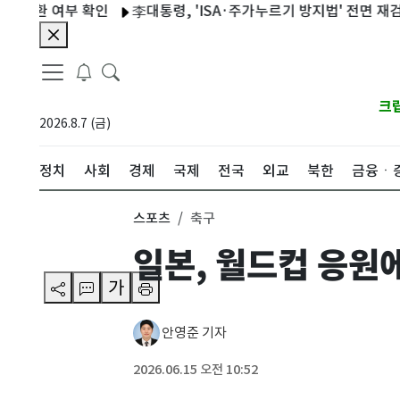
여부 확인
李대통령, 'ISA·주가누르기 방지법' 전면 재검토 지시
크
2026.8.7 (금)
정치
사회
경제
국제
전국
외교
북한
금융ㆍ
스포츠
축구
일본, 월드컵 응원에
가
안영준 기자
2026.06.15 오전 10:52