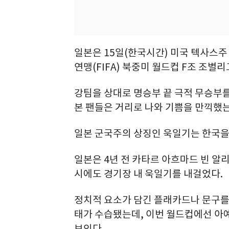
일본은 15일(한국시간) 미국 텍사스주
연맹(FIFA) 북중미 월드컵 F조 조별
강팀을 상대로 명승부 끝 극적 무승부를
본 팬들은 거리로 나와 기쁨을 만끽했는
일본 군국주의 상징인 욱일기는 한국을
일본은 4년 전 카타르 아흐마드 빈 알
시에도 경기장 내 욱일기를 내걸었다.
정치적 요소가 담긴 플래카드나 문구를 
태가 수습됐는데, 이번 월드컵에선 아예
보인다.