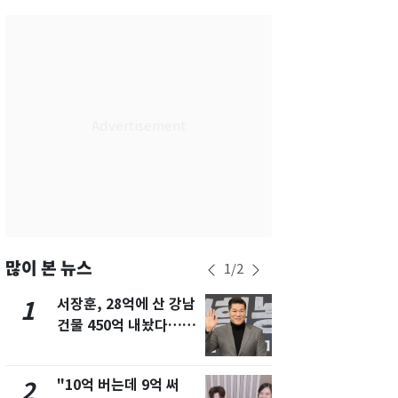
서울
31
℃
부산
29
℃
대구
30
℃
인천
30
℃
광주
31
℃
대전
29
℃
울산
28
℃
강릉
26
℃
많이 본 뉴스
1
/
2
제주
29
℃
서장훈, 28억에 산 강남
13호 태풍 '
1
6
건물 450억 내놨다…세
키나와·가고
후 차익 280억 '잭팟'
근…26만명
"10억 버는데 9억 써
"캐리비안 
2
7