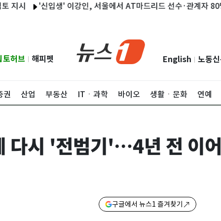
'신입생' 이강인, 서울에서 AT마드리드 선수·관계자 80명 식사 
립토허브
해피펫
English
노동신
|
|
증권
산업
부동산
ITㆍ과학
바이오
생활ㆍ문화
연예
 다시 '전범기'…4년 전 이어
구글에서 뉴스1 즐겨찾기