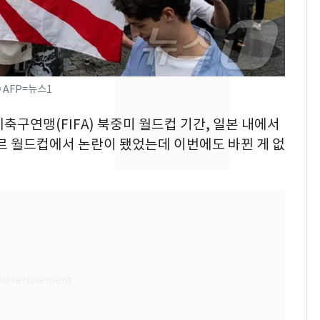
의실에 남자가 있어
요"…경찰 수사
전남광주 화정역 인근서
8
교통사고로 40대 심정
지…6명 부상
 AFP=뉴스1
[단독]중수청 가는 검찰
9
국제축구연맹(FIFA) 북중미 월드컵 기간, 일본 내에서
수사관 경력 합산 추
타르 월드컵에서 논란이 됐었는데 이번에도 바뀐 게 없
진…법무사·집행관 '혜
택' 유지
축구협회, 외국인 심판
10
들 10여명 대상 '성 접
대' 의혹…월드컵·올림
픽 예선 등