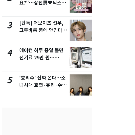
요?"…삼전男♥닉스女
의실에 남자
3:3 단체소개팅 예능 화
요"…경찰 
제
[단독] 더보이즈 선우,
전남광주 화
3
8
그루비룸 품에 안긴다…
교통사고로 
앳에어리어와 전속계약
지…6명 부
에어컨 하루 종일 틀면
[단독]중수
4
9
전기료 29만 원…
수사관 경력
450kWh 넘으면 '요금
진…법무사·
폭탄'
택' 유지
'효리수' 진짜 온다…소
축구협회, 
5
10
녀시대 효연·유리·수영
들 10여명 대
유닛 출격 [N이슈]
대' 의혹…
픽 예선 등