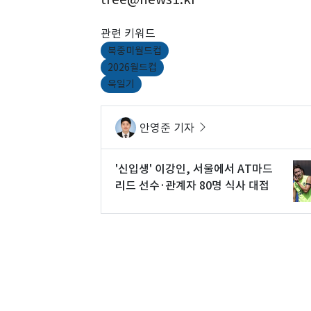
관련 키워드
북중미월드컵
2026월드컵
욱일기
안영준 기자
'신입생' 이강인, 서울에서 AT마드
리드 선수·관계자 80명 식사 대접