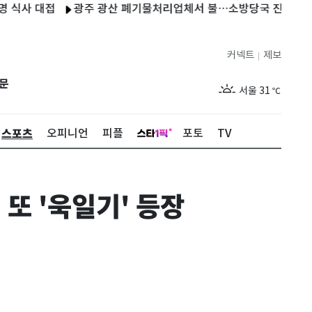
대접
광주 광산 폐기물처리업체서 불…소방당국 진압 중
日, 
커넥트
제보
|
제주
29
℃
문
서울
31
℃
부산
29
℃
스포츠
오피니언
피플
포토
TV
대구
30
℃
인천
30
℃
 또 '욱일기' 등장
광주
31
℃
대전
29
℃
울산
28
℃
강릉
26
℃
제주
29
℃