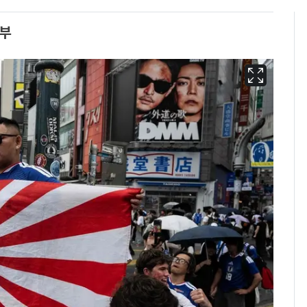
승부
13호 태풍 '돌핀' 日오
6
키나와·가고시마현 접
근…26만명 대피령
"캐리비안 베이 여자 탈
7