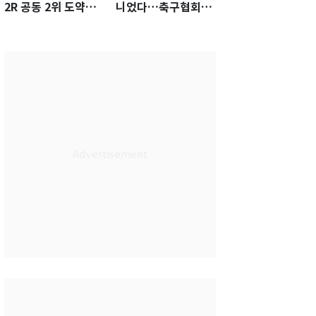
2R 공동 2위 도약…
니었다…축구협회장
통산 최다 21승 신기
출장에 부인 3회 동반
록 도전
'펑펑'