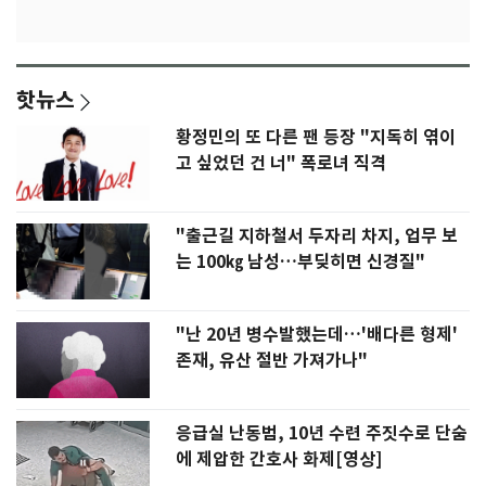
핫뉴스
황정민의 또 다른 팬 등장 "지독히 엮이
고 싶었던 건 너" 폭로녀 직격
"출근길 지하철서 두자리 차지, 업무 보
는 100㎏ 남성…부딪히면 신경질"
"난 20년 병수발했는데…'배다른 형제'
존재, 유산 절반 가져가나"
응급실 난동범, 10년 수련 주짓수로 단숨
에 제압한 간호사 화제[영상]