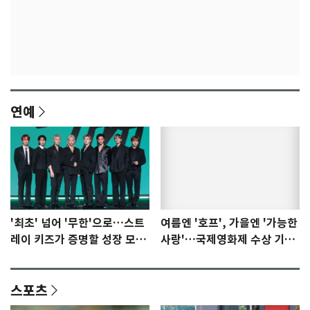
연예
'최초' 넘어 '무한'으로…스트
여름엔 '호프', 가을엔 '가능한
레이 키즈가 증명할 성장 모멘
사랑'…국제영화제 수상 기대
텀 [N이슈]
감 [N이슈]
스포츠