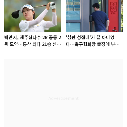
박민지, 제주삼다수 2R 공동 2
'심판 성접대'가 끝 아니었
위 도약…통산 최다 21승 신기
다…축구협회장 출장에 부인
록 도전
3회 동반 '펑펑'