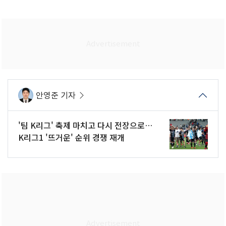
안영준 기자
'팀 K리그' 축제 마치고 다시 전장으로…
K리그1 '뜨거운' 순위 경쟁 재개