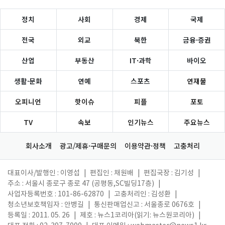
정치
사회
경제
국제
전국
외교
북한
금융·증권
산업
부동산
IT·과학
바이오
생활·문화
연예
스포츠
연재물
오피니언
핫이슈
피플
포토
TV
속보
인기뉴스
주요뉴스
회사소개
광고/제휴·구매문의
이용약관·정책
고충처리
대표이사/발행인 : 이영섭
|
편집인 : 채원배
|
편집국장 : 김기성
|
주소 : 서울시 종로구 종로 47 (공평동,SC빌딩17층)
|
사업자등록번호 : 101-86-62870
|
고충처리인 : 김성환
|
청소년보호책임자 : 안병길
|
통신판매업신고 : 서울종로 0676호
|
등록일 : 2011. 05. 26
|
제호 : 뉴스1코리아(읽기: 뉴스원코리아)
|