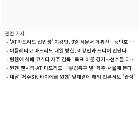
관련 기사
'AT마드리드 신입생' 이강인, 9일 서울서 데뷔전…등번호 7
번
아틀레티코 마드리드 내일 방한, 이강인과 드디어 만난다
뮌헨에 석패 코스타 제주 감독 "목표 이룬 경기…선수들 더
성장할 것"
뮌헨·맨시티·AT 마드리드…'유럽축구 별' 제주·서울에 뜬다
내달 '제주SK-바이에른 뮌헨' 맞대결에 해외 언론서도 '관심'