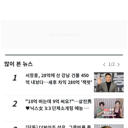
많이 본 뉴스
1
/
2
서장훈, 28억에 산 강남 건물 450
1
억 내놨다…세후 차익 280억 '잭팟'
"10억 버는데 9억 써요?"…삼전男
2
♥닉스女 3:3 단체소개팅 예능 화
제
[단독] 더보이즈 선우, 그루비룸 품