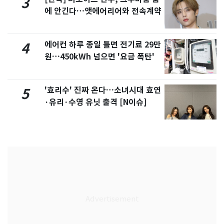
3
에 안긴다…앳에어리어와 전속계약
에어컨 하루 종일 틀면 전기료 29만
4
원…450kWh 넘으면 '요금 폭탄'
'효리수' 진짜 온다…소녀시대 효연
5
·유리·수영 유닛 출격 [N이슈]