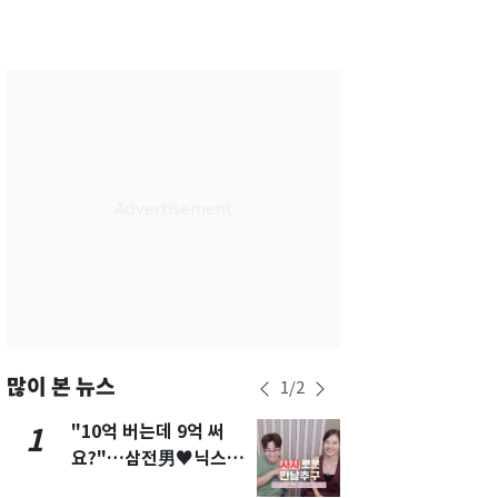
서울
29
℃
부산
26
℃
대구
26
℃
인천
27
℃
광주
25
℃
대전
26
℃
울산
25
℃
강릉
23
℃
제주
26
℃
많이 본 뉴스
1
/
2
"10억 버는데 9억 써
펄펄 끓는 서
1
6
요?"…삼전男♥닉스女
돌파하나…한
3:3 단체소개팅 예능 화
폭염[오늘날