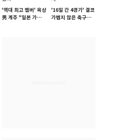
'역대 최고 멤버' 육상
'16일 간 4경기' 결코
男 계주 "일본 가뿐히
가볍지 않은 축구대
넘고 AG 金 따겠다"
표팀 '임시 감독' 무게