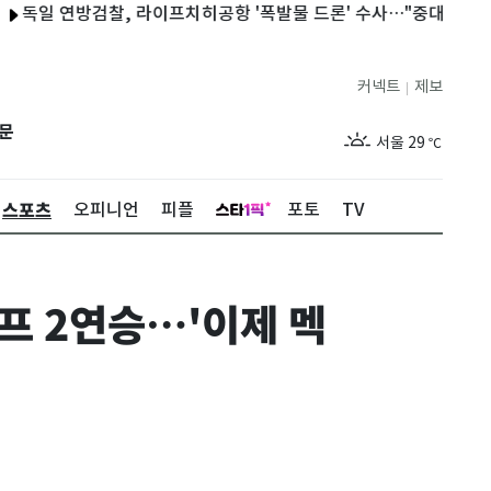
검찰, 라이프치히공항 '폭발물 드론' 수사…"중대 공격"
이란 의
커넥트
제보
|
제주
26
℃
문
서울
29
℃
부산
26
℃
스포츠
오피니언
피플
포토
TV
대구
26
℃
인천
27
℃
캠프 2연승…'이제 멕
광주
25
℃
대전
26
℃
울산
25
℃
강릉
23
℃
제주
26
℃