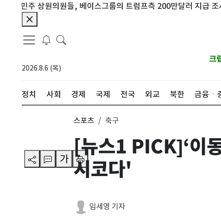
상원의원들, 베이스그룹의 트럼프측 200만달러 지급 조사
美월가
크
2026.8.6 (목)
정치
사회
경제
국제
전국
외교
북한
금융ㆍ
스포츠
축구
[뉴스1 PICK]‘
가
시코다'
임세영 기자