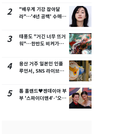
제
"배우계 기강 잡아달
[단독]"이번
2
7
라"…'4년 공백' 수애,
현, 토스역
SNS 오픈·프로필 공개
울 지하철에
화제
새겼다
태풍도 "거긴 너무 뜨거
SK하이닉스
3
8
워"…한반도 비켜가는
켓 하한가…
'돌핀'과 '찬홈'
에 시초가 
용산 거주 일본인 인플
"캐리비안 
4
9
루언서, SNS 라이브방
의실에 남자
송 도중 사망
요"…경찰 
톰 홀랜드♥젠데이아 부
전남광주통
5
10
부 '스파이더맨4'·'오디
무부시장 후
세이'로 극장 장악
윤난실 지명