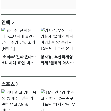
연예
'효리수' 진짜 온다…
양자경, 부산국제영
소녀시대 효연·유리·
화제 '올해의 아시아
수영 유닛 출격 [N이
영화인상' 수상…15
슈]
년만에 부산 온다
스포츠