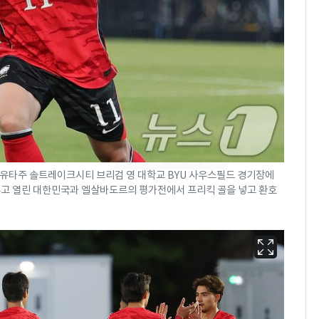
[단독]"이번 역은 신논
7
현, 토스역입니다"…서
울 지하철에 토스 이름
새겼다
SK하이닉스 또 프리마
8
켓 하한가…달랑 11주
에 시초가 소동
"캐리비안 베이 여자 탈
9
의실에 남자가 있어
 유타주 솔트레이크시티 브리검 영 대학교 BYU 사우스필드 경기장에
요"…경찰 수사
 앞두고 열린 대한민국과 엘살바도르의 평가전에서 프리킥 골을 넣고 환호
전남광주통합특별시 정
10
무부시장 후보 백승주·
윤난실 지명