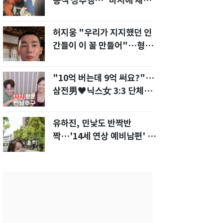
승객 성추행…"바지에 체액
까지 묻었다"
허지웅 "우리가 지지했던 인
간들이 이 꼴 만들어"…형소
법 개정안에 발끈
"10억 버는데 9억 써요?"…
삼전男♥닉스女 3:3 단체소
개팅 예능 화제
유하진, 민낯도 반짝반
짝…'14세 연상 예비남편' 강
균성이 반한 청순 미모