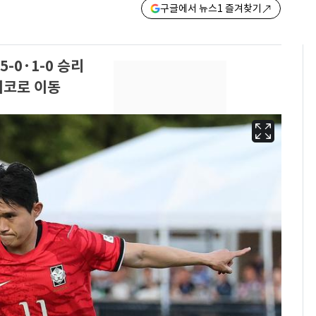
구글에서 뉴스1 즐겨찾기
0·1-0 승리
시코로 이동
펄펄 끓는 서울, 40도
6
돌파하나…한낮 39도
폭염[오늘날씨]