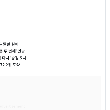
두 탈환 실패
 두 번째' 만남
다시 '승점 5 차'
그2 2위 도약