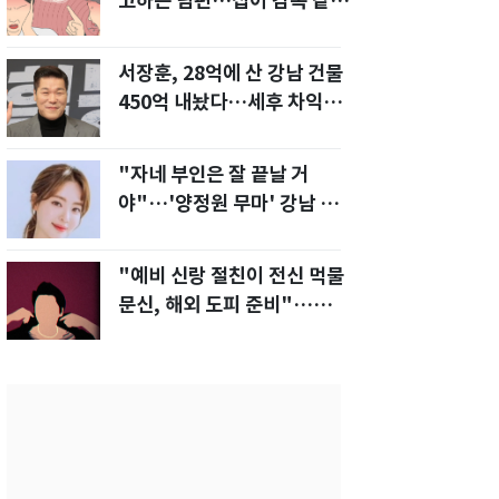
고하는 남편…집이 감옥 같
다" 아내 고통
서장훈, 28억에 산 강남 건물
450억 내놨다…세후 차익
280억 '잭팟'
"자네 부인은 잘 끝날 거
야"…'양정원 무마' 강남 경
찰, 다른 돈도 받은 정황
"예비 신랑 절친이 전신 먹물
문신, 해외 도피 준비"…예비
신부 '혼란'