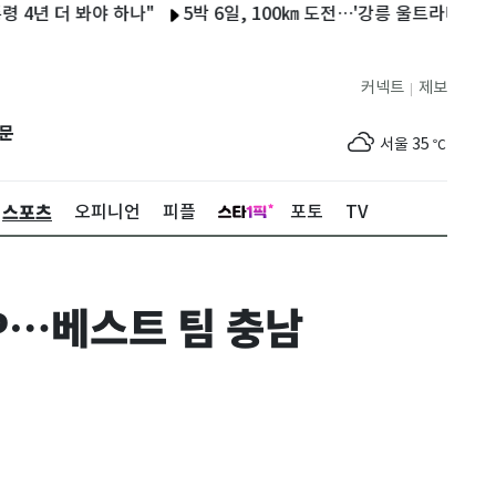
더 봐야 하나"
5박 6일, 100㎞ 도전…'강릉 울트라바우길 답사대'
커넥트
제보
|
제주
30
℃
문
서울
35
℃
부산
33
℃
스포츠
오피니언
피플
포토
TV
대구
36
℃
인천
36
℃
VP…베스트 팀 충남
광주
36
℃
대전
35
℃
울산
33
℃
강릉
31
℃
제주
30
℃