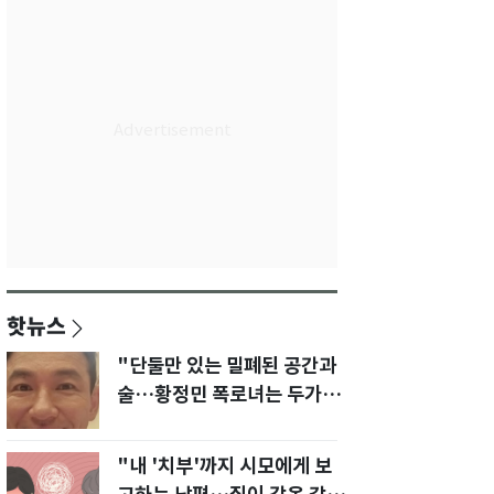
핫뉴스
"단둘만 있는 밀폐된 공간과
술…황정민 폭로녀는 두가지
에 집착했다"
"내 '치부'까지 시모에게 보