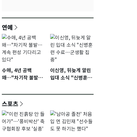
연예
수애, 4년 공백
이신영, 뒤늦게 알린
왜…"차기작 불발…
입대 소식 "신병훈련
계속 편성 기다리고
수료…군생활 집중"
있다"
스포츠