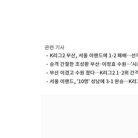
관련 기사
K리그2 부산, 서울 이랜드에 1-2 패배…선
승격 간절한 조성환 부산·이정효 수원…'시즌
부산 이겼고 수원 졌다…K리그2 1·2위 간격 
서울 이랜드, '10명' 성남에 3-1 완승…K리