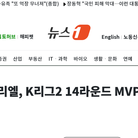
또 억장 무너져"(종합)
장동혁 "국민 피해 막대…이런 대통령 4년 
립토허브
해피펫
English
노동신
|
|
증권
산업
부동산
ITㆍ과학
바이오
생활ㆍ문화
연예
리엘, K리그2 14라운드 M