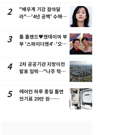
제
"배우계 기강 잡아달
2600만명 
2
7
라"…'4년 공백' 수애,
나나킥 베이
SNS 오픈·프로필 공개
의 깜짝 선물
화제
톰 홀랜드♥젠데이아 부
축구협회, 
3
8
부 '스파이더맨4'·'오디
들 10여명 대
세이'로 극장 장악
대' 의혹…
픽 예선 등
2차 공공기관 지방이전
美 상원 클
4
9
발표 임박…"나주 혁신
리 난항…민
도시 최적"
·AML 보완
에어컨 하루 종일 틀면
[속보] 프로
5
10
전기료 29만 원…
주말까지 '올
450kWh 넘으면 '요금
음 주 재개
폭탄'