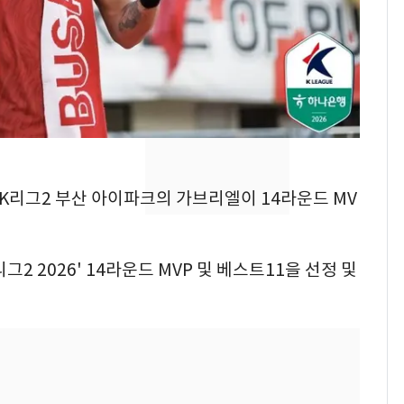
2600만명 사로잡은 '바
7
나나킥 베이비'…농심
의 깜짝 선물
축구협회, 외국인 심판
8
들 10여명 대상 '성 접
대' 의혹…월드컵·올림
픽 예선 등
美 상원 클래리티법 처
9
 K리그2 부산 아이파크의 가브리엘이 14라운드 MV
리 난항…민주당 "윤리
·AML 보완 우선"
2 2026' 14라운드 MVP 및 베스트11을 선정 및
[속보] 프로야구, 이번
10
주말까지 '올 스톱'…다
음 주 재개