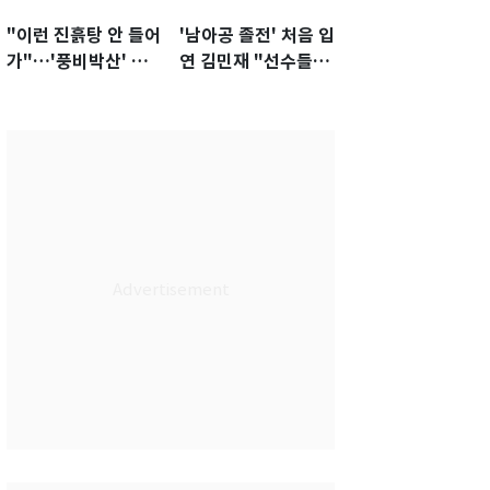
"이런 진흙탕 안 들어
'남아공 졸전' 처음 입
가"…'풍비박산' 축
연 김민재 "선수들도
구협회장 후보 '실종'
못 하기는 했다"