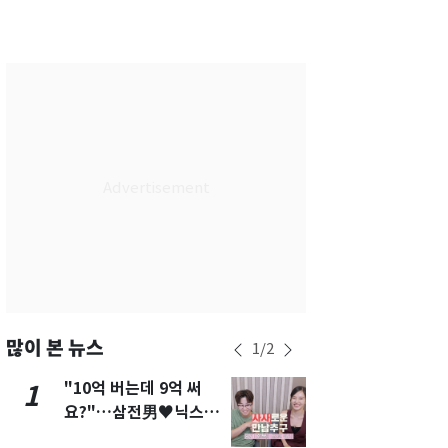
서울
35
℃
부산
33
℃
대구
36
℃
인천
36
℃
광주
36
℃
대전
35
℃
울산
33
℃
강릉
31
℃
제주
30
℃
많이 본 뉴스
1
/
2
"10억 버는데 9억 써
"캐리비안 
1
6
요?"…삼전男♥닉스女
의실에 남자
3:3 단체소개팅 예능 화
요"…경찰 