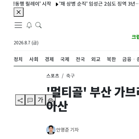
동행 릴레이' 시작
'채 상병 순직' 임성근 2심도 징역 3년…유족 "
크
2026.8.7 (금)
정치
사회
경제
국제
전국
외교
북한
금융ㆍ
스포츠
축구
'멀티골' 부산 가브
가
아산
안영준 기자