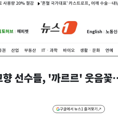
0% 절감
'혼혈 국가대표' 카스트로프, 어깨 수술…내년 1월 아
립토허브
해피펫
English
노동신
|
|
증권
산업
부동산
ITㆍ과학
바이오
생활ㆍ문화
연예
향 선수들, '까르르' 웃음꽃…
구글에서 뉴스1 즐겨찾기