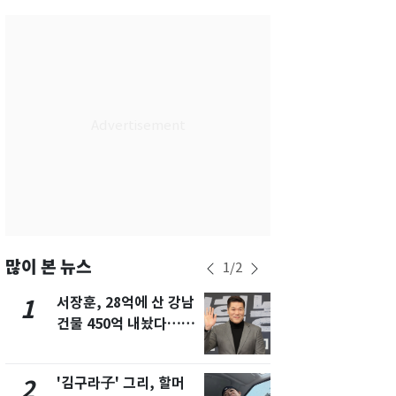
서울
30
℃
부산
30
℃
대구
32
℃
인천
32
℃
광주
34
℃
대전
31
℃
울산
28
℃
강릉
22
℃
많이 본 뉴스
1
/
2
제주
30
℃
서장훈, 28억에 산 강남
회춘실험 억만
1
6
건물 450억 내놨다…세
친 생리혈' 냉동고 보
후 차익 280억 '잭팟'
관…"자궁 
해"
'김구라子' 그리, 할머
'심판 성접대
2
7