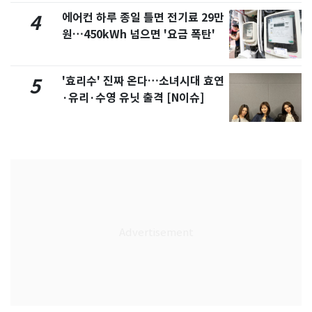
에어컨 하루 종일 틀면 전기료 29만
4
원…450kWh 넘으면 '요금 폭탄'
'효리수' 진짜 온다…소녀시대 효연
5
·유리·수영 유닛 출격 [N이슈]