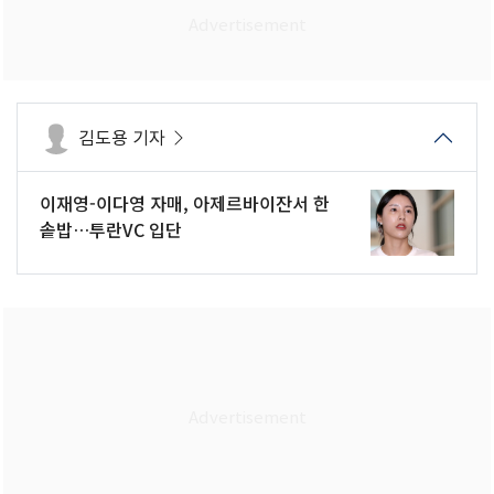
김도용 기자
이재영-이다영 자매, 아제르바이잔서 한
솥밥…투란VC 입단