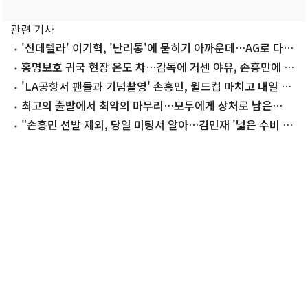
관련 기사
'신데렐라' 이기혁, '난리통'에 묻히기 아까운데…AG로 다시
'찬스'
홍명보호 귀국 현장 온도 차…감독에 거센 야유, 손흥민에 따
뜻한 위로
'LA공항서 팬들과 기념촬영' 손흥민, 월드컵 마치고 내일 귀
국…"다시 뛰겠다"
최고의 출발에서 최악의 마무리…모두에게 상처로 남은
2026 월드컵
"손흥민 선발 제외, 당일 미팅서 알아…김민재 '넓은 수비 간
격' 항의"