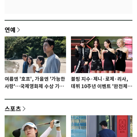
연예
여름엔 '호프', 가을엔 '가능한
블핑 지수·제니·로제·리사,
사랑'…국제영화제 수상 기대
데뷔 10주년 이벤트 '완전체'
감 [N이슈]
참석 확정…기대감 UP
스포츠