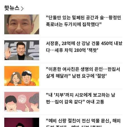
핫뉴스
"단둘만 있는 밀폐된 공간과 술…황정민
폭로녀는 두가지에 집착했다"
서장훈, 28억에 산 강남 건물 450억 내놨
다…세후 차익 280억 '잭팟'
"이혼한 여사친은 생명의 은인…한집서
살게 해달라" 남편 요구에 '절망'
"내 '치부'까지 시모에게 보고하는 남
편…집이 감옥 같다" 아내 고통
"예비 신랑 절친이 전신 먹물 문신, 해외