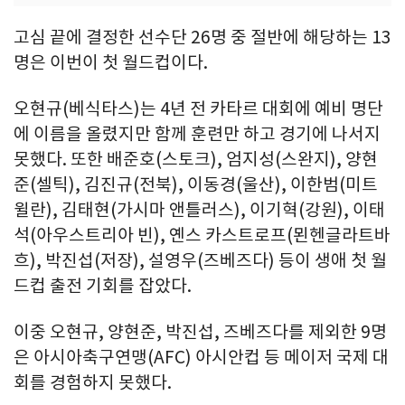
고심 끝에 결정한 선수단 26명 중 절반에 해당하는 13
명은 이번이 첫 월드컵이다.
오현규(베식타스)는 4년 전 카타르 대회에 예비 명단
에 이름을 올렸지만 함께 훈련만 하고 경기에 나서지
못했다. 또한 배준호(스토크), 엄지성(스완지), 양현
준(셀틱), 김진규(전북), 이동경(울산), 이한범(미트
윌란), 김태현(가시마 앤틀러스), 이기혁(강원), 이태
석(아우스트리아 빈), 옌스 카스트로프(묀헨글라트바
흐), 박진섭(저장), 설영우(즈베즈다) 등이 생애 첫 월
드컵 출전 기회를 잡았다.
이중 오현규, 양현준, 박진섭, 즈베즈다를 제외한 9명
은 아시아축구연맹(AFC) 아시안컵 등 메이저 국제 대
회를 경험하지 못했다.