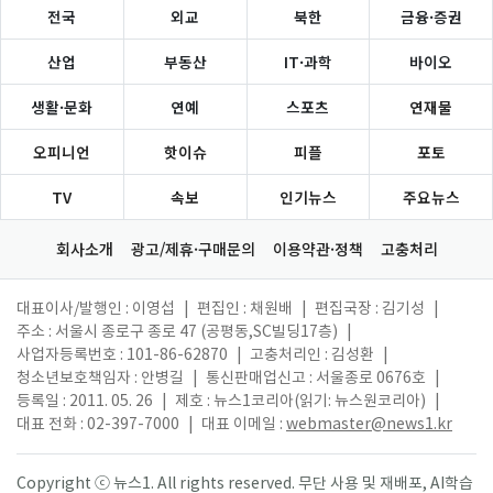
전국
외교
북한
금융·증권
산업
부동산
IT·과학
바이오
생활·문화
연예
스포츠
연재물
오피니언
핫이슈
피플
포토
TV
속보
인기뉴스
주요뉴스
회사소개
광고/제휴·구매문의
이용약관·정책
고충처리
대표이사/발행인 : 이영섭
|
편집인 : 채원배
|
편집국장 : 김기성
|
주소 : 서울시 종로구 종로 47 (공평동,SC빌딩17층)
|
사업자등록번호 : 101-86-62870
|
고충처리인 : 김성환
|
청소년보호책임자 : 안병길
|
통신판매업신고 : 서울종로 0676호
|
등록일 : 2011. 05. 26
|
제호 : 뉴스1코리아(읽기: 뉴스원코리아)
|
대표 전화 : 02-397-7000
|
대표 이메일 :
webmaster@news1.kr
Copyright ⓒ 뉴스1. All rights reserved. 무단 사용 및 재배포, AI학습