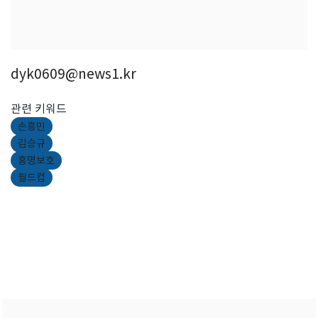
dyk0609@news1.kr
관련 키워드
손흥민
김승규
홍명보호
월드컵