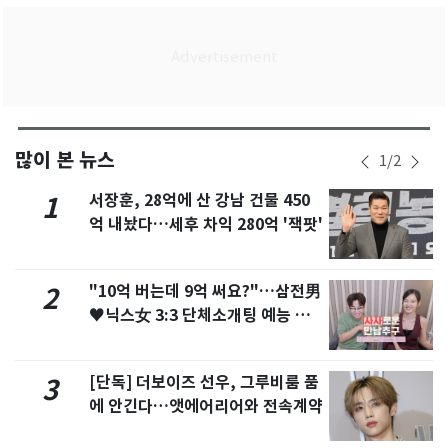
많이 본 뉴스
1
/
2
서장훈, 28억에 산 강남 건물 450
1
억 내놨다…세후 차익 280억 '잭팟'
"10억 버는데 9억 써요?"…삼전男
2
♥닉스女 3:3 단체소개팅 예능 화
제
[단독] 더보이즈 선우, 그루비룸 품
3
에 안긴다…앳에어리어와 전속계약