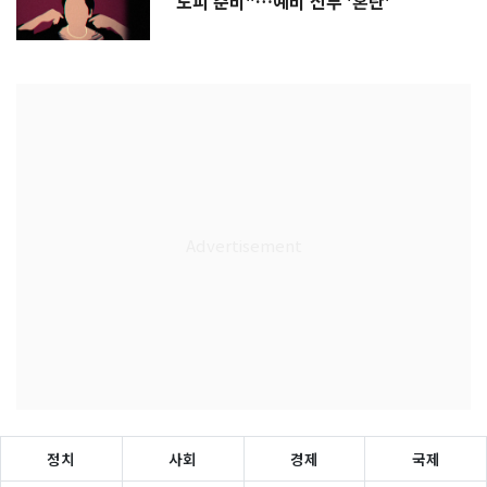
도피 준비"…예비 신부 '혼란'
정치
사회
경제
국제