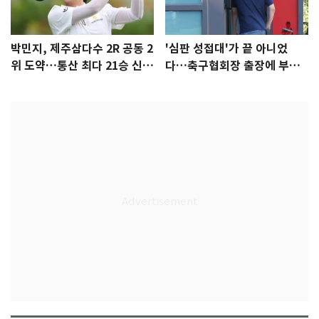
박민지, 제주삼다수 2R 공동 2
'심판 성접대'가 끝 아니었
위 도약…통산 최다 21승 신기
다…축구협회장 출장에 부인
록 도전
3회 동반 '펑펑'