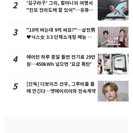
'김구라子' 그리, 할머니외 여행서
2
"친모 전라도에 잘 있어"…유튜브
서 언급
"10억 버는데 9억 써요?"…삼전男
3
♥닉스女 3:3 단체소개팅 예능 화
제
에어컨 하루 종일 틀면 전기료 29만
4
원…450kWh 넘으면 '요금 폭탄'
[단독] 더보이즈 선우, 그루비룸 품
5
에 안긴다…앳에어리어와 전속계약