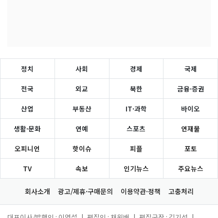
정치
사회
경제
국제
전국
외교
북한
금융·증권
산업
부동산
IT·과학
바이오
생활·문화
연예
스포츠
연재물
오피니언
핫이슈
피플
포토
TV
속보
인기뉴스
주요뉴스
회사소개
광고/제휴·구매문의
이용약관·정책
고충처리
대표이사/발행인 : 이영섭
|
편집인 : 채원배
|
편집국장 : 김기성
|