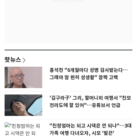
핫뉴스
홍석천 "6개월마다 성병 검사받는다…
그래야 맘 편히 성생활" 깜짝 고백
'김구라子' 그리, 할머니외 여행서 "친모
전라도에 잘 있어"…유튜브서 언급
"친정엄마는 되고 시댁은 안 되냐"…3대
가족 여행 다녀오자, 시모 '발끈'