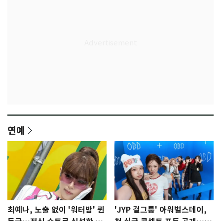
연예
최예나, 노출 없이 '워터밤' 퀸
'JYP 걸그룹' 아워벌스데이,