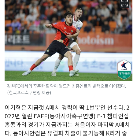
강원FC에서의 꾸준한 활약이 월드컵 최종엔트리 발탁으로 이어졌다.
(한국프로축구연맹 제공)
이기혁은 지금껏 A매치 경력이 딱 1번뿐인 선수다. 2
022년 열린 EAFF(동아시아축구연맹) E-1 챔피언십
홍콩과의 경기가 지금까지는 처음이자 마지막 A매치
다. 동아시안컵은 유럽파 차출이 불가능해 K리거 중