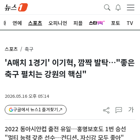
문화
연예
스포츠
오피니언
피플
포토
TV
스포츠
축구
'A매치 1경기' 이기혁, 깜짝 발탁…"좋은
축구 펼치는 강원의 핵심"
2026.05.16 오후 05:14
가
구글에서 뉴스1 즐겨찾기
2022 동아시안컵 출전 유일…홍명보호도 1번 승선
"멀티 능력 갖춘 선수…컨디션, 자신감 모두 좋아"