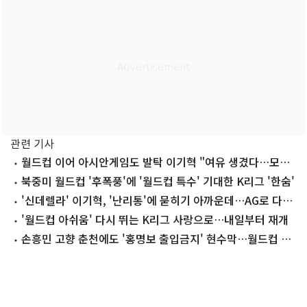
관련 기사
월드컵 이어 아시안게임도 발탁 이기혁 "여유 생겼다…모든
운 따라주는 해"
북중미 월드컵 '후폭풍'에 '월드컵 특수' 기대한 K리그 '한숨'
'신데렐라' 이기혁, '난리통'에 묻히기 아까운데…AG로 다시
'찬스'
'월드컵 아쉬움' 다시 뛰는 K리그 사랑으로…내일부터 재개
손흥민 고향 춘천에도 '홍명보 출입금지' 현수막…월드컵 참
사 여진