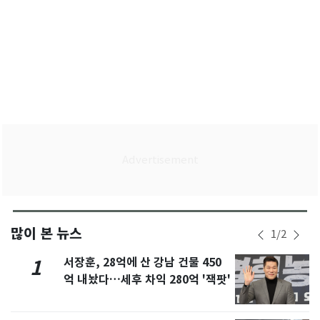
많이 본 뉴스
1
/
2
서장훈, 28억에 산 강남 건물 450
1
억 내놨다…세후 차익 280억 '잭팟'