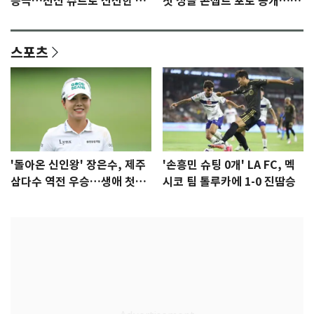
등극…전신 슈트로 신선한 충
첫 싱글 콘셉트 포토 공개…청
격 [N샷]
량·키치
스포츠
'돌아온 신인왕' 장은수, 제주
'손흥민 슈팅 0개' LA FC, 멕
삼다수 역전 우승…생애 첫승
시코 팀 톨루카에 1-0 진땀승
감격