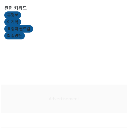
관련 키워드
홍명보
이기혁
북중미 월드컵
최종명단