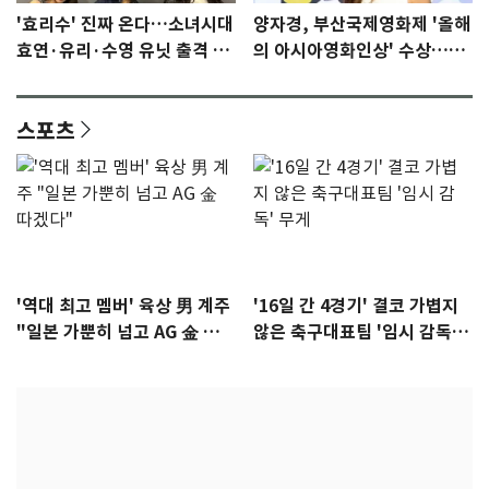
'효리수' 진짜 온다…소녀시대
양자경, 부산국제영화제 '올해
효연·유리·수영 유닛 출격 [N
의 아시아영화인상' 수상…15
이슈]
년만에 부산 온다
스포츠
'역대 최고 멤버' 육상 男 계주
'16일 간 4경기' 결코 가볍지
"일본 가뿐히 넘고 AG 金 따겠
않은 축구대표팀 '임시 감독'
다"
무게