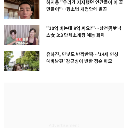
허지웅 "우리가 지지했던 인간들이 이 꼴
만들어"…형소법 개정안에 발끈
"10억 버는데 9억 써요?"…삼전男♥닉
스女 3:3 단체소개팅 예능 화제
유하진, 민낯도 반짝반짝…'14세 연상
예비남편' 강균성이 반한 청순 미모