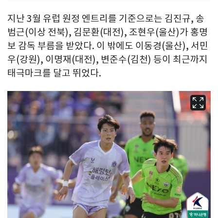
지난 3월 유럽 원정 엔트리를 기준으로는 김진규, 송
범근(이상 전북), 김문환(대전), 조현우(울산)가 홍명
보 감독 부름을 받았다. 이 밖에도 이동경(울산), 서민
우(강원), 이명재(대전), 변준수(김천) 등이 최근까지
태극마크를 달고 뛰었다.