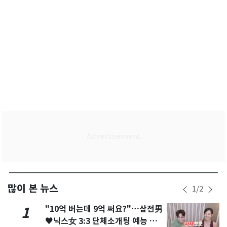
많이 본 뉴스
1
/
2
"10억 버는데 9억 써요?"…삼전男
1
♥닉스女 3:3 단체소개팅 예능 화