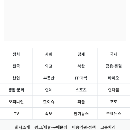
정치
사회
경제
국제
전국
외교
북한
금융·증권
산업
부동산
IT·과학
바이오
생활·문화
연예
스포츠
연재물
오피니언
핫이슈
피플
포토
TV
속보
인기뉴스
주요뉴스
회사소개
광고/제휴·구매문의
이용약관·정책
고충처리