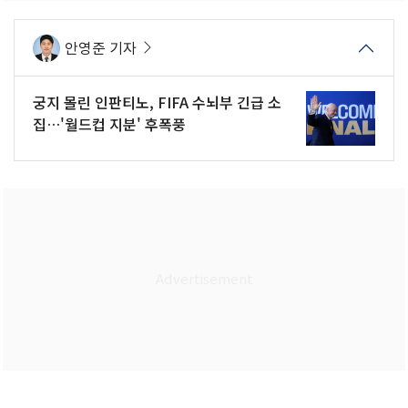
안영준 기자
궁지 몰린 인판티노, FIFA 수뇌부 긴급 소
집…'월드컵 지분' 후폭풍