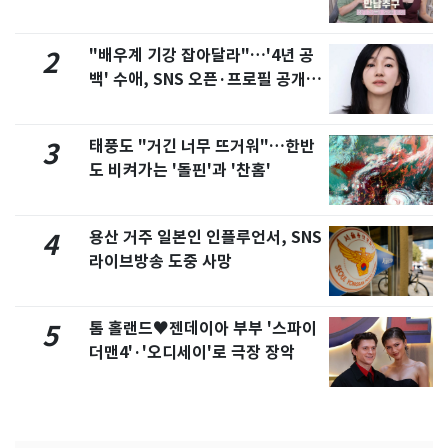
제
"배우계 기강 잡아달라"…'4년 공
2
백' 수애, SNS 오픈·프로필 공개
화제
태풍도 "거긴 너무 뜨거워"…한반
3
도 비켜가는 '돌핀'과 '찬홈'
용산 거주 일본인 인플루언서, SNS
4
라이브방송 도중 사망
톰 홀랜드♥젠데이아 부부 '스파이
5
더맨4'·'오디세이'로 극장 장악