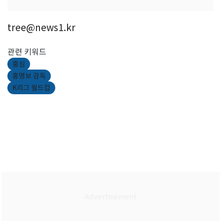
tree@news1.kr
관련 키워드
홍심
홍명보 감독
K리그 월드컵