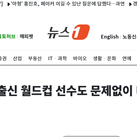
아형' 홍진호, 페이커 이길 수 있냔 질문에 답했다…과연
경기도서 
립토허브
해피펫
English
노동신
|
|
증권
산업
부동산
ITㆍ과학
바이오
생활ㆍ문화
연예
출신 월드컵 선수도 문제없이 