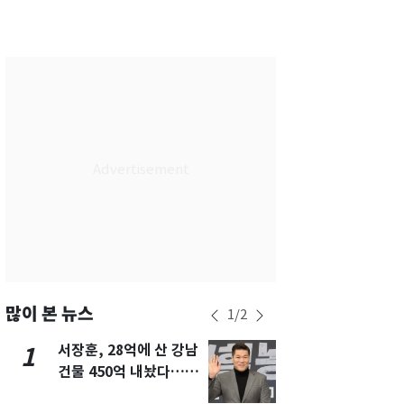
서울
26
℃
부산
28
℃
대구
28
℃
인천
28
℃
광주
28
℃
대전
28
℃
울산
27
℃
강릉
21
℃
제주
28
℃
많이 본 뉴스
1
/
2
서장훈, 28억에 산 강남
13호 태풍 '
1
6
건물 450억 내놨다…세
키나와·가고
후 차익 280억 '잭팟'
근…26만명