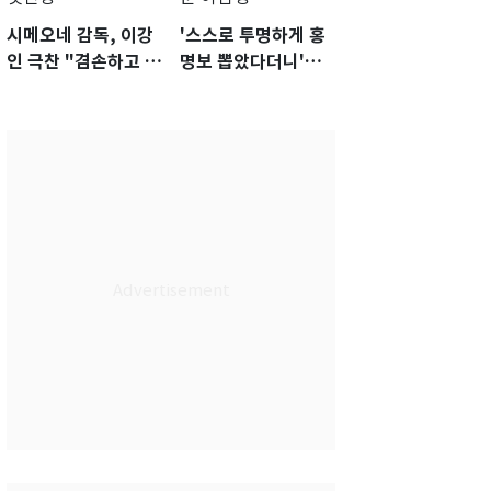
시메오네 감독, 이강
'스스로 투명하게 홍
인 극찬 "겸손하고 노
명보 뽑았다더니'…2
력하는 선수…좋은
년 만에 말 바꾼 이임
첫인상"
생