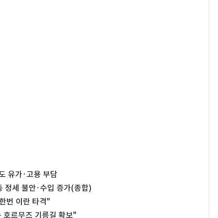
도 유가·고용 부담
동 정세 불안·수입 증가(종합)
한번 이란 타격"
 호르무즈 기름길 확보"