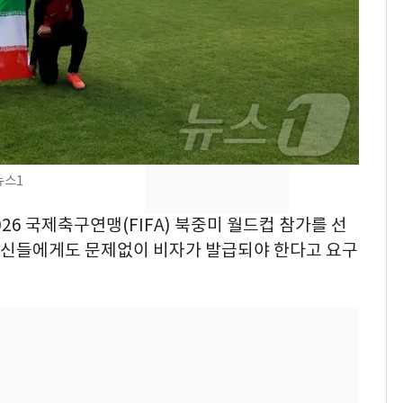
낮 최고 37도 폭염 계
7
속…전국 곳곳 비 [오늘
날씨]
[단독] 경찰, '김부장'
8
제작사 회장 수사…자본
시장법 위반 의혹
뉴스1
[단독]중수청 가는 검찰
9
수사관 경력 합산 추
026 국제축구연맹(FIFA) 북중미 월드컵 참가를 선
진…법무사·집행관 '혜
 출신들에게도 문제없이 비자가 발급되야 한다고 요구
택' 유지
'심판 성접대'가 끝 아니
10
었다…축구협회장 출장
에 부인 3회 동반 '펑펑'