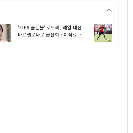
'FIFA 골든볼' 로드리, 레알 대신
바르셀로나로 급선회…이적료 최
소 820억