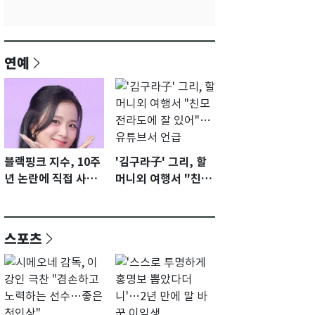
연예
블랙핑크 지수, 10주
'김구라子' 그리, 할
년 논란에 직접 사과
머니외 여행서 "친모
"큰 섭섭함 안겨 미
전라도에 잘 있어"…
안"
유튜브서 언급
스포츠