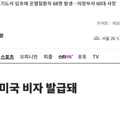
입추에 온열질환자 68명 발생…의정부서 60대 사망
허성범, '아
커넥트
제보
|
제주
28
℃
문
서울
26
℃
부산
28
℃
스포츠
오피니언
피플
포토
TV
대구
28
℃
인천
28
℃
미국 비자 발급돼
광주
28
℃
대전
28
℃
울산
27
℃
강릉
21
℃
제주
28
℃