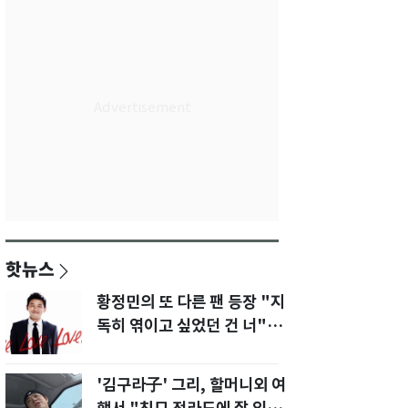
핫뉴스
황정민의 또 다른 팬 등장 "지
독히 엮이고 싶었던 건 너" 폭
로녀 직격
'김구라子' 그리, 할머니외 여