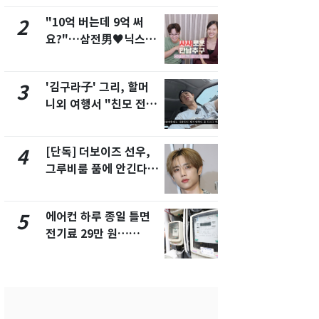
"10억 버는데 9억 써
낮 최고 37
2
7
요?"…삼전男♥닉스女
속…전국 곳곳
3:3 단체소개팅 예능 화
날씨]
제
'김구라子' 그리, 할머
[단독] 경찰,
3
8
니외 여행서 "친모 전라
제작사 회장
도에 잘 있어"…유튜브
시장법 위반
서 언급
[단독] 더보이즈 선우,
[단독]중수
4
9
그루비룸 품에 안긴다…
수사관 경력
앳에어리어와 전속계약
진…법무사·
택' 유지
에어컨 하루 종일 틀면
'심판 성접대
5
10
전기료 29만 원…
었다…축구
450kWh 넘으면 '요금
에 부인 3회 
폭탄'