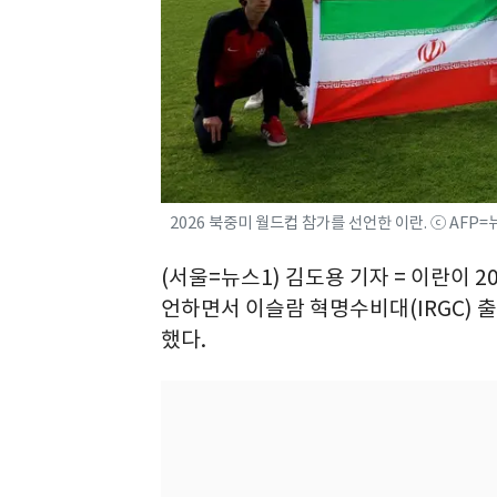
2026 북중미 월드컵 참가를 선언한 이란. ⓒ AFP=
(서울=뉴스1) 김도용 기자 = 이란이 2
언하면서 이슬람 혁명수비대(IRGC)
했다.