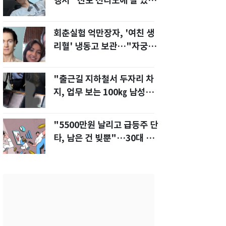
행서 "친모 전라도에 잘 있
어"…유튜브서 언급
회춘실험 억만장자, '여친 생
리혈' 냉동고 보관…"자궁 내
부 궁금해"
"출근길 지하철서 두자리 차
지, 업무 보는 100㎏ 남성…
부딪히면 신경질"
"5500만원 날리고 급등주 단
타, 남은 건 빚뿐"…30대 여
성 파혼 위기