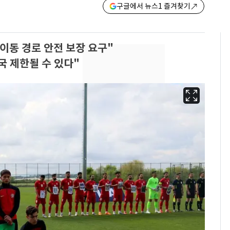
구글에서 뉴스1 즐겨찾기
동 경로 안전 보장 요구"
국 제한될 수 있다"
13호 태풍 '돌핀' 日오
6
키나와·가고시마현 접
근…26만명 대피령