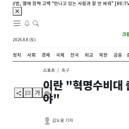
성범, 열애 깜짝 고백 "만나고 있는 사람과 잘 안 싸워" [RE:TV]
'
크
2026.8.8 (토)
정치
사회
경제
국제
전국
외교
북한
금융ㆍ
스포츠
축구
이란 "혁명수비대 
가
야"
김도용 기자