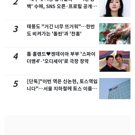
2
백' 수애, SNS 오픈·프로필 공개
화제
태풍도 "거긴 너무 뜨거워"…한반
3
도 비켜가는 '돌핀'과 '찬홈'
톰 홀랜드♥젠데이아 부부 '스파이
4
더맨4'·'오디세이'로 극장 장악
[단독]"이번 역은 신논현, 토스역입
5
니다"…서울 지하철에 토스 이름
새겼다