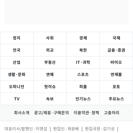
정치
사회
경제
국제
전국
외교
북한
금융·증권
산업
부동산
IT·과학
바이오
생활·문화
연예
스포츠
연재물
오피니언
핫이슈
피플
포토
TV
속보
인기뉴스
주요뉴스
회사소개
광고/제휴·구매문의
이용약관·정책
고충처리
대표이사/발행인 : 이영섭
|
편집인 : 채원배
|
편집국장 : 김기성
|