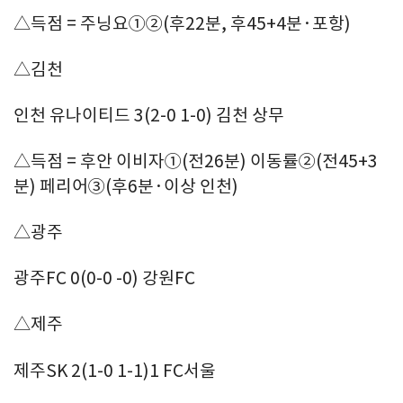
△득점 = 주닝요①②(후22분, 후45+4분·포항)
△김천
인천 유나이티드 3(2-0 1-0) 김천 상무
△득점 = 후안 이비자①(전26분) 이동률②(전45+3
분) 페리어③(후6분·이상 인천)
△광주
광주FC 0(0-0 -0) 강원FC
△제주
제주SK 2(1-0 1-1)1 FC서울