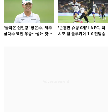
'돌아온 신인왕' 장은수, 제주
'손흥민 슈팅 0개' LA FC, 멕
삼다수 역전 우승…생애 첫승
시코 팀 톨루카에 1-0 진땀승
감격