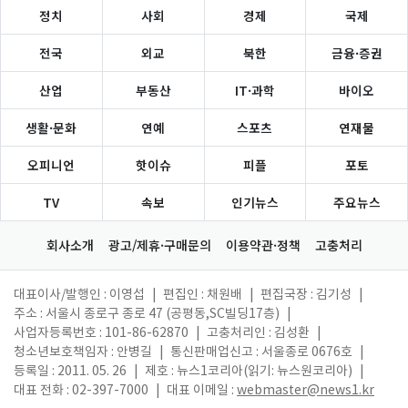
정치
사회
경제
국제
전국
외교
북한
금융·증권
산업
부동산
IT·과학
바이오
생활·문화
연예
스포츠
연재물
오피니언
핫이슈
피플
포토
TV
속보
인기뉴스
주요뉴스
회사소개
광고/제휴·구매문의
이용약관·정책
고충처리
대표이사/발행인 : 이영섭
|
편집인 : 채원배
|
편집국장 : 김기성
|
주소 : 서울시 종로구 종로 47 (공평동,SC빌딩17층)
|
사업자등록번호 : 101-86-62870
|
고충처리인 : 김성환
|
청소년보호책임자 : 안병길
|
통신판매업신고 : 서울종로 0676호
|
등록일 : 2011. 05. 26
|
제호 : 뉴스1코리아(읽기: 뉴스원코리아)
|
대표 전화 : 02-397-7000
|
대표 이메일 :
webmaster@news1.kr