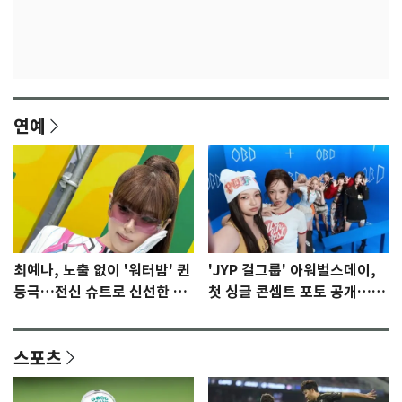
연예
최예나, 노출 없이 '워터밤' 퀸
'JYP 걸그룹' 아워벌스데이,
등극…전신 슈트로 신선한 충
첫 싱글 콘셉트 포토 공개…청
격 [N샷]
량·키치
스포츠