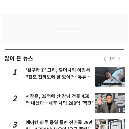
많이 본 뉴스
1
/
2
'김구라子' 그리, 할머니외 여행서
1
"친모 전라도에 잘 있어"…유튜브
서 언급
서장훈, 28억에 산 강남 건물 450
2
억 내놨다…세후 차익 280억 '잭팟'
에어컨 하루 종일 틀면 전기료 29만
3