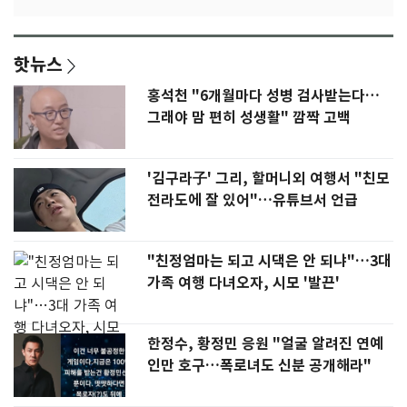
핫뉴스
홍석천 "6개월마다 성병 검사받는다…
그래야 맘 편히 성생활" 깜짝 고백
'김구라子' 그리, 할머니외 여행서 "친모
전라도에 잘 있어"…유튜브서 언급
"친정엄마는 되고 시댁은 안 되냐"…3대
가족 여행 다녀오자, 시모 '발끈'
한정수, 황정민 응원 "얼굴 알려진 연예
인만 호구…폭로녀도 신분 공개해라"