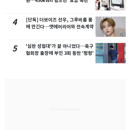
원…450kWh 넘으면 '요금 폭탄'
[단독] 더보이즈 선우, 그루비룸 품
4
에 안긴다…앳에어리어와 전속계약
'심판 성접대'가 끝 아니었다…축구
5
협회장 출장에 부인 3회 동반 '펑펑'