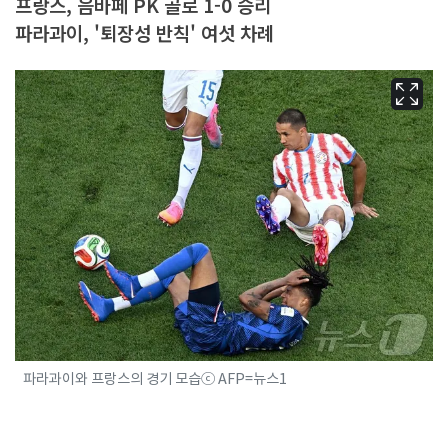
프랑스, 음바페 PK 골로 1-0 승리
파라과이, '퇴장성 반칙' 여섯 차례
파라과이와 프랑스의 경기 모습ⓒ AFP=뉴스1