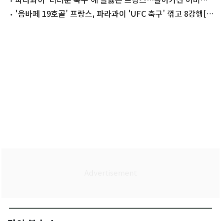
까지 '모욕'
'음바페 19호골' 프랑스, 파라과이 'UFC 축구' 꺾고 8강행[월
드컵]