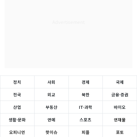
정치
사회
경제
국제
전국
외교
북한
금융·증권
산업
부동산
IT·과학
바이오
생활·문화
연예
스포츠
연재물
오피니언
핫이슈
피플
포토