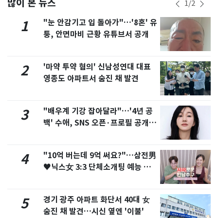
많이 본 뉴스
1
/
2
"눈 안감기고 입 돌아가"…'8혼' 유
1
퉁, 안면마비 근황 유튜브서 공개
'마약 투약 혐의' 신남성연대 대표
2
영종도 아파트서 숨진 채 발견
"배우계 기강 잡아달라"…'4년 공
3
백' 수애, SNS 오픈·프로필 공개
화제
"10억 버는데 9억 써요?"…삼전男
4
♥닉스女 3:3 단체소개팅 예능 화
제
경기 광주 아파트 화단서 40대 女
5
숨진 채 발견…시신 옆엔 '이불'