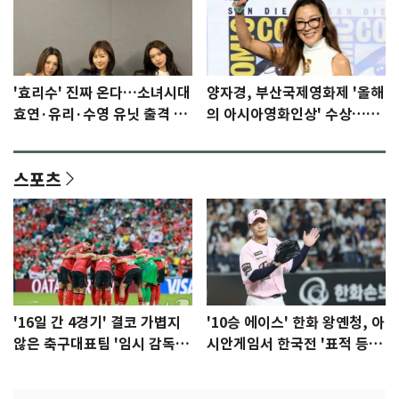
'효리수' 진짜 온다…소녀시대
양자경, 부산국제영화제 '올해
효연·유리·수영 유닛 출격 [N
의 아시아영화인상' 수상…15
이슈]
년만에 부산 온다
스포츠
'16일 간 4경기' 결코 가볍지
'10승 에이스' 한화 왕옌청, 아
않은 축구대표팀 '임시 감독'
시안게임서 한국전 '표적 등
무게
판' 가능성