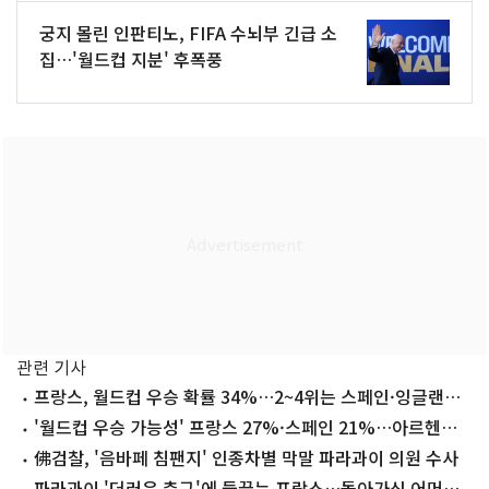
궁지 몰린 인판티노, FIFA 수뇌부 긴급 소
집…'월드컵 지분' 후폭풍
관련 기사
프랑스, 월드컵 우승 확률 34%…2~4위는 스페인·잉글랜드·
아르헨
'월드컵 우승 가능성' 프랑스 27%·스페인 21%…아르헨티
나·잉글랜드도
佛검찰, '음바페 침팬지' 인종차별 막말 파라과이 의원 수사
파라과이 '더러운 축구'에 들끓는 프랑스…돌아가신 어머니