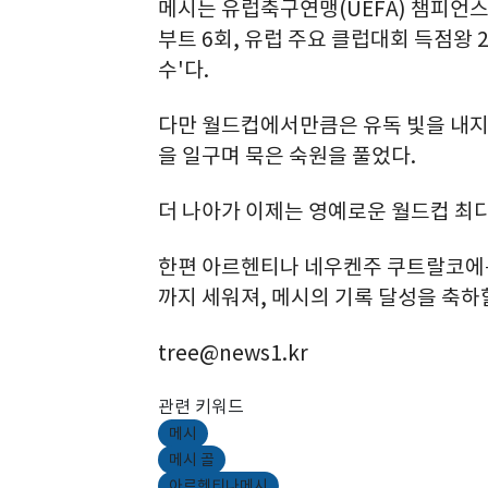
메시는 유럽축구연맹(UEFA) 챔피언스리
부트 6회, 유럽 주요 클럽대회 득점왕 2
수'다.
다만 월드컵에서만큼은 유독 빛을 내지 
을 일구며 묵은 숙원을 풀었다.
더 나아가 이제는 영예로운 월드컵 최다
한편 아르헨티나 네우켄주 쿠트랄코에는 
까지 세워져, 메시의 기록 달성을 축하
tree@news1.kr
관련 키워드
메시
메시 골
아르헨티나메시