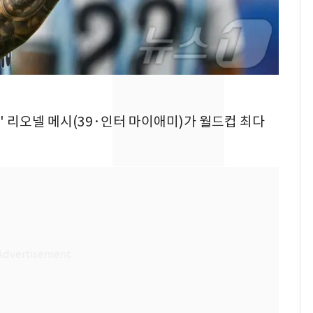
추미애 경기지사, '재정
비상 상황' 선언
경기 광주 아파트 화단
8
서 40대 女 숨진 채 발
견…시신 옆엔 '이불'
삼성전자·SK하이닉스
9
타' 리오넬 메시(39·인터 마이애미)가 월드컵 최다
"주주 환원 의미 있게
확대할 것" 약속
"하늘로 떠난 딸과의 약
10
속"…이현주 경사, 세
번째 모발 기부