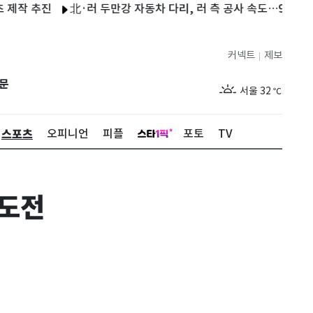
추진
北·러 두만강 자동차 다리, 러 측 공사 속도…9월 개통 가능
커넥트
제보
|
제주
28
℃
문
서울
32
℃
부산
31
℃
스포츠
오피니언
피플
포토
TV
대구
32
℃
인천
34
℃
 도전
광주
32
℃
대전
32
℃
울산
30
℃
강릉
28
℃
제주
28
℃