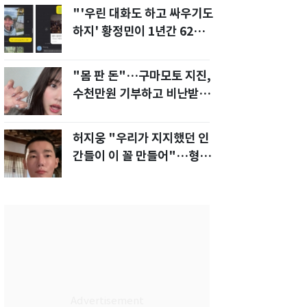
"'우린 대화도 하고 싸우기도
하지' 황정민이 1년간 62차례
먼저 전화"
"몸 판 돈"…구마모토 지진,
수천만원 기부하고 비난받은
성인물 배우
허지웅 "우리가 지지했던 인
간들이 이 꼴 만들어"…형소
법 개정안에 발끈