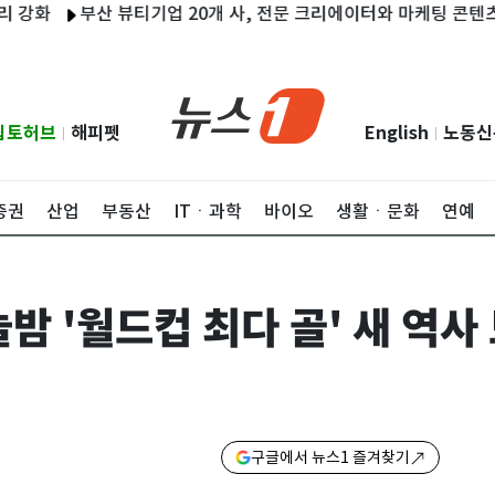
부산 뷰티기업 20개 사, 전문 크리에이터와 마케팅 콘텐츠 제작 
립토허브
해피펫
English
노동신
|
|
증권
산업
부동산
ITㆍ과학
바이오
생활ㆍ문화
연예
늘밤 '월드컵 최다 골' 새 역사
구글에서 뉴스1 즐겨찾기