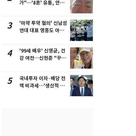
가"…'8혼' 유퉁, 안면
추미애 경기지
마비 근황 유튜브서 공
비상 상황' 
개
'마약 투약 혐의' 신남성
경기 광주 
3
8
연대 대표 영종도 아파
서 40대 女 
트서 숨진 채 발견
견…시신 옆엔
'99세 배우' 신영균, 건
삼성전자·S
4
9
강 여전…신현준 "꾸준
"주주 환원 
히 운동하시는 모습에
확대할 것" 
큰 자극"
국내투자 이자·배당 전
"하늘로 떠
5
10
액 비과세…'생산적 금
속"…이현주
융 ISA' 신설
번째 모발 