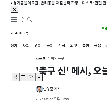
경기동물의료원, 반려동물 재활센터 확장…디스크·관절 관리 강화
크
2026.8.6 (목)
정치
사회
경제
국제
전국
외교
북한
금융ㆍ
스포츠
해외축구
'축구 신' 메시, 오
가
안영준 기자
2026.06.22 오후 04:55