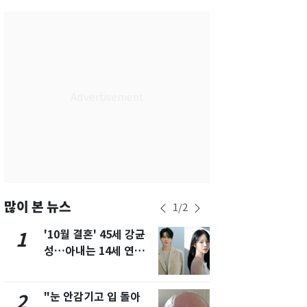
서울
32
℃
부산
31
℃
대구
32
℃
인천
34
℃
광주
32
℃
대전
32
℃
울산
30
℃
강릉
28
℃
많이 본 뉴스
1
/
2
제주
28
℃
'10월 결혼' 45세 강균
용산 거주 
1
6
성…아내는 14세 연하
루언서, SN
배우 유하진(종합)
송 도중 사망
"눈 안감기고 입 돌아
"사실상 부
2
7