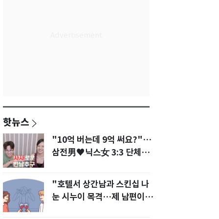
핫뉴스
"10억 버는데 9억 써요?"…
삼전男♥닉스女 3:3 단체소
개팅 예능 화제
"호텔서 상간남과 스킨십 나
눈 시누이 목격…제 남편이
입 다물라 하네요"