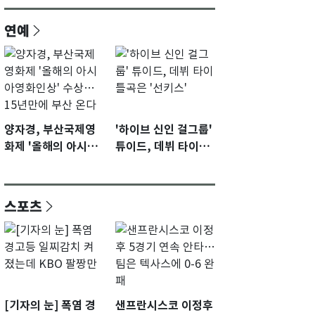
연예
양자경, 부산국제영
'하이브 신인 걸그룹'
화제 '올해의 아시아
튜이드, 데뷔 타이틀
영화인상' 수상…15
곡은 '선키스'
년만에 부산 온다
스포츠
[기자의 눈] 폭염 경
샌프란시스코 이정후