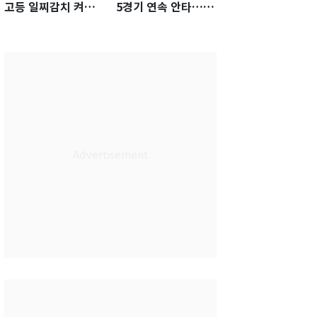
고등 일찌감치 켜졌
5경기 연속 안타…팀
는데 KBO 팔짱만
은 텍사스에 0-6 완패