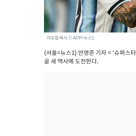
리오넬 메시 ⓒ AFP=뉴스1
(서울=뉴스1) 안영준 기자 = '슈퍼스
골 새 역사에 도전한다.