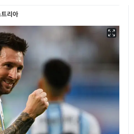
오스트리아
용산 거주 일본인 인플
6
루언서, SNS 라이브방
송 도중 사망
"사실상 부도 상태"…
7