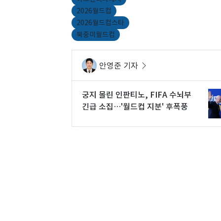
2026월드컵
2026월드컵스타
북중미월드컵
안영준 기자
궁지 몰린 인판티노, FIFA 수뇌부
긴급 소집…'월드컵 지분' 후폭풍