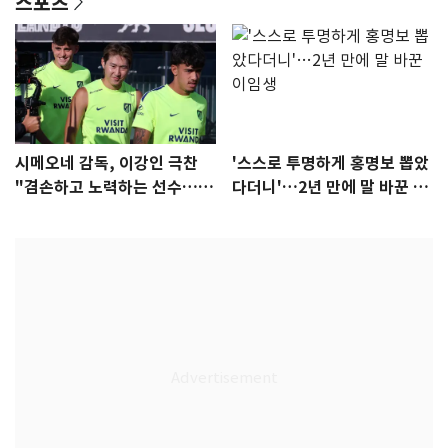
스포츠
시메오네 감독, 이강인 극찬
'스스로 투명하게 홍명보 뽑았
"겸손하고 노력하는 선수…좋
다더니'…2년 만에 말 바꾼 이
은 첫인상"
임생