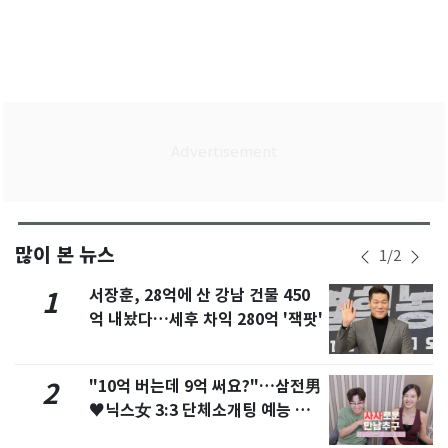
많이 본 뉴스
1
/
2
서장훈, 28억에 산 강남 건물 450
1
억 내놨다…세후 차익 280억 '잭팟'
"10억 버는데 9억 써요?"…삼전男
2
♥닉스女 3:3 단체소개팅 예능 화
제