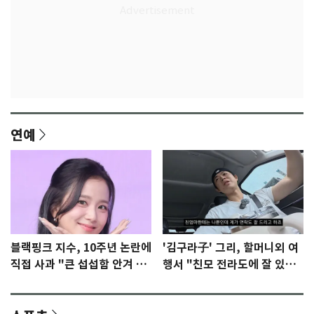
연예
블랙핑크 지수, 10주년 논란에
'김구라子' 그리, 할머니외 여
직접 사과 "큰 섭섭함 안겨 미
행서 "친모 전라도에 잘 있
안"
어"…유튜브서 언급