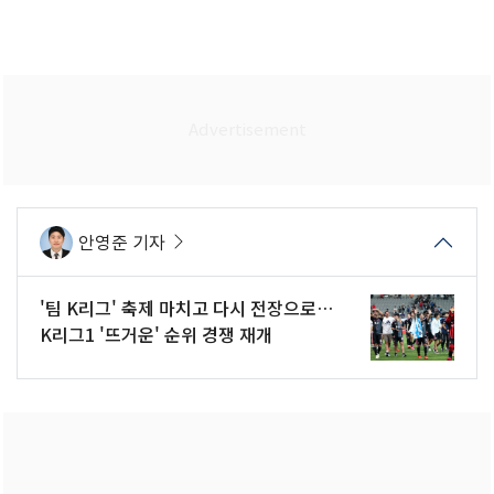
안영준 기자
'팀 K리그' 축제 마치고 다시 전장으로…
K리그1 '뜨거운' 순위 경쟁 재개