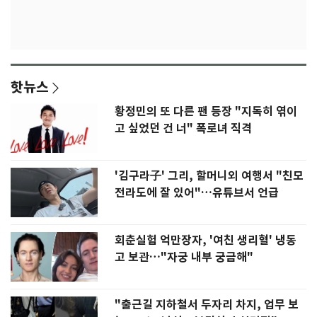
핫뉴스
황정민의 또 다른 팬 등장 "지독히 엮이
고 싶었던 건 너" 폭로녀 직격
'김구라子' 그리, 할머니외 여행서 "친모
전라도에 잘 있어"…유튜브서 언급
회춘실험 억만장자, '여친 생리혈' 냉동
고 보관…"자궁 내부 궁금해"
"출근길 지하철서 두자리 차지, 업무 보