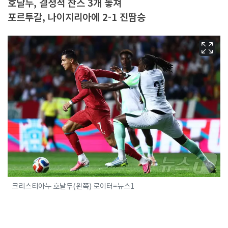
호날두, 결정적 찬스 3개 놓쳐
포르투갈, 나이지리아에 2-1 진땀승
크리스티아누 호날두(왼쪽) 로이터=뉴스1