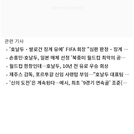
관련 기사
'호날두‧발로건 징계 유예' FIFA 회장 "심판 판정‧징계 유
예, 일상적 논란"
손흥민·호날두, 일본 매체 선정 '북중미 월드컵 최악의 공격
수'
월드컵 한창인데…호날두, 10년 전 유로 우승 회상
제주스 감독, 포르투갈 신임 사령탑 부임…"호날두 대표팀 소
집 가능"
'신의 도전'은 계속된다…메시, 최초 '9경기 연속골' 조준[월
드컵]