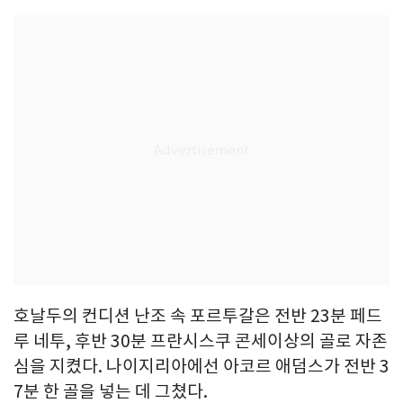
호날두의 컨디션 난조 속 포르투갈은 전반 23분 페드
루 네투, 후반 30분 프란시스쿠 콘세이상의 골로 자존
심을 지켰다. 나이지리아에선 아코르 애덤스가 전반 3
7분 한 골을 넣는 데 그쳤다.