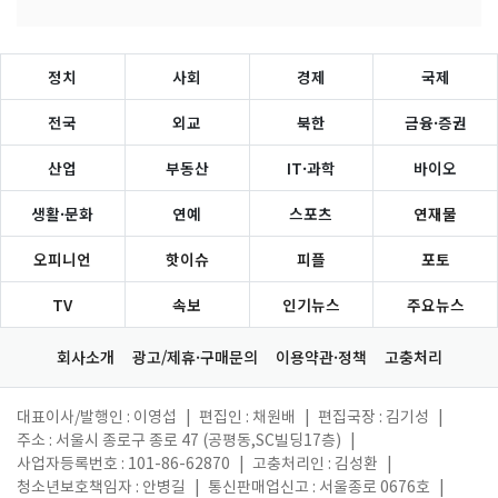
정치
사회
경제
국제
전국
외교
북한
금융·증권
산업
부동산
IT·과학
바이오
생활·문화
연예
스포츠
연재물
오피니언
핫이슈
피플
포토
TV
속보
인기뉴스
주요뉴스
회사소개
광고/제휴·구매문의
이용약관·정책
고충처리
대표이사/발행인 : 이영섭
|
편집인 : 채원배
|
편집국장 : 김기성
|
주소 : 서울시 종로구 종로 47 (공평동,SC빌딩17층)
|
사업자등록번호 : 101-86-62870
|
고충처리인 : 김성환
|
청소년보호책임자 : 안병길
|
통신판매업신고 : 서울종로 0676호
|