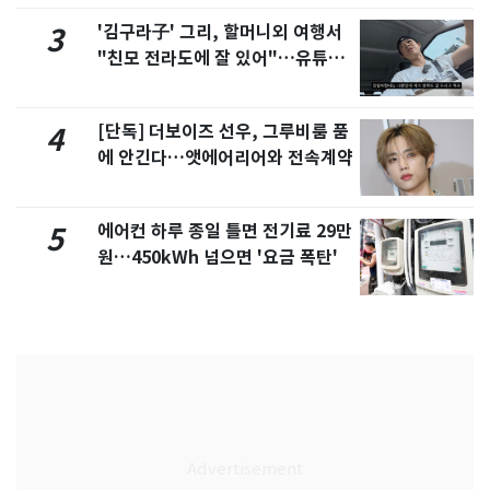
'김구라子' 그리, 할머니외 여행서
3
"친모 전라도에 잘 있어"…유튜브
서 언급
[단독] 더보이즈 선우, 그루비룸 품
4
에 안긴다…앳에어리어와 전속계약
에어컨 하루 종일 틀면 전기료 29만
5
원…450kWh 넘으면 '요금 폭탄'