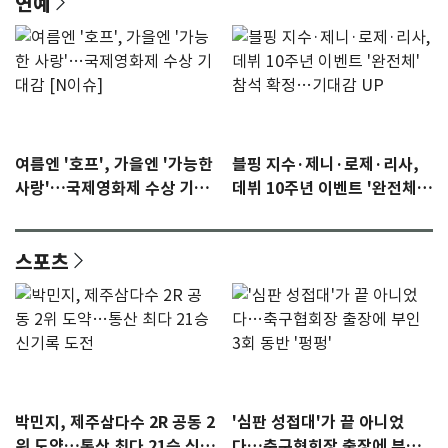
연예
여름엔 '호프', 가을엔 '가능한
블핑 지수·제니·로제·리사,
사랑'…국제영화제 수상 기대
데뷔 10주년 이벤트 '완전체'
감 [N이슈]
참석 확정…기대감 UP
스포츠
박민지, 제주삼다수 2R 공동 2
'심판 성접대'가 끝 아니었
위 도약…통산 최다 21승 신기
다…축구협회장 출장에 부인