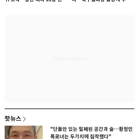
록 도전
3회 동반 '펑펑'
핫뉴스
"단둘만 있는 밀폐된 공간과 술…황정민
폭로녀는 두가지에 집착했다"