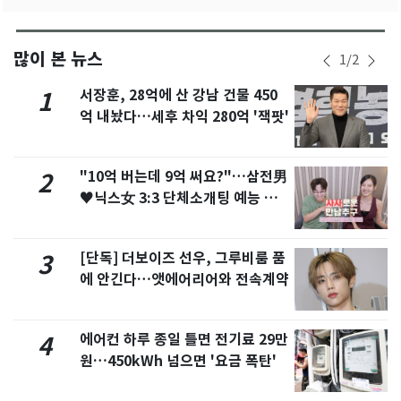
많이 본 뉴스
1
/
2
서장훈, 28억에 산 강남 건물 450
1
억 내놨다…세후 차익 280억 '잭팟'
"10억 버는데 9억 써요?"…삼전男
2
♥닉스女 3:3 단체소개팅 예능 화
제
[단독] 더보이즈 선우, 그루비룸 품
3
에 안긴다…앳에어리어와 전속계약
에어컨 하루 종일 틀면 전기료 29만
4
원…450kWh 넘으면 '요금 폭탄'