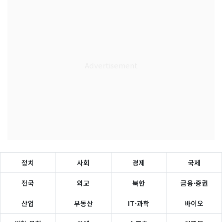
정치
사회
경제
국제
전국
외교
북한
금융·증권
산업
부동산
IT·과학
바이오