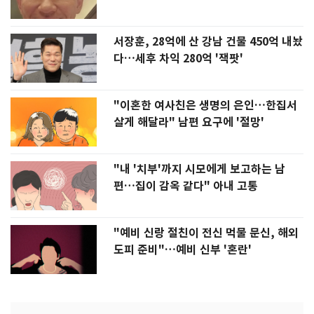
서장훈, 28억에 산 강남 건물 450억 내놨
다…세후 차익 280억 '잭팟'
"이혼한 여사친은 생명의 은인…한집서
살게 해달라" 남편 요구에 '절망'
"내 '치부'까지 시모에게 보고하는 남
편…집이 감옥 같다" 아내 고통
"예비 신랑 절친이 전신 먹물 문신, 해외
도피 준비"…예비 신부 '혼란'