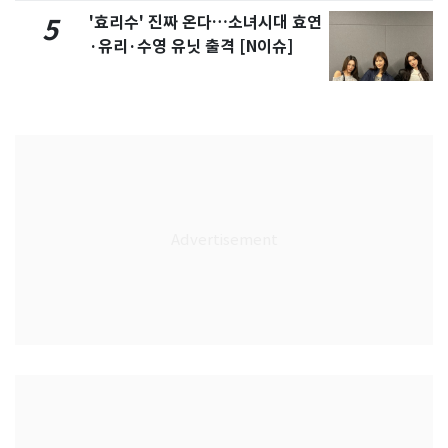
'효리수' 진짜 온다…소녀시대 효연
5
·유리·수영 유닛 출격 [N이슈]