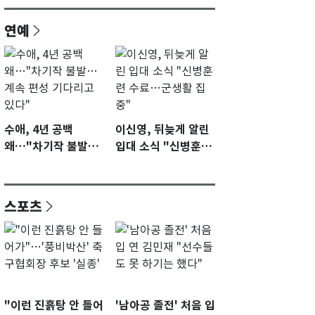
연예
수애, 4년 공백
이신영, 뒤늦게 알린
왜…"차기작 불발…
입대 소식 "신병훈련
계속 편성 기다리고
수료…군생활 집중"
있다"
스포츠
"이런 진흙탕 안 들어
'남아공 졸전' 처음 입