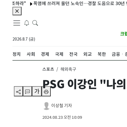
라"
폭염에 쓰러져 울던 노숙인…경찰 도움으로 30년 만에 가족
크
2026.8.7 (금)
정치
사회
경제
국제
전국
외교
북한
금융ㆍ
스포츠
해외축구
PSG 이강인 "나의
가
이상철 기자
2024.08.23 오전 10:09