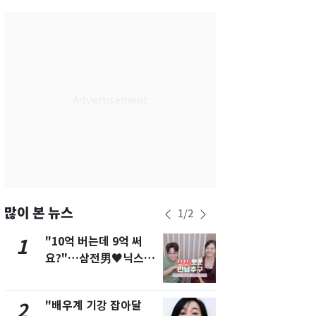
서울
35
℃
부산
33
℃
대구
36
℃
인천
36
℃
광주
36
℃
대전
35
℃
울산
33
℃
강릉
31
℃
많이 본 뉴스
1
/
2
제주
30
℃
"10억 버는데 9억 써
"캐리비안 
1
6
요?"…삼전男♥닉스女
의실에 남자
3:3 단체소개팅 예능 화
요"…경찰 
제
"배우계 기강 잡아달
2600만명 
2
7