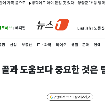
 품으로
방학에도 아이 맡길 곳 있다…양양군 '초등 방학 틈새돌봄'
립토허브
해피펫
English
노동신
|
|
증권
산업
부동산
ITㆍ과학
바이오
생활ㆍ문화
연예
 골과 도움보다 중요한 것은 
구글에서 뉴스1 즐겨찾기