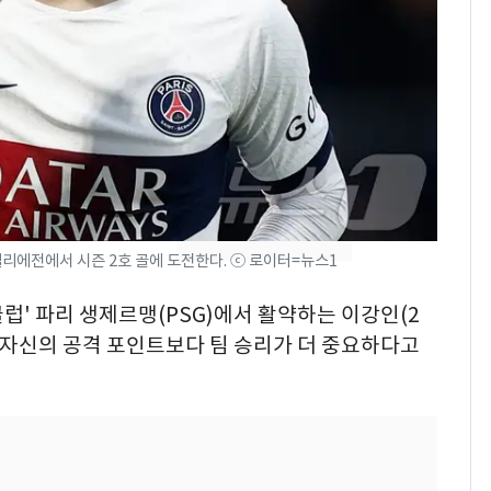
나나킥 베이비'…농심
의 깜짝 선물
축구협회, 외국인 심판
8
들 10여명 대상 '성 접
대' 의혹…월드컵·올림
픽 예선 등
美 상원 클래리티법 처
9
리 난항…민주당 "윤리
·AML 보완 우선"
펠리에전에서 시즌 2호 골에 도전한다. ⓒ 로이터=뉴스1
[속보] 프로야구, 이번
10
주말까지 '올 스톱'…다
 클럽' 파리 생제르맹(PSG)에서 활약하는 이강인(2
음 주 재개
고 자신의 공격 포인트보다 팀 승리가 더 중요하다고