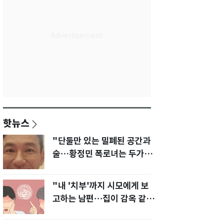
핫뉴스
"단둘만 있는 밀폐된 공간과
술…황정민 폭로녀는 두가지
에 집착했다"
"내 '치부'까지 시모에게 보
고하는 남편…집이 감옥 같
다" 아내 고통