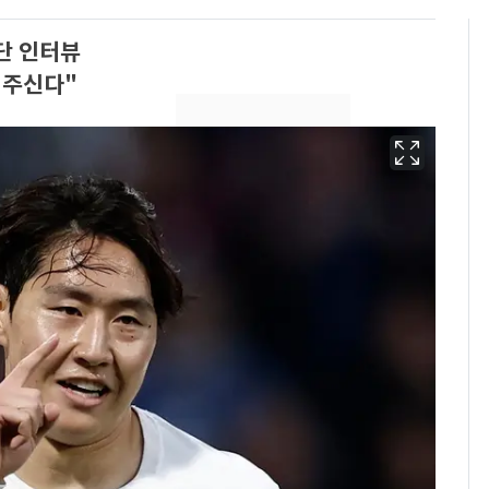
단 인터뷰
 주신다"
"캐리비안 베이 여자 탈
6
의실에 남자가 있어
요"…경찰 수사
2600만명 사로잡은 '바
7