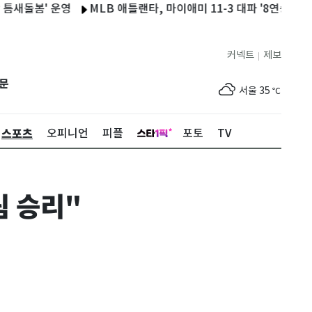
 운영
MLB 애틀랜타, 마이애미 11-3 대파 '8연승'…김하성 또 
커넥트
제보
|
제주
30
℃
문
서울
35
℃
부산
33
℃
스포츠
오피니언
피플
포토
TV
대구
36
℃
인천
36
℃
팀 승리"
광주
36
℃
대전
35
℃
울산
33
℃
강릉
31
℃
제주
30
℃