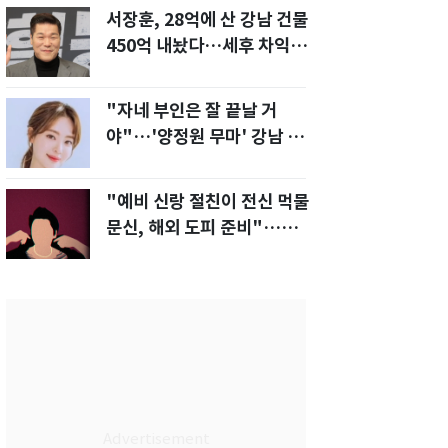
서장훈, 28억에 산 강남 건물
450억 내놨다…세후 차익
280억 '잭팟'
"자네 부인은 잘 끝날 거
야"…'양정원 무마' 강남 경
찰, 다른 돈도 받은 정황
"예비 신랑 절친이 전신 먹물
문신, 해외 도피 준비"…예비
신부 '혼란'