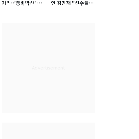
가"…'풍비박산' 축
연 김민재 "선수들도
구협회장 후보 '실종'
못 하기는 했다"