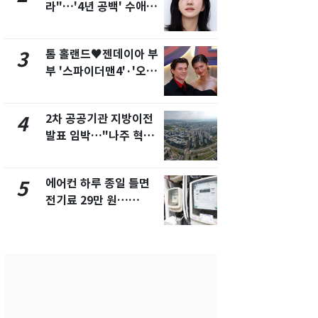
라"…'4년 공백' 수애,
나나킥 베이
SNS 오픈·프로필 공개
의 깜짝 선물
화제
톰 홀랜드♥젠데이아 부
축구협회, 
3
8
부 '스파이더맨4'·'오디
들 10여명 대
세이'로 극장 장악
대' 의혹…
픽 예선 등
2차 공공기관 지방이전
美 상원 클
4
9
발표 임박…"나주 혁신
리 난항…민
도시 최적"
·AML 보완
에어컨 하루 종일 틀면
[속보] 프로
5
10
전기료 29만 원…
주말까지 '올
450kWh 넘으면 '요금
음 주 재개
폭탄'