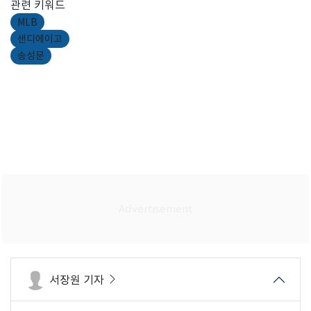
관련 키워드
MLB
샌디에이고
송성문
서장원 기자