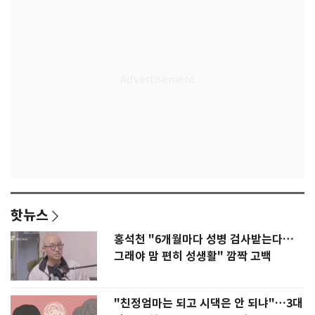
핫뉴스
홍석천 "6개월마다 성병 검사받는다…
그래야 맘 편히 성생활" 깜짝 고백
"친정엄마는 되고 시댁은 안 되냐"…3대