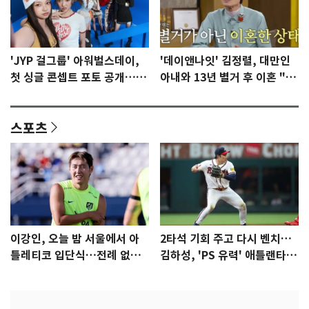
'JYP 걸그룹' 아워벌스데이,
'데이앤나잇' 김정렬, 대만인
첫 싱글 콘셉트 포토 공개…청
아내와 13년 별거 후 이혼 "술
량·키치
때문…지금은 끊어"
스포츠
이강인, 오늘 밤 서울에서 아
2타석 기회 주고 다시 벤치…
틀레티코 입단식…전례 없는
김하성, 'PS 유력' 애틀랜타에
특급대우
자리 있나