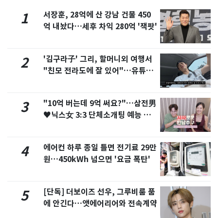
서장훈, 28억에 산 강남 건물 450
1
억 내놨다…세후 차익 280억 '잭팟'
'김구라子' 그리, 할머니외 여행서
2
"친모 전라도에 잘 있어"…유튜브
서 언급
"10억 버는데 9억 써요?"…삼전男
3
♥닉스女 3:3 단체소개팅 예능 화
제
에어컨 하루 종일 틀면 전기료 29만
4
원…450kWh 넘으면 '요금 폭탄'
[단독] 더보이즈 선우, 그루비룸 품
5
에 안긴다…앳에어리어와 전속계약