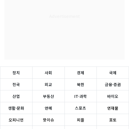
정치
사회
경제
국제
전국
외교
북한
금융·증권
산업
부동산
IT·과학
바이오
생활·문화
연예
스포츠
연재물
오피니언
핫이슈
피플
포토