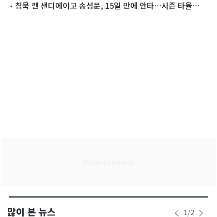
침묵 깬 샌디에이고 송성문, 15일 만에 안타…시즌 타율
0.208
많이 본 뉴스
1
/
2