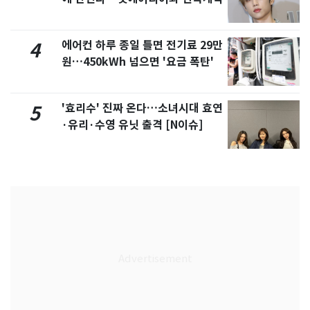
에어컨 하루 종일 틀면 전기료 29만
4
원…450kWh 넘으면 '요금 폭탄'
'효리수' 진짜 온다…소녀시대 효연
5
·유리·수영 유닛 출격 [N이슈]