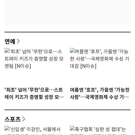
연예
'최초' 넘어 '무한'으로…스트
여름엔 '호프', 가을엔 '가능한
레이 키즈가 증명할 성장 모멘
사랑'…국제영화제 수상 기대
텀 [N이슈]
감 [N이슈]
스포츠