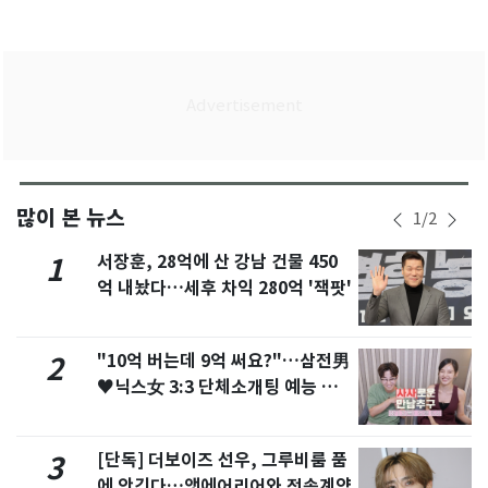
많이 본 뉴스
1
/
2
서장훈, 28억에 산 강남 건물 450
1
억 내놨다…세후 차익 280억 '잭팟'
"10억 버는데 9억 써요?"…삼전男
2
♥닉스女 3:3 단체소개팅 예능 화
제
[단독] 더보이즈 선우, 그루비룸 품
3
에 안긴다…앳에어리어와 전속계약