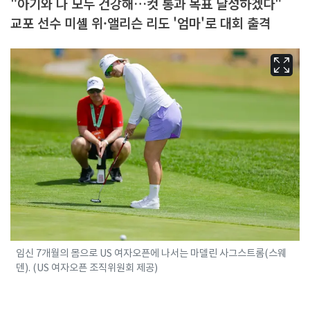
"아기와 나 모두 건강해…컷 통과 목표 달성하겠다"
교포 선수 미셸 위·앨리슨 리도 '엄마'로 대회 출격
임신 7개월의 몸으로 US 여자오픈에 나서는 마델린 사그스트롬(스웨
덴). (US 여자오픈 조직위원회 제공)