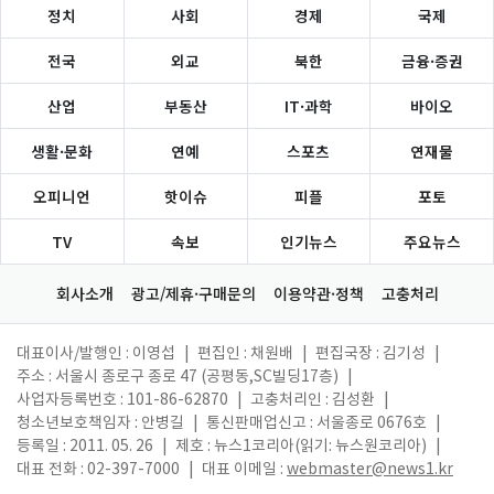
정치
사회
경제
국제
전국
외교
북한
금융·증권
산업
부동산
IT·과학
바이오
생활·문화
연예
스포츠
연재물
오피니언
핫이슈
피플
포토
TV
속보
인기뉴스
주요뉴스
회사소개
광고/제휴·구매문의
이용약관·정책
고충처리
대표이사/발행인 : 이영섭
|
편집인 : 채원배
|
편집국장 : 김기성
|
주소 : 서울시 종로구 종로 47 (공평동,SC빌딩17층)
|
사업자등록번호 : 101-86-62870
|
고충처리인 : 김성환
|
청소년보호책임자 : 안병길
|
통신판매업신고 : 서울종로 0676호
|
등록일 : 2011. 05. 26
|
제호 : 뉴스1코리아(읽기: 뉴스원코리아)
|
대표 전화 : 02-397-7000
|
대표 이메일 :
webmaster@news1.kr