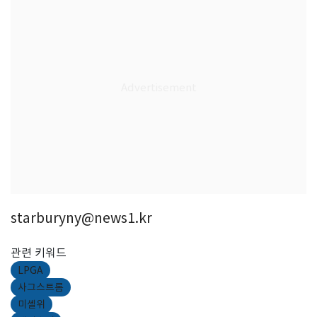
starburyny@news1.kr
관련 키워드
LPGA
사그스트롬
미셸위