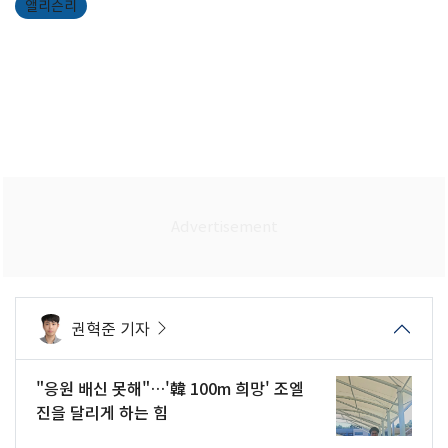
앨리슨리
권혁준 기자
"응원 배신 못해"…'韓 100m 희망' 조엘
진을 달리게 하는 힘