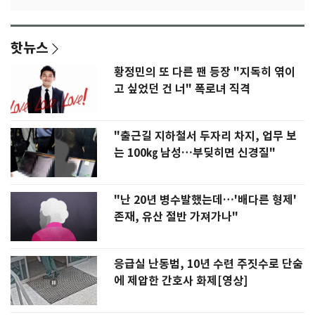
핫뉴스
황정민의 또 다른 팬 등장 "지독히 엮이
고 싶었던 건 너" 폭로녀 직격
"출근길 지하철서 두자리 차지, 업무 보
는 100㎏ 남성…부딪히면 신경질"
"난 20년 병수발했는데…'배다른 형제'
존재, 유산 절반 가져가나"
응급실 난동범, 10년 수련 주짓수로 단숨
에 제압한 간호사 화제[영상]