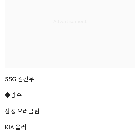
SSG 김건우
◆광주
삼성 오러클린
KIA 올러