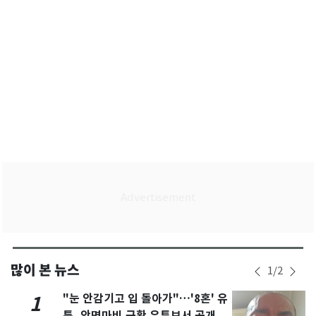
많이 본 뉴스
1
/
2
"눈 안감기고 입 돌아가"…'8혼' 유
1
퉁, 안면마비 근황 유튜브서 공개