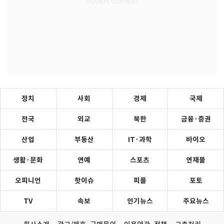
정치
사회
경제
국제
전국
외교
북한
금융·증권
산업
부동산
IT·과학
바이오
생활·문화
연예
스포츠
연재물
오피니언
핫이슈
피플
포토
TV
속보
인기뉴스
주요뉴스