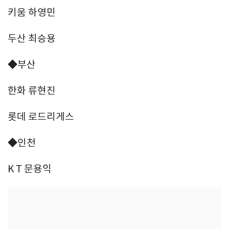
키움 하영민
두산 최승용
◆부산
한화 류현진
롯데 로드리게스
◆인천
K T 문용익