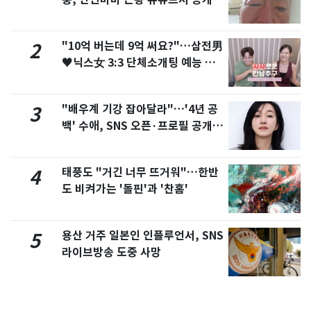
"10억 버는데 9억 써요?"…삼전男
2
♥닉스女 3:3 단체소개팅 예능 화
제
"배우계 기강 잡아달라"…'4년 공
3
백' 수애, SNS 오픈·프로필 공개
화제
태풍도 "거긴 너무 뜨거워"…한반
4
도 비켜가는 '돌핀'과 '찬홈'
용산 거주 일본인 인플루언서, SNS
5
라이브방송 도중 사망