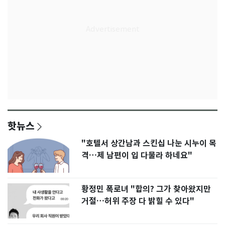
핫뉴스
"호텔서 상간남과 스킨십 나눈 시누이 목
격…제 남편이 입 다물라 하네요"
황정민 폭로녀 "합의? 그가 찾아왔지만
거절…허위 주장 다 밝힐 수 있다"