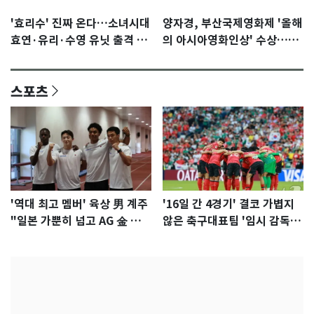
'효리수' 진짜 온다…소녀시대
양자경, 부산국제영화제 '올해
효연·유리·수영 유닛 출격 [N
의 아시아영화인상' 수상…15
이슈]
년만에 부산 온다
스포츠
'역대 최고 멤버' 육상 男 계주
'16일 간 4경기' 결코 가볍지
"일본 가뿐히 넘고 AG 金 따겠
않은 축구대표팀 '임시 감독'
다"
무게