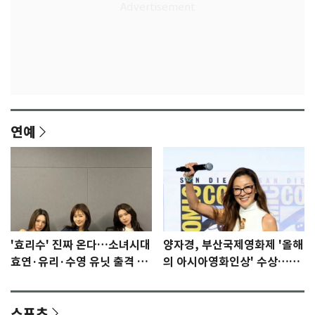
연예
'효리수' 진짜 온다…소녀시대
양자경, 부산국제영화제 '올해
효연·유리·수영 유닛 출격 [N
의 아시아영화인상' 수상…15
이슈]
년만에 부산 온다
스포츠