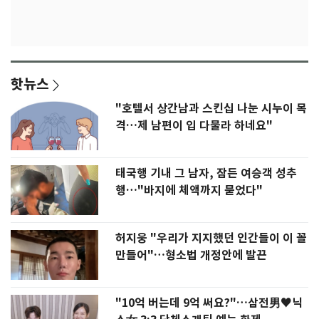
핫뉴스
"호텔서 상간남과 스킨십 나눈 시누이 목
격…제 남편이 입 다물라 하네요"
태국행 기내 그 남자, 잠든 여승객 성추
행…"바지에 체액까지 묻었다"
허지웅 "우리가 지지했던 인간들이 이 꼴
만들어"…형소법 개정안에 발끈
"10억 버는데 9억 써요?"…삼전男♥닉