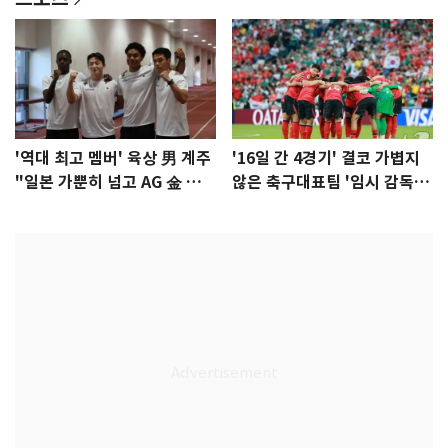
'역대 최고 멤버' 육상 男 계주
'16일 간 4경기' 결코 가볍지
"일본 가뿐히 넘고 AG 金 따겠
않은 축구대표팀 '임시 감독'
다"
무게