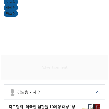
노승희
이예원
배소현
김도용 기자
축구협회, 외국인 심판들 10여명 대상 '성