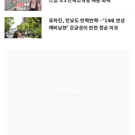
스女 3:3 단체소개팅 예능 화제
유하진, 민낯도 반짝반짝…'14세 연상
예비남편' 강균성이 반한 청순 미모