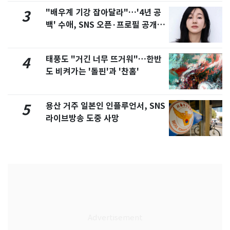
"배우계 기강 잡아달라"…'4년 공
3
백' 수애, SNS 오픈·프로필 공개
화제
태풍도 "거긴 너무 뜨거워"…한반
4
도 비켜가는 '돌핀'과 '찬홈'
용산 거주 일본인 인플루언서, SNS
5
라이브방송 도중 사망