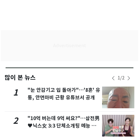
많이 본 뉴스
1
/
2
"눈 안감기고 입 돌아가"…'8혼' 유
1
퉁, 안면마비 근황 유튜브서 공개
"10억 버는데 9억 써요?"…삼전男
2
♥닉스女 3:3 단체소개팅 예능 화
제