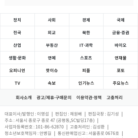
정치
사회
경제
국제
전국
외교
북한
금융·증권
산업
부동산
IT·과학
바이오
생활·문화
연예
스포츠
연재물
오피니언
핫이슈
피플
포토
TV
속보
인기뉴스
주요뉴스
회사소개
광고/제휴·구매문의
이용약관·정책
고충처리
대표이사/발행인 : 이영섭
|
편집인 : 채원배
|
편집국장 : 김기성
|
주소 : 서울시 종로구 종로 47 (공평동,SC빌딩17층)
|
사업자등록번호 : 101-86-62870
|
고충처리인 : 김성환
|
청소년보호책임자 : 안병길
|
통신판매업신고 : 서울종로 0676호
|