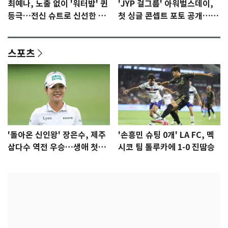
최예나, 노출 없이 '워터밤' 퀸
'JYP 걸그룹' 아워벌스데이,
등극…전신 슈트로 신선한 충
첫 싱글 콘셉트 포토 공개…청
격 [N샷]
량·키치
스포츠
'돌아온 신인왕' 장은수, 제주
'손흥민 슈팅 0개' LA FC, 멕
삼다수 역전 우승…생애 첫승
시코 팀 톨루카에 1-0 진땀승
감격