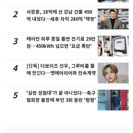
서장훈, 28억에 산 강남 건물 450
2
억 내놨다…세후 차익 280억 '잭팟'
에어컨 하루 종일 틀면 전기료 29만
3
원…450kWh 넘으면 '요금 폭탄'
[단독] 더보이즈 선우, 그루비룸 품
4
에 안긴다…앳에어리어와 전속계약
'심판 성접대'가 끝 아니었다…축구
5
협회장 출장에 부인 3회 동반 '펑펑'