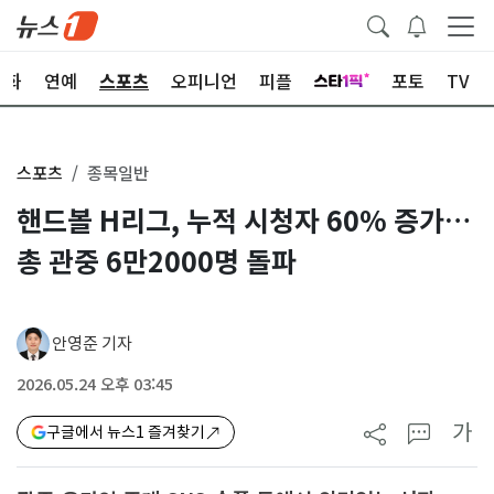
문화
연예
스포츠
오피니언
피플
포토
TV
스포츠
종목일반
핸드볼 H리그, 누적 시청자 60% 증가…
총 관중 6만2000명 돌파
안영준 기자
2026.05.24 오후 03:45
가
구글에서 뉴스1 즐겨찾기