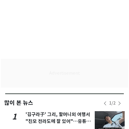
많이 본 뉴스
1
/
2
'김구라子' 그리, 할머니외 여행서
1
"친모 전라도에 잘 있어"…유튜브
서 언급