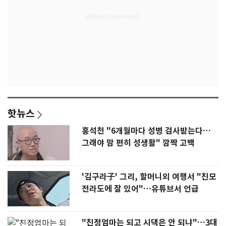
핫뉴스
홍석천 "6개월마다 성병 검사받는다…
그래야 맘 편히 성생활" 깜짝 고백
'김구라子' 그리, 할머니외 여행서 "친모
전라도에 잘 있어"…유튜브서 언급
"친정엄마는 되고 시댁은 안 되냐"…3대