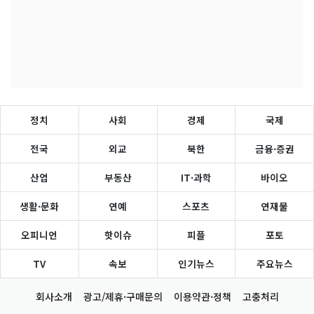
정치
사회
경제
국제
전국
외교
북한
금융·증권
산업
부동산
IT·과학
바이오
생활·문화
연예
스포츠
연재물
오피니언
핫이슈
피플
포토
TV
속보
인기뉴스
주요뉴스
회사소개
광고/제휴·구매문의
이용약관·정책
고충처리