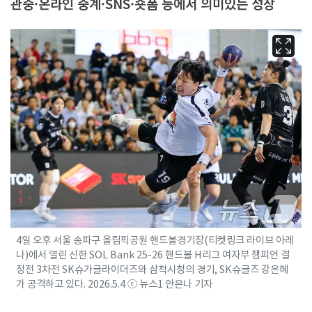
관중·온라인 중계·SNS·숏폼 등에서 의미있는 성장
4일 오후 서울 송파구 올림픽공원 핸드볼경기장(티켓링크 라이브 아레
나)에서 열린 신한 SOL Bank 25-26 핸드볼 H리그 여자부 챔피언 결
정전 3차전 SK슈가글라이더즈와 삼척시청의 경기, SK슈글즈 강은혜
가 공격하고 있다. 2026.5.4 ⓒ 뉴스1 안은나 기자