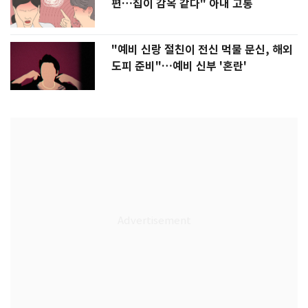
편…집이 감옥 같다" 아내 고통
"예비 신랑 절친이 전신 먹물 문신, 해외
도피 준비"…예비 신부 '혼란'