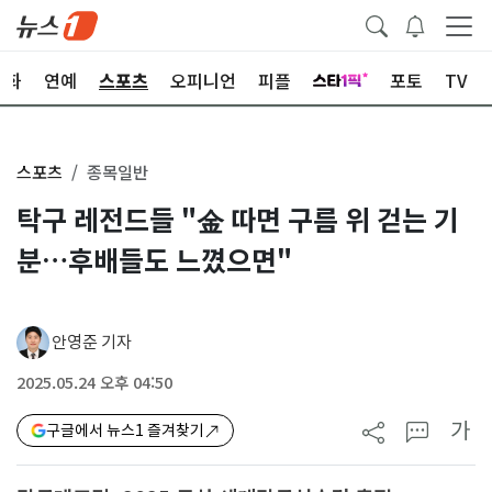
문화
연예
스포츠
오피니언
피플
포토
TV
스포츠
종목일반
탁구 레전드들 "金 따면 구름 위 걷는 기
분…후배들도 느꼈으면"
안영준 기자
2025.05.24 오후 04:50
가
구글에서 뉴스1 즐겨찾기