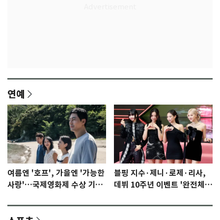
연예
여름엔 '호프', 가을엔 '가능한
블핑 지수·제니·로제·리사,
사랑'…국제영화제 수상 기대
데뷔 10주년 이벤트 '완전체'
감 [N이슈]
참석 확정…기대감 UP