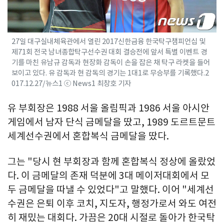
27일 대구실내체육관에서 열린 2017신한금융 한국탁구챔피언십 및
제71회 전국 남녀종합탁구선수권 대회 결승전에 앞서 특별 이벤트 경
기를 마친 유남규 감독과 현장화 감독이 손을 잡은 채 탁구 라켓을 들어
보이고 있다. 유 감독과 현 감독의 경기는 1대1로 무승부를 기록했다.2
017.12.27/뉴스1 ⓒ News1 최창호 기자
유 부회장은 1988 서울 올림픽과 1986 서울 아시안
게임에서 남자 단식 금메달을 땄고, 1989 도르트문트
세계선수권에서 혼합복식 금메달을 땄다.
그는 "당시 현 부회장과 함께 혼합복식 정상에 올랐었
다. 이 금메달의 존재 덕분에 3대 메이저대회에서 모
두 금메달을 따낼 수 있었다"고 말했다. 이어 "세계선
수권은 은퇴 이후 코치, 지도자, 행정가로서 와도 여전
히 재밌는 대회다. 가끔은 20대 시절로 돌아가 한국탁