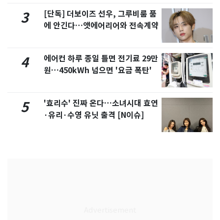
[단독] 더보이즈 선우, 그루비룸 품
3
에 안긴다…앳에어리어와 전속계약
에어컨 하루 종일 틀면 전기료 29만
4
원…450kWh 넘으면 '요금 폭탄'
'효리수' 진짜 온다…소녀시대 효연
5
·유리·수영 유닛 출격 [N이슈]