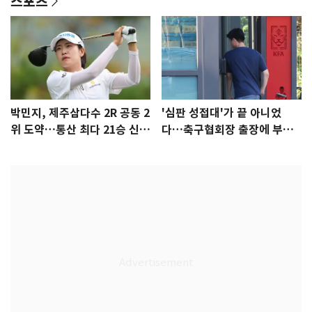
스포츠
박민지, 제주삼다수 2R 공동 2
'심판 성접대'가 끝 아니었
위 도약…통산 최다 21승 신기
다…축구협회장 출장에 부인
록 도전
3회 동반 '펑펑'