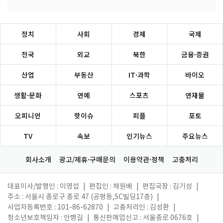
정치
사회
경제
국제
전국
외교
북한
금융·증권
산업
부동산
IT·과학
바이오
생활·문화
연예
스포츠
연재물
오피니언
핫이슈
피플
포토
TV
속보
인기뉴스
주요뉴스
회사소개
광고/제휴·구매문의
이용약관·정책
고충처리
대표이사/발행인 : 이영섭
|
편집인 : 채원배
|
편집국장 : 김기성
|
주소 : 서울시 종로구 종로 47 (공평동,SC빌딩17층)
|
사업자등록번호 : 101-86-62870
|
고충처리인 : 김성환
|
청소년보호책임자 : 안병길
|
통신판매업신고 : 서울종로 0676호
|