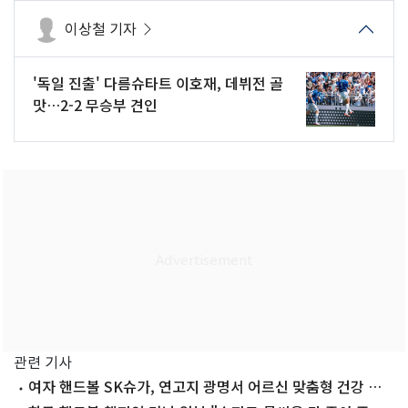
이상철 기자
'독일 진출' 다름슈타트 이호재, 데뷔전 골
맛…2-2 무승부 견인
관련 기사
여자 핸드볼 SK슈가, 연고지 광명서 어르신 맞춤형 건강 특