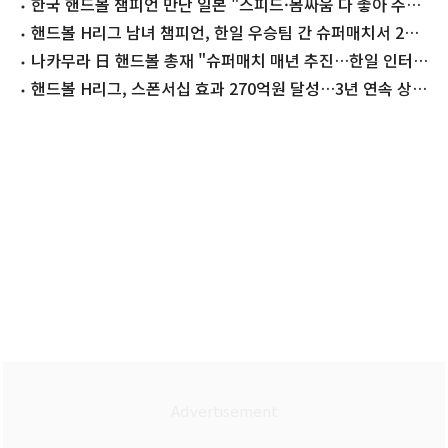
강
한국 핸드볼 챔피언 만난 일본 "스피드·몸싸움 다 좋아 주눅
들었다"
핸드볼 H리그 남녀 챔피언, 한일 우승팀 간 슈퍼매치서 2전
전승(종합)
나카무라 日 핸드볼 총재 "슈퍼매치 매년 추진…한일 인터리
그 구상"
핸드볼 H리그, 스폰서십 효과 270억원 달성…3년 연속 상승
세