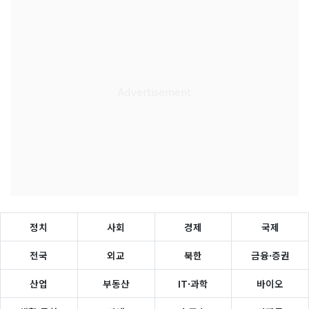
정치
사회
경제
국제
전국
외교
북한
금융·증권
산업
부동산
IT·과학
바이오