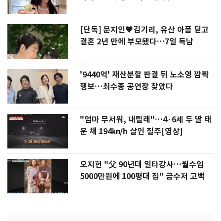
[단독] 문지인♥김기리, 유산 아픔 딛고
결혼 2년 만에 부모됐다…7일 득남
'9440억' 재산분할 판결 뒤 노소영 깜짝
행보…최수종 공연장 찾았다
"엄마 무서워, 내릴래"…4·6세 두 딸 태
운 채 194㎞/h 살인 질주[영상]
오지헌 "父 90년대 일타강사…월수입
5000만원에 100평대 집" 금수저 고백