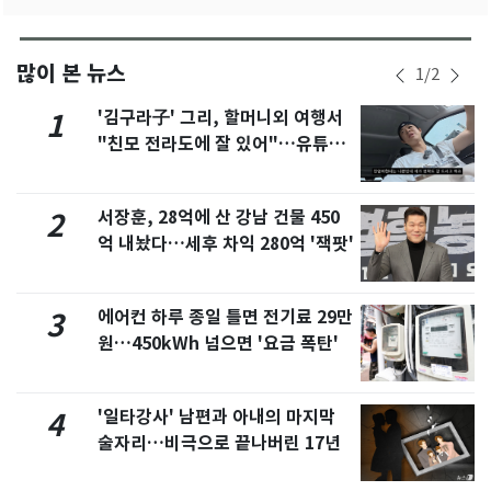
많이 본 뉴스
1
/
2
'김구라子' 그리, 할머니외 여행서
1
"친모 전라도에 잘 있어"…유튜브
서 언급
서장훈, 28억에 산 강남 건물 450
2
억 내놨다…세후 차익 280억 '잭팟'
에어컨 하루 종일 틀면 전기료 29만
3
원…450kWh 넘으면 '요금 폭탄'
'일타강사' 남편과 아내의 마지막
4
술자리…비극으로 끝나버린 17년