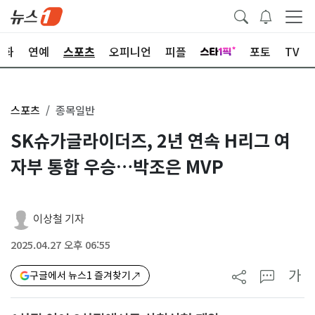
문화
연예
스포츠
오피니언
피플
포토
TV
스포츠
종목일반
SK슈가글라이더즈, 2년 연속 H리그 여
자부 통합 우승…박조은 MVP
이상철 기자
2025.04.27 오후 06:55
가
구글에서 뉴스1 즐겨찾기