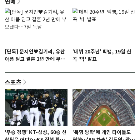
연예
[단독] 문지인♥김기리, 유산
'데뷔 20주년' 빅뱅, 19일 신
아픔 딛고 결혼 2년 만에 부모
곡 '빅' 발표
됐다…7일 득남
스포츠
'우승 경쟁' KT-삼성, 60승 선
'폭염 방학'에 개인 타이틀도
착팀은 어디?…KS 직행 확률
영향…'AG 차출' 김도영·곽빈