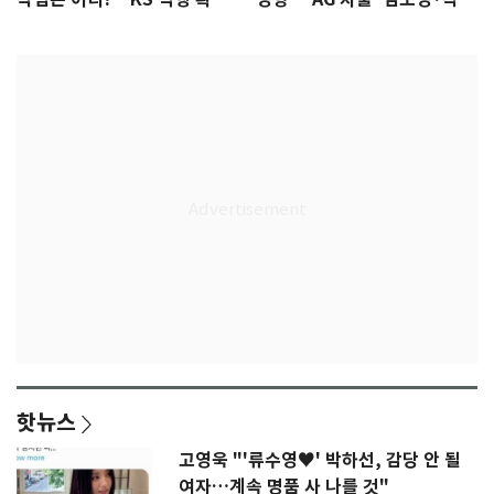
77.8%
울상
핫뉴스
고영욱 "'류수영♥' 박하선, 감당 안 될
여자…계속 명품 사 나를 것"