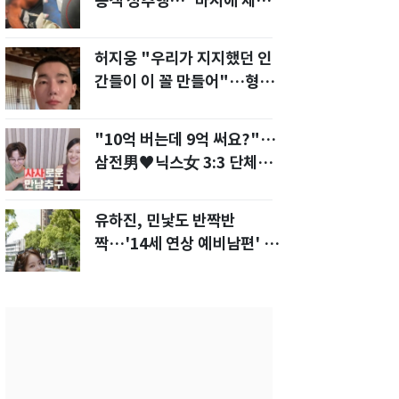
승객 성추행…"바지에 체액
까지 묻었다"
허지웅 "우리가 지지했던 인
간들이 이 꼴 만들어"…형소
법 개정안에 발끈
"10억 버는데 9억 써요?"…
삼전男♥닉스女 3:3 단체소
개팅 예능 화제
유하진, 민낯도 반짝반
짝…'14세 연상 예비남편' 강
균성이 반한 청순 미모