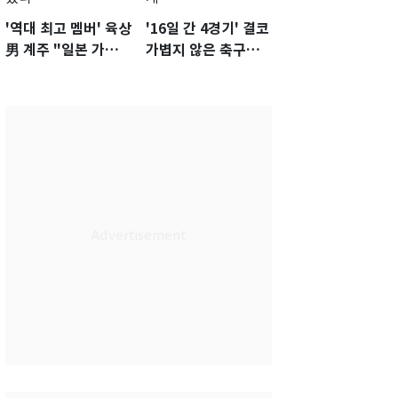
'역대 최고 멤버' 육상
'16일 간 4경기' 결코
男 계주 "일본 가뿐히
가볍지 않은 축구대
넘고 AG 金 따겠다"
표팀 '임시 감독' 무게