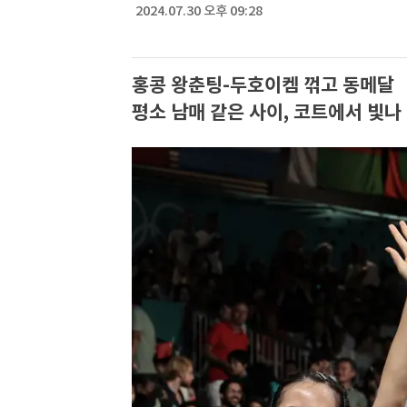
2024.07.30 오후 09:28
홍콩 왕춘팅-두호이켐 꺾고 동메달
평소 남매 같은 사이, 코트에서 빛나