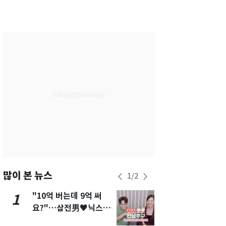
서울
31
℃
부산
27
℃
대구
28
℃
인천
29
℃
광주
27
℃
대전
27
℃
울산
26
℃
강릉
24
℃
제주
27
℃
많이 본 뉴스
1
/
2
"10억 버는데 9억 써
펄펄 끓는 서
1
6
요?"…삼전男♥닉스女
돌파하나…한
3:3 단체소개팅 예능 화
폭염[오늘날