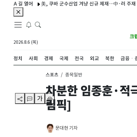
 열어
美, 쿠바 군수산업 겨냥 신규 제재…中·러 주재 무관도 포
크
2026.8.6 (목)
정치
사회
경제
국제
전국
외교
북한
금융ㆍ
스포츠
종목일반
차분한 임종훈·적극
가
림픽]
문대현 기자