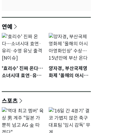
연예
'효리수' 진짜 온다…
양자경, 부산국제영
소녀시대 효연·유리·
화제 '올해의 아시아
수영 유닛 출격 [N이
영화인상' 수상…15
슈]
년만에 부산 온다
스포츠