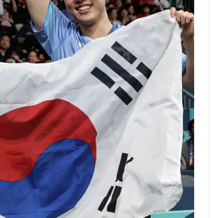
[단독]"이번 역은 신논
7
현, 토스역입니다"…서
울 지하철에 토스 이름
새겼다
SK하이닉스 또 프리마
8
켓 하한가…달랑 11주
에 시초가 소동
"캐리비안 베이 여자 탈
9
의실에 남자가 있어
요"…경찰 수사
전남광주통합특별시 정
10
무부시장 후보 백승주·
윤난실 지명