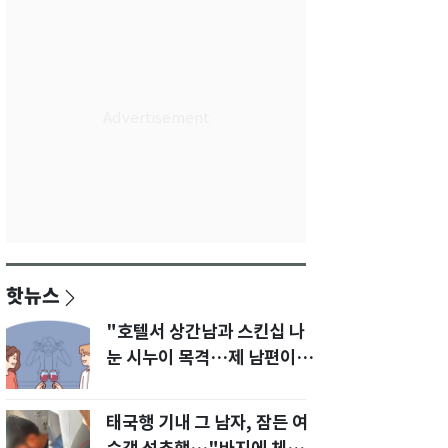
핫뉴스
"호텔서 상간남과 스킨십 나
눈 시누이 목격…제 남편이
입 다물라 하네요"
태국행 기내 그 남자, 잠든 여