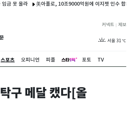
라
美아폴로, 10조9000억원에 이지젯 인수 합의…상장폐지 추진
커넥트
제보
|
제주
27
℃
문
서울
31
℃
부산
27
℃
스포츠
오피니언
피플
포토
TV
대구
28
℃
인천
29
℃
탁구 메달 캤다[올
광주
27
℃
대전
27
℃
울산
26
℃
강릉
24
℃
제주
27
℃