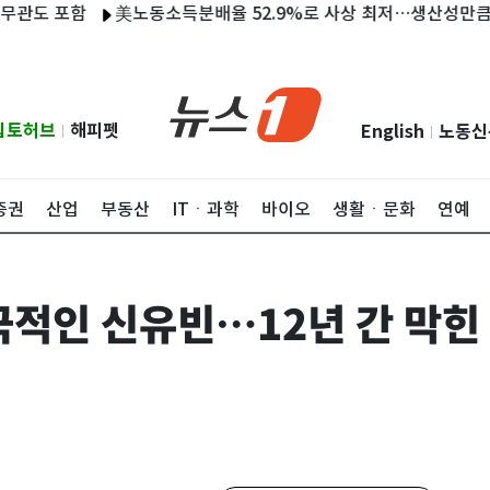
함
美노동소득분배율 52.9%로 사상 최저…생산성만큼 임금 못 올
립토허브
해피펫
English
노동신
|
|
증권
산업
부동산
ITㆍ과학
바이오
생활ㆍ문화
연예
적인 신유빈…12년 간 막힌 