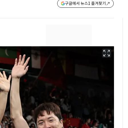
구글에서 뉴스1 즐겨찾기
펄펄 끓는 서울, 40도
6
돌파하나…한낮 39도
폭염[오늘날씨]