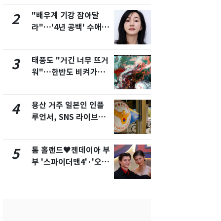
제
"배우계 기강 잡아달
[단독]"이번
2
7
라"…'4년 공백' 수애,
현, 토스역
SNS 오픈·프로필 공개
울 지하철에
화제
새겼다
태풍도 "거긴 너무 뜨거
SK하이닉스
3
8
워"…한반도 비켜가는
켓 하한가…
'돌핀'과 '찬홈'
에 시초가 
용산 거주 일본인 인플
"캐리비안 
4
9
루언서, SNS 라이브방
의실에 남자
송 도중 사망
요"…경찰 
톰 홀랜드♥젠데이아 부
전남광주통
5
10
부 '스파이더맨4'·'오디
무부시장 후
세이'로 극장 장악
윤난실 지명