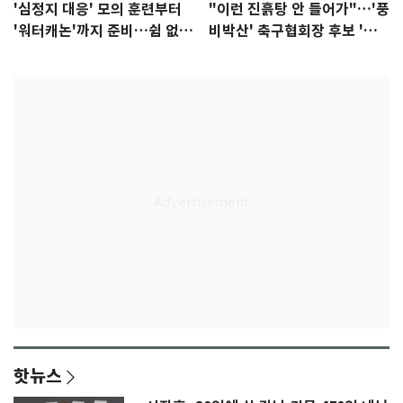
'심정지 대응' 모의 훈련부터
"이런 진흙탕 안 들어가"…'풍
'워터캐논'까지 준비…쉼 없는
비박산' 축구협회장 후보 '실
K리그
종'
핫뉴스