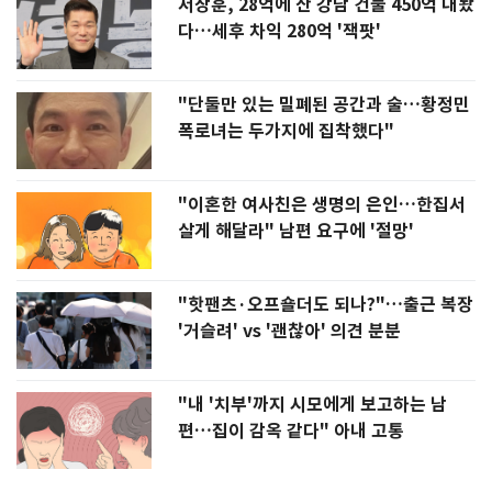
서장훈, 28억에 산 강남 건물 450억 내놨
다…세후 차익 280억 '잭팟'
"단둘만 있는 밀폐된 공간과 술…황정민
폭로녀는 두가지에 집착했다"
"이혼한 여사친은 생명의 은인…한집서
살게 해달라" 남편 요구에 '절망'
"핫팬츠·오프숄더도 되나?"…출근 복장
'거슬려' vs '괜찮아' 의견 분분
"내 '치부'까지 시모에게 보고하는 남
편…집이 감옥 같다" 아내 고통