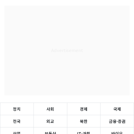
정치
사회
경제
국제
전국
외교
북한
금융·증권
산업
부동산
IT·과학
바이오