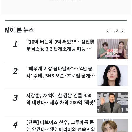
많이 본 뉴스
1
/
2
"10억 버는데 9억 써요?"…삼전男
1
♥닉스女 3:3 단체소개팅 예능 화
제
"배우계 기강 잡아달라"…'4년 공
2
백' 수애, SNS 오픈·프로필 공개
화제
서장훈, 28억에 산 강남 건물 450
3
억 내놨다…세후 차익 280억 '잭팟'
[단독] 더보이즈 선우, 그루비룸 품
4
에 안긴다…앳에어리어와 전속계약