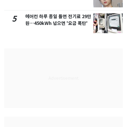
에어컨 하루 종일 틀면 전기료 29만
5
원…450kWh 넘으면 '요금 폭탄'