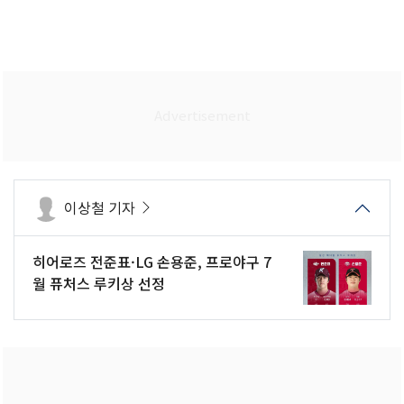
이상철 기자
히어로즈 전준표·LG 손용준, 프로야구 7
월 퓨처스 루키상 선정