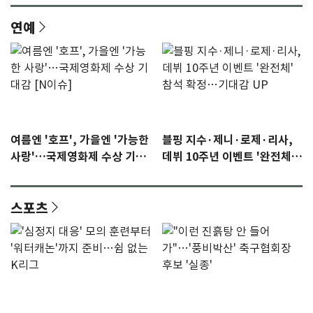
연예
여름엔 '호프', 가을엔 '가능한
블핑 지수·제니·로제·리사,
사랑'…국제영화제 수상 기대
데뷔 10주년 이벤트 '완전체'
감 [N이슈]
참석 확정…기대감 UP
스포츠