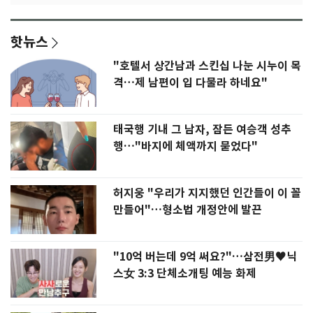
핫뉴스
"호텔서 상간남과 스킨십 나눈 시누이 목
격…제 남편이 입 다물라 하네요"
태국행 기내 그 남자, 잠든 여승객 성추
행…"바지에 체액까지 묻었다"
허지웅 "우리가 지지했던 인간들이 이 꼴
만들어"…형소법 개정안에 발끈
"10억 버는데 9억 써요?"…삼전男♥닉
스女 3:3 단체소개팅 예능 화제