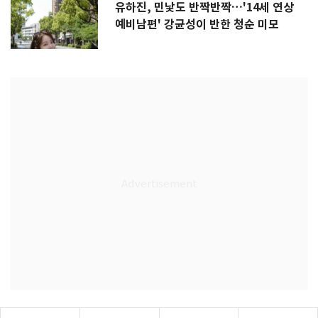
유하진, 민낯도 반짝반짝…'14세 연상
예비남편' 강균성이 반한 청순 미모