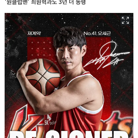
'원클럽맨' 최원혁과도 3년 더 동행