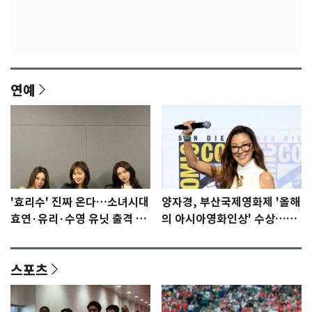
연예
'효리수' 진짜 온다…소녀시대
양자경, 부산국제영화제 '올해
효연·유리·수영 유닛 출격 [N
의 아시아영화인상' 수상…15
이슈]
년만에 부산 온다
스포츠