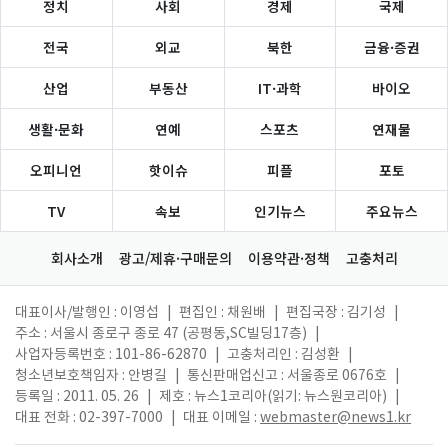
정치
사회
경제
국제
전국
외교
북한
금융·증권
산업
부동산
IT·과학
바이오
생활·문화
연예
스포츠
연재물
오피니언
핫이슈
피플
포토
TV
속보
인기뉴스
주요뉴스
회사소개
광고/제휴·구매문의
이용약관·정책
고충처리
대표이사/발행인 : 이영섭
|
편집인 : 채원배
|
편집국장 : 김기성
|
주소 : 서울시 종로구 종로 47 (공평동,SC빌딩17층)
|
사업자등록번호 : 101-86-62870
|
고충처리인 : 김성환
|
청소년보호책임자 : 안병길
|
통신판매업신고 : 서울종로 0676호
|
등록일 : 2011. 05. 26
|
제호 : 뉴스1코리아(읽기: 뉴스원코리아)
|
대표 전화 : 02-397-7000
|
대표 이메일 :
webmaster@news1.kr