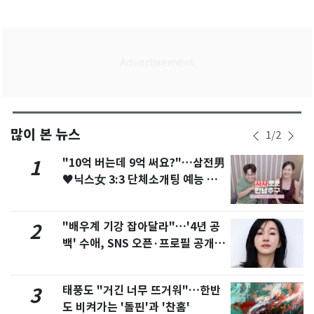
많이 본 뉴스
1
/
2
"10억 버는데 9억 써요?"…삼전男
1
♥닉스女 3:3 단체소개팅 예능 화
제
"배우계 기강 잡아달라"…'4년 공
2
백' 수애, SNS 오픈·프로필 공개
화제
태풍도 "거긴 너무 뜨거워"…한반
3
도 비켜가는 '돌핀'과 '찬홈'