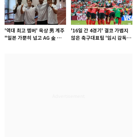
'역대 최고 멤버' 육상 男 계주
'16일 간 4경기' 결코 가볍지
"일본 가뿐히 넘고 AG 金 따겠
않은 축구대표팀 '임시 감독'
다"
무게