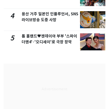
용산 거주 일본인 인플루언서, SNS
4
라이브방송 도중 사망
톰 홀랜드♥젠데이아 부부 '스파이
5
더맨4'·'오디세이'로 극장 장악