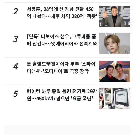
서장훈, 28억에 산 강남 건물 450
2
억 내놨다…세후 차익 280억 '잭팟'
[단독] 더보이즈 선우, 그루비룸 품
3
에 안긴다…앳에어리어와 전속계약
톰 홀랜드♥젠데이아 부부 '스파이
4
더맨4'·'오디세이'로 극장 장악
에어컨 하루 종일 틀면 전기료 29만
5
원…450kWh 넘으면 '요금 폭탄'