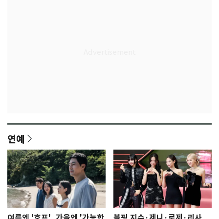
연예
여름엔 '호프', 가을엔 '가능한
블핑 지수·제니·로제·리사,