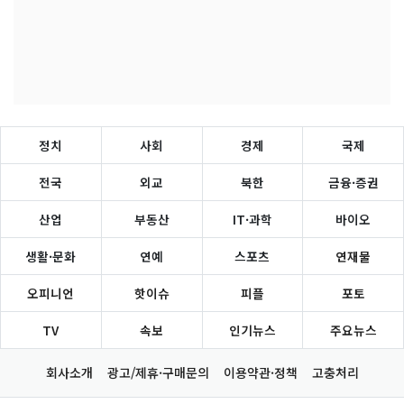
정치
사회
경제
국제
전국
외교
북한
금융·증권
산업
부동산
IT·과학
바이오
생활·문화
연예
스포츠
연재물
오피니언
핫이슈
피플
포토
TV
속보
인기뉴스
주요뉴스
회사소개
광고/제휴·구매문의
이용약관·정책
고충처리