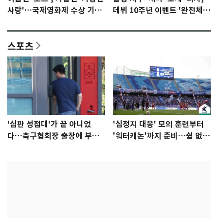
사랑'…국제영화제 수상 기대
데뷔 10주년 이벤트 '완전체'
감 [N이슈]
참석 확정…기대감 UP
스포츠
'심판 성접대'가 끝 아니었
'심정지 대응' 모의 훈련부터
다…축구협회장 출장에 부인
'워터캐논'까지 준비…쉼 없는
3회 동반 '펑펑'
K리그