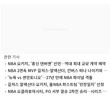
관련 기사
NBA 요키치, '종신 덴버맨' 선언…역대 최대 규모 계약 예약
NBA 2연속 MVP 길저스-알렉산더, 컨버스 떠나 나이키와 계
약
'뉴욕 vs 샌안토니오'…27년 만에 NBA 파이널 격돌
길저스 알렉산더·요키치, 올NBA 퍼스트팀 '만장일치' 선정
NBA 오클라호마시티, PO 서부 결승 2차전 승리…시리즈 '1
승1패'