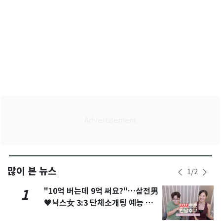
많이 본 뉴스
1
/
2
"10억 버는데 9억 써요?"…삼전男
1
♥닉스女 3:3 단체소개팅 예능 화
제