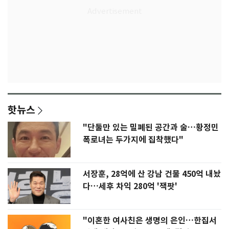
핫뉴스
"단둘만 있는 밀폐된 공간과 술…황정민
폭로녀는 두가지에 집착했다"
서장훈, 28억에 산 강남 건물 450억 내놨
다…세후 차익 280억 '잭팟'
"이혼한 여사친은 생명의 은인…한집서