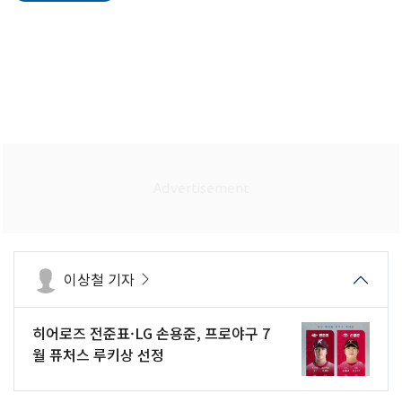
이상철 기자
히어로즈 전준표·LG 손용준, 프로야구 7
월 퓨처스 루키상 선정