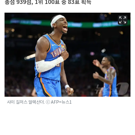
총점 939점, 1위 100표 중 83표 획득
샤이 길저스 알렉산더. ⓒ AFP=뉴스1