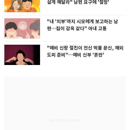
살게 해달라" 남편 요구에 '절망'
"내 '치부'까지 시모에게 보고하는 남
편…집이 감옥 같다" 아내 고통
"예비 신랑 절친이 전신 먹물 문신, 해외
도피 준비"…예비 신부 '혼란'