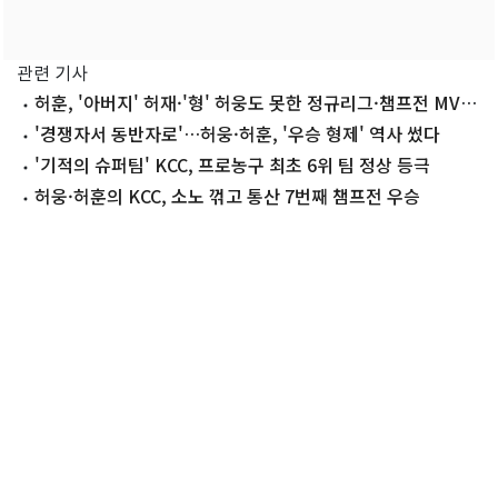
관련 기사
허훈, '아버지' 허재·'형' 허웅도 못한 정규리그·챔프전 MVP
석권
'경쟁자서 동반자로'…허웅·허훈, '우승 형제' 역사 썼다
'기적의 슈퍼팀' KCC, 프로농구 최초 6위 팀 정상 등극
허웅·허훈의 KCC, 소노 꺾고 통산 7번째 챔프전 우승