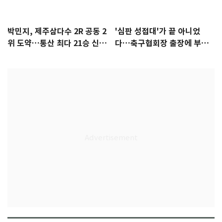
박민지, 제주삼다수 2R 공동 2
'심판 성접대'가 끝 아니었
위 도약…통산 최다 21승 신기
다…축구협회장 출장에 부인
록 도전
3회 동반 '펑펑'