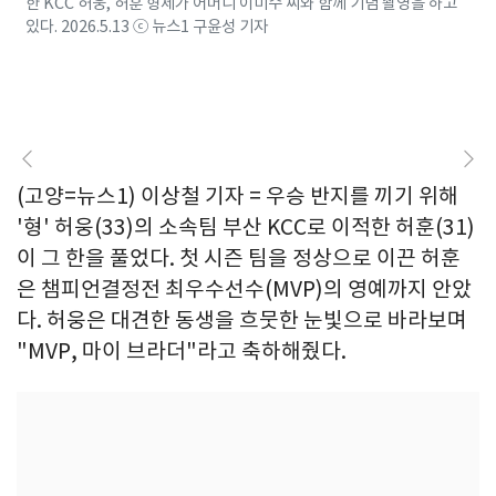
한 KCC 허웅, 허훈 형제가 어머니 이미수 씨와 함께 기념 촬영을 하고
있다. 2026.5.13 ⓒ 뉴스1 구윤성 기자
(고양=뉴스1) 이상철 기자 = 우승 반지를 끼기 위해
'형' 허웅(33)의 소속팀 부산 KCC로 이적한 허훈(31)
이 그 한을 풀었다. 첫 시즌 팀을 정상으로 이끈 허훈
은 챔피언결정전 최우수선수(MVP)의 영예까지 안았
다. 허웅은 대견한 동생을 흐뭇한 눈빛으로 바라보며
"MVP, 마이 브라더"라고 축하해줬다.