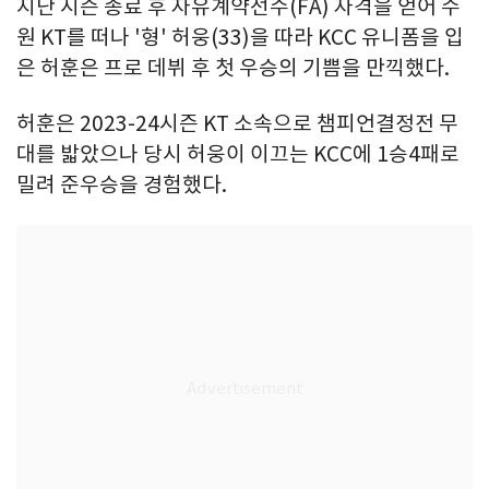
지난 시즌 종료 후 자유계약선수(FA) 자격을 얻어 수
원 KT를 떠나 '형' 허웅(33)을 따라 KCC 유니폼을 입
은 허훈은 프로 데뷔 후 첫 우승의 기쁨을 만끽했다.
허훈은 2023-24시즌 KT 소속으로 챔피언결정전 무
대를 밟았으나 당시 허웅이 이끄는 KCC에 1승4패로
밀려 준우승을 경험했다.