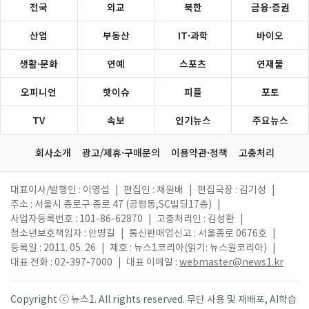
전국
외교
북한
금융·증권
산업
부동산
IT·과학
바이오
생활·문화
연예
스포츠
연재물
오피니언
핫이슈
피플
포토
TV
속보
인기뉴스
주요뉴스
회사소개
광고/제휴·구매문의
이용약관·정책
고충처리
대표이사/발행인 : 이영섭
|
편집인 : 채원배
|
편집국장 : 김기성
|
주소 : 서울시 종로구 종로 47 (공평동,SC빌딩17층)
|
사업자등록번호 : 101-86-62870
|
고충처리인 : 김성환
|
청소년보호책임자 : 안병길
|
통신판매업신고 : 서울종로 0676호
|
등록일 : 2011. 05. 26
|
제호 : 뉴스1코리아(읽기: 뉴스원코리아)
|
대표 전화 : 02-397-7000
|
대표 이메일 :
webmaster@news1.kr
Copyright ⓒ 뉴스1. All rights reserved. 무단 사용 및 재배포, AI학습