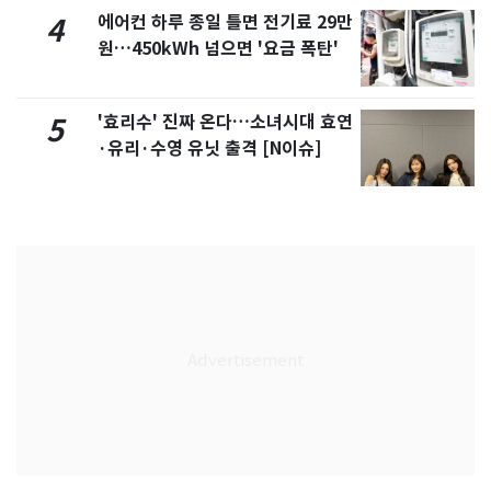
에어컨 하루 종일 틀면 전기료 29만
4
원…450kWh 넘으면 '요금 폭탄'
'효리수' 진짜 온다…소녀시대 효연
5
·유리·수영 유닛 출격 [N이슈]