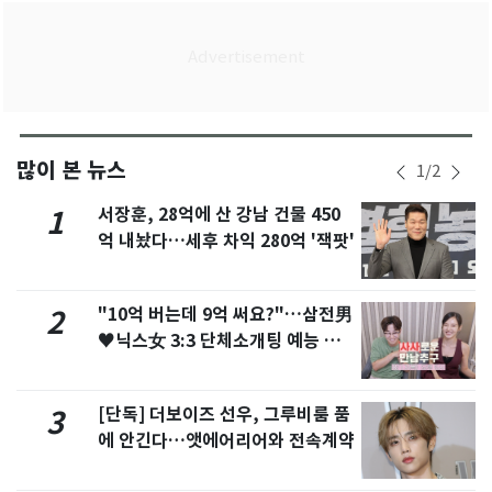
많이 본 뉴스
1
/
2
서장훈, 28억에 산 강남 건물 450
1
억 내놨다…세후 차익 280억 '잭팟'
"10억 버는데 9억 써요?"…삼전男
2
♥닉스女 3:3 단체소개팅 예능 화
제
[단독] 더보이즈 선우, 그루비룸 품
3
에 안긴다…앳에어리어와 전속계약