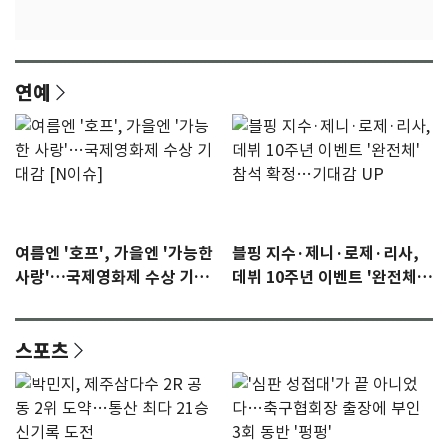
연예
여름엔 '호프', 가을엔 '가능한
블핑 지수·제니·로제·리사,
사랑'…국제영화제 수상 기대
데뷔 10주년 이벤트 '완전체'
감 [N이슈]
참석 확정…기대감 UP
스포츠