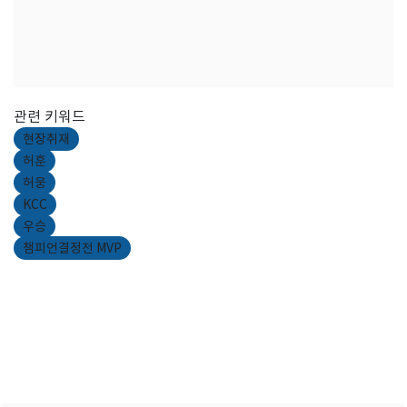
관련 키워드
현장취재
허훈
허웅
KCC
우승
챔피언결정전 MVP