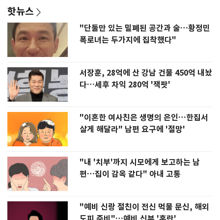
핫뉴스
"단둘만 있는 밀폐된 공간과 술…황정민
폭로녀는 두가지에 집착했다"
서장훈, 28억에 산 강남 건물 450억 내놨
다…세후 차익 280억 '잭팟'
"이혼한 여사친은 생명의 은인…한집서
살게 해달라" 남편 요구에 '절망'
"내 '치부'까지 시모에게 보고하는 남
편…집이 감옥 같다" 아내 고통
"예비 신랑 절친이 전신 먹물 문신, 해외
도피 준비"…예비 신부 '혼란'