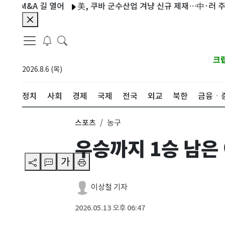
 길 열어
美, 쿠바 군수산업 겨냥 신규 제재…中·러 주재 무관도
크
2026.8.6 (목)
정치
사회
경제
국제
전국
외교
북한
금융ㆍ
스포츠
농구
우승까지 1승 남은 
가
이상철 기자
2026.05.13 오후 06:47