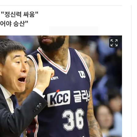
…"정신력 싸움"
뛰어야 승산"
펄펄 끓는 서울, 40도
6
돌파하나…한낮 39도
폭염[오늘날씨]
[단독]"이번 역은 신논
7