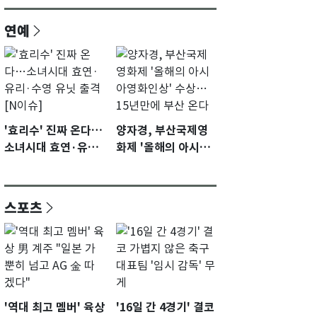
연예
'효리수' 진짜 온다…
양자경, 부산국제영
소녀시대 효연·유리·
화제 '올해의 아시아
수영 유닛 출격 [N이
영화인상' 수상…15
슈]
년만에 부산 온다
스포츠
'역대 최고 멤버' 육상
'16일 간 4경기' 결코