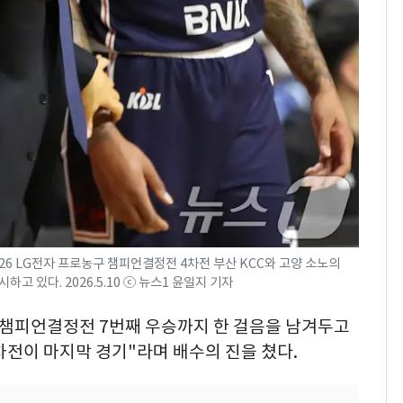
현, 토스역입니다"…서
울 지하철에 토스 이름
새겼다
SK하이닉스 또 프리마
8
켓 하한가…달랑 11주
에 시초가 소동
"캐리비안 베이 여자 탈
9
의실에 남자가 있어
요"…경찰 수사
전남광주통합특별시 정
10
무부시장 후보 백승주·
026 LG전자 프로농구 챔피언결정전 4차전 부산 KCC와 고양 소노의
윤난실 지명
고 있다. 2026.5.10 ⓒ 뉴스1 윤일지 기자
구 챔피언결정전 7번째 우승까지 한 걸음을 남겨두고
차전이 마지막 경기"라며 배수의 진을 쳤다.