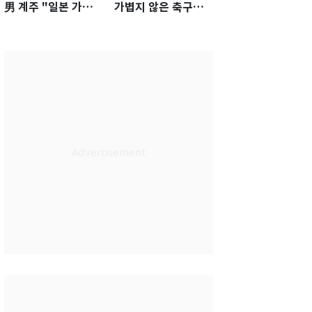
男 계주 "일본 가뿐히
가볍지 않은 축구대
넘고 AG 金 따겠다"
표팀 '임시 감독' 무게