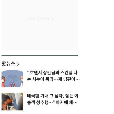
핫뉴스
"호텔서 상간남과 스킨십 나
눈 시누이 목격…제 남편이
입 다물라 하네요"
태국행 기내 그 남자, 잠든 여
승객 성추행…"바지에 체액
까지 묻었다"