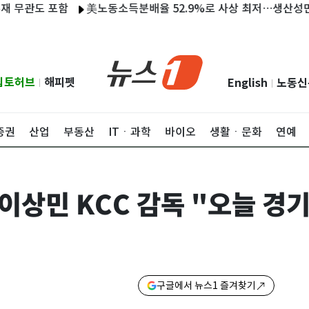
 포함
美노동소득분배율 52.9%로 사상 최저…생산성만큼 임금 못
립토허브
해피펫
English
노동신
|
|
증권
산업
부동산
ITㆍ과학
바이오
생활ㆍ문화
연예
이상민 KCC 감독 "오늘 경
구글에서 뉴스1 즐겨찾기