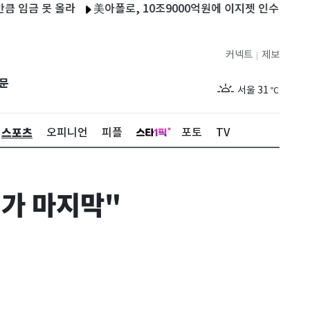
 올라
美아폴로, 10조9000억원에 이지젯 인수 합의…상장폐지 
커넥트
제보
|
제주
27
℃
문
서울
31
℃
부산
27
℃
스포츠
오피니언
피플
포토
TV
대구
28
℃
인천
29
℃
기가 마지막"
광주
27
℃
대전
27
℃
울산
26
℃
강릉
24
℃
제주
27
℃