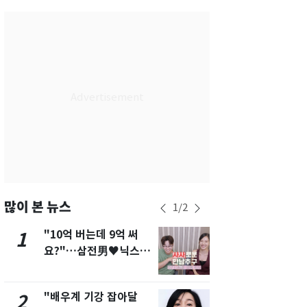
서울
31
℃
부산
27
℃
대구
28
℃
인천
29
℃
광주
27
℃
대전
27
℃
울산
26
℃
강릉
24
℃
많이 본 뉴스
1
/
2
제주
27
℃
"10억 버는데 9억 써
펄펄 끓는 서
1
6
요?"…삼전男♥닉스女
돌파하나…한
3:3 단체소개팅 예능 화
폭염[오늘날
제
"배우계 기강 잡아달
[단독]"이번
2
7