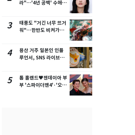
라"…'4년 공백' 수애,
현, 토스역
SNS 오픈·프로필 공개
울 지하철에
화제
새겼다
태풍도 "거긴 너무 뜨거
SK하이닉스
3
8
워"…한반도 비켜가는
켓 하한가…
'돌핀'과 '찬홈'
에 시초가 
용산 거주 일본인 인플
"캐리비안 
4
9
루언서, SNS 라이브방
의실에 남자
송 도중 사망
요"…경찰 
톰 홀랜드♥젠데이아 부
전남광주통
5
10
부 '스파이더맨4'·'오디
무부시장 후
세이'로 극장 장악
윤난실 지명