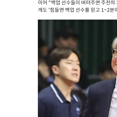
이어 "백업 선수들이 버텨주면 주전의 
게도 '힘들면 백업 선수를 믿고 1~2