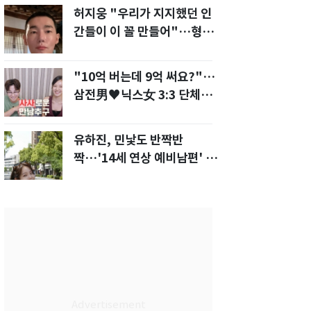
허지웅 "우리가 지지했던 인
간들이 이 꼴 만들어"…형소
법 개정안에 발끈
"10억 버는데 9억 써요?"…
삼전男♥닉스女 3:3 단체소
개팅 예능 화제
유하진, 민낯도 반짝반
짝…'14세 연상 예비남편' 강
균성이 반한 청순 미모