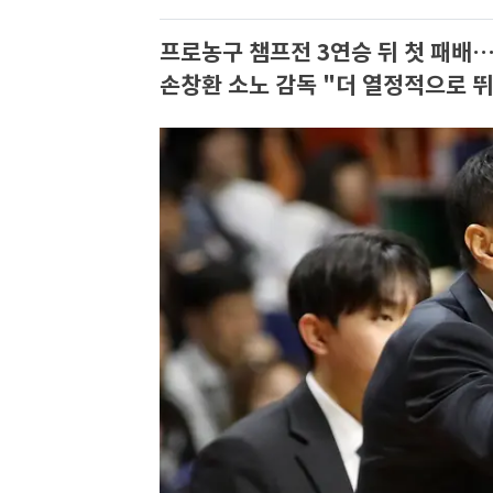
프로농구 챔프전 3연승 뒤 첫 패배
손창환 소노 감독 "더 열정적으로 