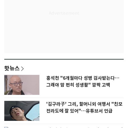
핫뉴스
홍석천 "6개월마다 성병 검사받는다…
그래야 맘 편히 성생활" 깜짝 고백
'김구라子' 그리, 할머니외 여행서 "친모
전라도에 잘 있어"…유튜브서 언급