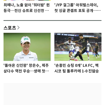
최예나, 노출 없이 '워터밤' 퀸
'JYP 걸그룹' 아워벌스데이,
등극…전신 슈트로 신선한 충
첫 싱글 콘셉트 포토 공개…청
격 [N샷]
량·키치
스포츠
'돌아온 신인왕' 장은수, 제주
'손흥민 슈팅 0개' LA FC, 멕
삼다수 역전 우승…생애 첫승
시코 팀 톨루카에 1-0 진땀승
감격