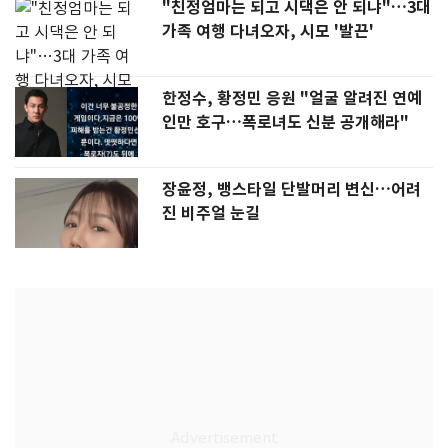
"친정엄마는 되고 시댁은 안 되냐"…3대
가족 여행 다녀오자, 시모 '발끈'
한정수, 황정민 응원 "얼굴 알려진 연예
인만 호구…폭로녀도 신분 공개해라"
장윤정, 뱅스타일 단발머리 변신…어려
진 비주얼 눈길