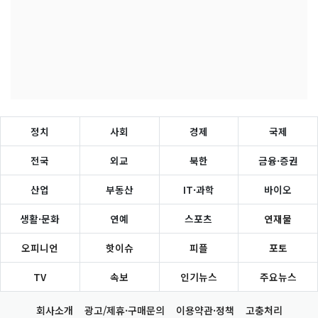
정치
사회
경제
국제
전국
외교
북한
금융·증권
산업
부동산
IT·과학
바이오
생활·문화
연예
스포츠
연재물
오피니언
핫이슈
피플
포토
TV
속보
인기뉴스
주요뉴스
회사소개
광고/제휴·구매문의
이용약관·정책
고충처리