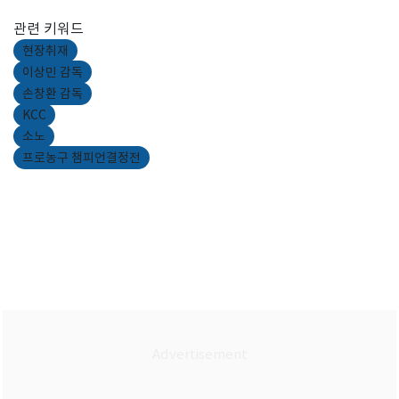
관련 키워드
현장취재
이상민 감독
손창환 감독
KCC
소노
프로농구 챔피언결정전