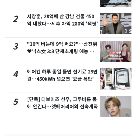
서 언급
서장훈, 28억에 산 강남 건물 450
2
억 내놨다…세후 차익 280억 '잭팟'
"10억 버는데 9억 써요?"…삼전男
3
♥닉스女 3:3 단체소개팅 예능 화
제
에어컨 하루 종일 틀면 전기료 29만
4
원…450kWh 넘으면 '요금 폭탄'
[단독] 더보이즈 선우, 그루비룸 품
5
에 안긴다…앳에어리어와 전속계약