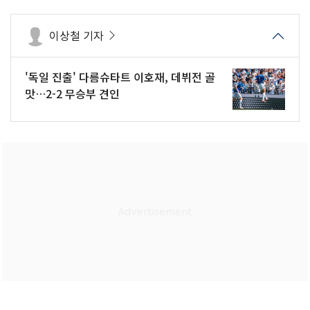
이상철 기자
'독일 진출' 다름슈타트 이호재, 데뷔전 골
맛…2-2 무승부 견인