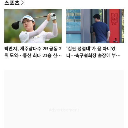
스포츠
박민지, 제주삼다수 2R 공동 2
'심판 성접대'가 끝 아니었
위 도약…통산 최다 21승 신기
다…축구협회장 출장에 부인
록 도전
3회 동반 '펑펑'