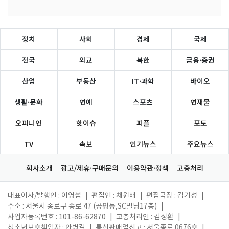
정치
사회
경제
국제
전국
외교
북한
금융·증권
산업
부동산
IT·과학
바이오
생활·문화
연예
스포츠
연재물
오피니언
핫이슈
피플
포토
TV
속보
인기뉴스
주요뉴스
회사소개
광고/제휴·구매문의
이용약관·정책
고충처리
대표이사/발행인 : 이영섭
|
편집인 : 채원배
|
편집국장 : 김기성
|
주소 : 서울시 종로구 종로 47 (공평동,SC빌딩17층)
|
사업자등록번호 : 101-86-62870
|
고충처리인 : 김성환
|
청소년보호책임자 : 안병길
|
통신판매업신고 : 서울종로 0676호
|