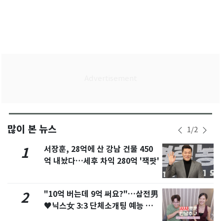
많이 본 뉴스
1
/
2
서장훈, 28억에 산 강남 건물 450
1
억 내놨다…세후 차익 280억 '잭팟'
"10억 버는데 9억 써요?"…삼전男
2
♥닉스女 3:3 단체소개팅 예능 화
제