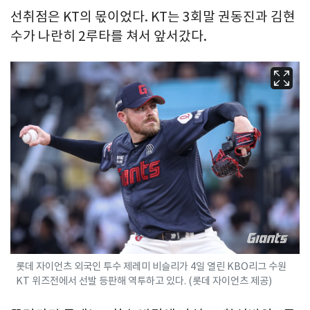
선취점은 KT의 몫이었다. KT는 3회말 권동진과 김현
수가 나란히 2루타를 쳐서 앞서갔다.
롯데 자이언츠 외국인 투수 제레미 비슬리가 4일 열린 KBO리그 수원
KT 위즈전에서 선발 등판해 역투하고 있다. (롯데 자이언츠 제공)