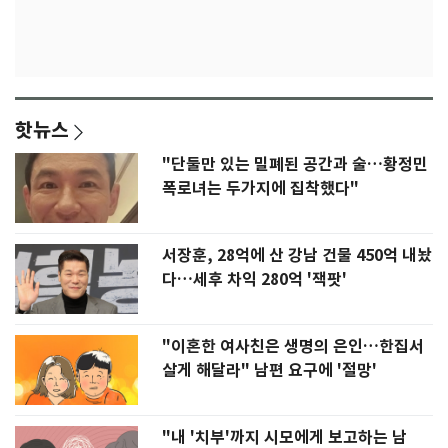
핫뉴스
"단둘만 있는 밀폐된 공간과 술…황정민
폭로녀는 두가지에 집착했다"
서장훈, 28억에 산 강남 건물 450억 내놨
다…세후 차익 280억 '잭팟'
"이혼한 여사친은 생명의 은인…한집서
살게 해달라" 남편 요구에 '절망'
"내 '치부'까지 시모에게 보고하는 남