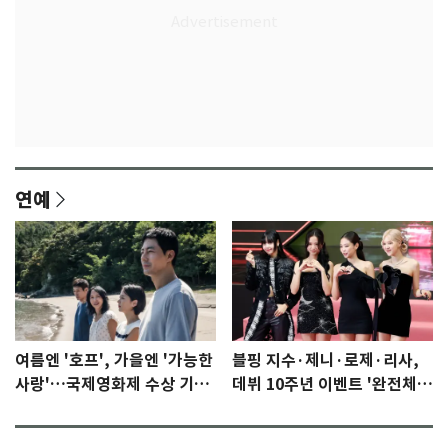
연예
여름엔 '호프', 가을엔 '가능한
블핑 지수·제니·로제·리사,
사랑'…국제영화제 수상 기대
데뷔 10주년 이벤트 '완전체'
감 [N이슈]
참석 확정…기대감 UP