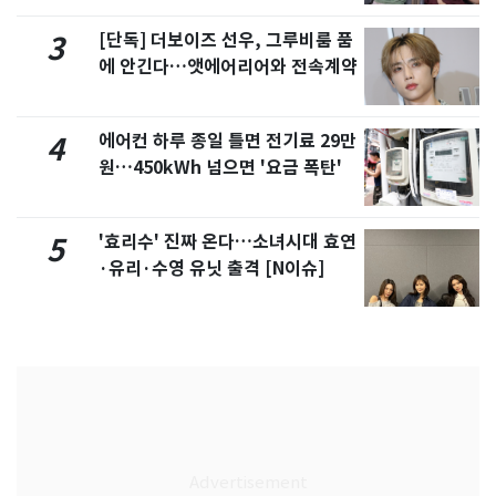
[단독] 더보이즈 선우, 그루비룸 품
3
에 안긴다…앳에어리어와 전속계약
에어컨 하루 종일 틀면 전기료 29만
4
원…450kWh 넘으면 '요금 폭탄'
'효리수' 진짜 온다…소녀시대 효연
5
·유리·수영 유닛 출격 [N이슈]