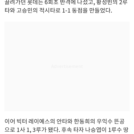
끌려가던 롯데는 6회초 반격에 나섰고, 황성빈의 2루
타와 고승민의 적시타로 1-1 동점을 만들었다.
이어 빅터 레이예스의 안타와 한동희의 우익수 뜬공
으로 1사 1, 3루가 됐다. 후속 타자 나승엽이 1루수 땅