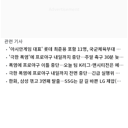
관련 기사
'아시안게임 대표' 롯데 최준용 포함 11명, 국군체육부대 합
격
'극한 폭염'에 프로야구 내일까지 중단…주말 축구 30분 늦춰
(종합)
폭염에 프로야구 이틀 중단…오늘 팀 K리그-맨시티전은 예정
대로
극한 폭염에 프로야구 내일까지 전면 중단…긴급 실행위 개
최
한화, 삼성 꺾고 3연패 탈출…SSG는 갈 길 바쁜 LG 제압(종
합)