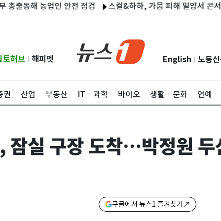
해 농업인 안전 점검
스컬&하하, 가뭄 피해 밀양서 콘서트 "죄송…
립토허브
해피펫
English
노동신
|
|
증권
산업
부동산
ITㆍ과학
바이오
생활ㆍ문화
연예
황, 잠실 구장 도착…박정원 두
구글에서 뉴스1 즐겨찾기