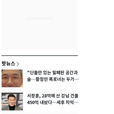
핫뉴스
"단둘만 있는 밀폐된 공간과
술…황정민 폭로녀는 두가지
에 집착했다"
서장훈, 28억에 산 강남 건물
450억 내놨다…세후 차익
280억 '잭팟'