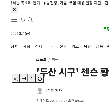
하늘 목소리 연기
농진청, 가뭄·폭염 대응 현장 지원…간부 총출동
크
2026.8.7 (금)
정치
사회
경제
국제
전국
외교
북한
금융ㆍ
스포츠
야구
'두산 시구' 젠슨 
가
서장원 기자
업데이트 2026.06.07 오후 04:32