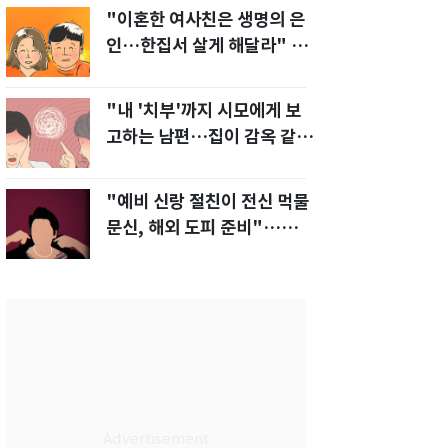
"이혼한 여사친은 생명의 은
인…한집서 살게 해달라" 남
편 요구에 '절망'
"내 '치부'까지 시모에게 보
고하는 남편…집이 감옥 같
다" 아내 고통
"예비 신랑 절친이 전신 먹물
문신, 해외 도피 준비"…예비
신부 '혼란'