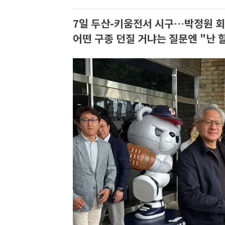
7일 두산-키움전서 시구…박정원 회
어떤 구종 던질 거냐는 질문엔 "난 할