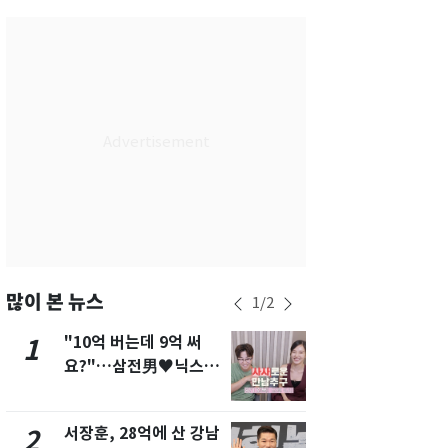
서울
34
℃
부산
31
℃
대구
34
℃
인천
34
℃
광주
35
℃
대전
35
℃
울산
31
℃
강릉
29
℃
많이 본 뉴스
1
/
2
제주
30
℃
"10억 버는데 9억 써
13호 태풍 '
1
6
요?"…삼전男♥닉스女
키나와·가고
3:3 단체소개팅 예능 화
근…26만명
제
서장훈, 28억에 산 강남
"캐리비안 
2
7