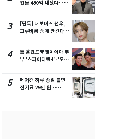
건물 450억 내놨다…세
의실에 남자
후 차익 280억 '잭팟'
요"…경찰 
[단독] 더보이즈 선우,
전남광주 화
3
8
그루비룸 품에 안긴다…
교통사고로 
앳에어리어와 전속계약
지…6명 부
톰 홀랜드♥젠데이아 부
축구협회, 
4
9
부 '스파이더맨4'·'오디
들 10여명 대
세이'로 극장 장악
대' 의혹…
픽 예선 등
에어컨 하루 종일 틀면
美 상원 클
5
10
전기료 29만 원…
리 난항…민
450kWh 넘으면 '요금
·AML 보완
폭탄'