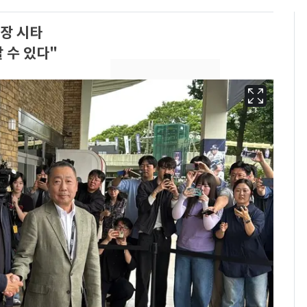
장 시타
 수 있다"
13호 태풍 '돌핀' 日오
6
키나와·가고시마현 접
근…26만명 대피령
"캐리비안 베이 여자 탈
7