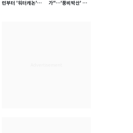
련부터 '워터캐논'까
가"…'풍비박산' 축
지 준비…쉼 없는 K
구협회장 후보 '실종'
리그