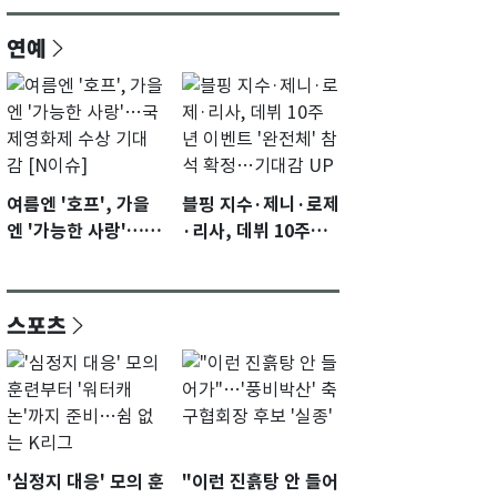
연예
여름엔 '호프', 가을
블핑 지수·제니·로제
엔 '가능한 사랑'…국
·리사, 데뷔 10주년
제영화제 수상 기대
이벤트 '완전체' 참석
감 [N이슈]
확정…기대감 UP
스포츠
'심정지 대응' 모의 훈
"이런 진흙탕 안 들어