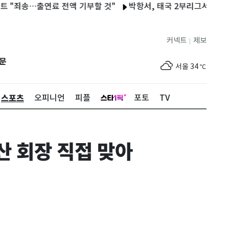
출연료 전액 기부할 것"
박항서, 태국 2부리그서 새 도전 "원팀 
커넥트
제보
|
제주
30
℃
문
서울
34
℃
부산
31
℃
스포츠
오피니언
피플
포토
TV
대구
34
℃
인천
34
℃
산 회장 직접 맞아
광주
35
℃
대전
35
℃
울산
31
℃
강릉
29
℃
제주
30
℃