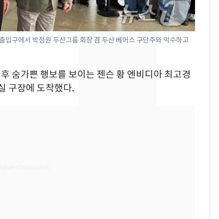
의실에 남자가 있어
요"…경찰 수사
전남광주 화정역 인근서
8
장 출입구에서 박정원 두산그룹 회장 겸 두산 베어스 구단주와 악수하고
교통사고로 40대 심정
지…6명 부상
착 후 숨가쁜 행보를 보이는 젠슨 황 엔비디아 최고경
축구협회, 외국인 심판
9
잠실 구장에 도착했다.
들 10여명 대상 '성 접
대' 의혹…월드컵·올림
픽 예선 등
美 상원 클래리티법 처
10
리 난항…민주당 "윤리
·AML 보완 우선"