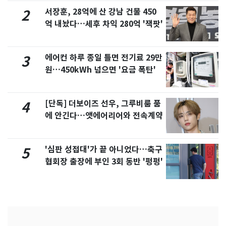
서장훈, 28억에 산 강남 건물 450
2
억 내놨다…세후 차익 280억 '잭팟'
에어컨 하루 종일 틀면 전기료 29만
3
원…450kWh 넘으면 '요금 폭탄'
[단독] 더보이즈 선우, 그루비룸 품
4
에 안긴다…앳에어리어와 전속계약
'심판 성접대'가 끝 아니었다…축구
5
협회장 출장에 부인 3회 동반 '펑펑'