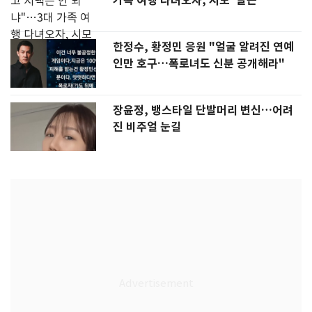
가족 여행 다녀오자, 시모 '발끈'
한정수, 황정민 응원 "얼굴 알려진 연예
인만 호구…폭로녀도 신분 공개해라"
장윤정, 뱅스타일 단발머리 변신…어려
진 비주얼 눈길