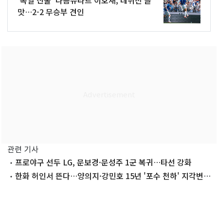
맛…2-2 무승부 견인
관련 기사
프로야구 선두 LG, 문보경·문성주 1군 복귀…타선 강화
한화 허인서 뜬다…양의지·강민호 15년 '포수 천하' 지각변
동