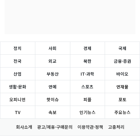
정치
사회
경제
국제
전국
외교
북한
금융·증권
산업
부동산
IT·과학
바이오
생활·문화
연예
스포츠
연재물
오피니언
핫이슈
피플
포토
TV
속보
인기뉴스
주요뉴스
회사소개
광고/제휴·구매문의
이용약관·정책
고충처리