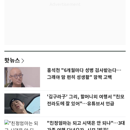
핫뉴스
홍석천 "6개월마다 성병 검사받는다…
그래야 맘 편히 성생활" 깜짝 고백
'김구라子' 그리, 할머니외 여행서 "친모
전라도에 잘 있어"…유튜브서 언급
"친정엄마는 되고 시댁은 안 되냐"…3대