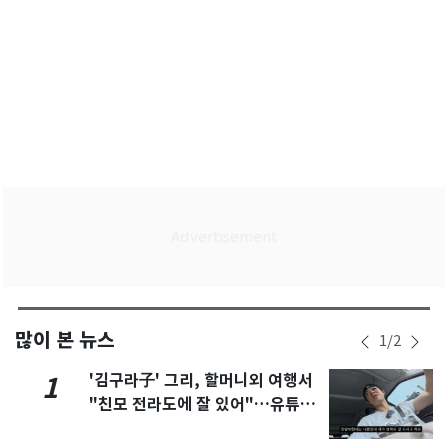
많이 본 뉴스
1
/
2
'김구라子' 그리, 할머니외 여행서
1
"친모 전라도에 잘 있어"…유튜브
서 언급