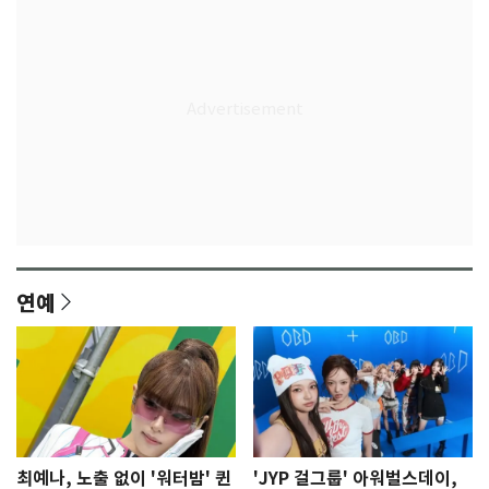
연예
최예나, 노출 없이 '워터밤' 퀸
'JYP 걸그룹' 아워벌스데이,