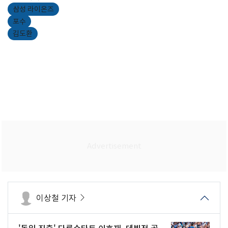
삼성 라이온즈
포수
김도환
이상철 기자
'독일 진출' 다름슈타트 이호재, 데뷔전 골