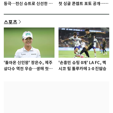
등극…전신 슈트로 신선한 충
첫 싱글 콘셉트 포토 공개…청
격 [N샷]
량·키치
스포츠
'돌아온 신인왕' 장은수, 제주
'손흥민 슈팅 0개' LA FC, 멕
삼다수 역전 우승…생애 첫승
시코 팀 톨루카에 1-0 진땀승
감격