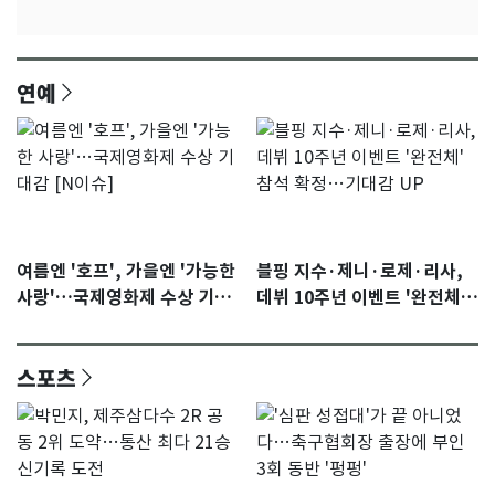
연예
여름엔 '호프', 가을엔 '가능한
블핑 지수·제니·로제·리사,
사랑'…국제영화제 수상 기대
데뷔 10주년 이벤트 '완전체'
감 [N이슈]
참석 확정…기대감 UP
스포츠