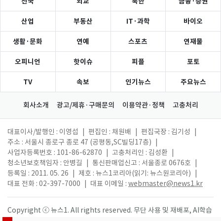
전국
외교
북한
금융·증권
산업
부동산
IT·과학
바이오
생활·문화
연예
스포츠
연재물
오피니언
핫이슈
피플
포토
TV
속보
인기뉴스
주요뉴스
회사소개
광고/제휴·구매문의
이용약관·정책
고충처리
대표이사/발행인 : 이영섭
|
편집인 : 채원배
|
편집국장 : 김기성
|
주소 : 서울시 종로구 종로 47 (공평동,SC빌딩17층)
|
사업자등록번호 : 101-86-62870
|
고충처리인 : 김성환
|
청소년보호책임자 : 안병길
|
통신판매업신고 : 서울종로 0676호
|
등록일 : 2011. 05. 26
|
제호 : 뉴스1코리아(읽기: 뉴스원코리아)
|
대표 전화 : 02-397-7000
|
대표 이메일 :
webmaster@news1.kr
Copyright ⓒ 뉴스1. All rights reserved. 무단 사용 및 재배포, AI학습
활용 금지.