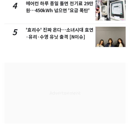
에어컨 하루 종일 틀면 전기료 29만
4
원…450kWh 넘으면 '요금 폭탄'
'효리수' 진짜 온다…소녀시대 효연
5
·유리·수영 유닛 출격 [N이슈]