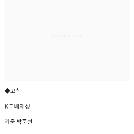
◆고척
K T 배제성
키움 박준현