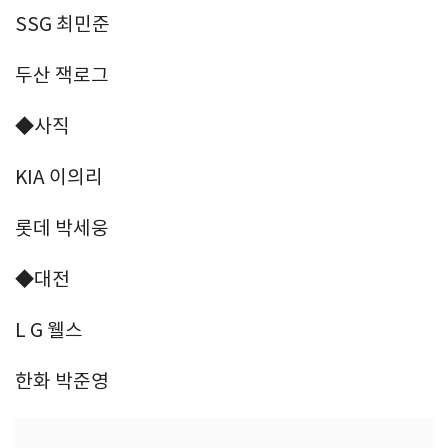
SSG 최민준
두산 잭로그
◆사직
KIA 이의리
롯데 박세웅
◆대전
L G 웰스
한화 박준영