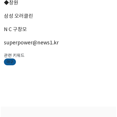
◆창원
삼성 오러클린
N C 구창모
superpower@news1.kr
관련 키워드
야구