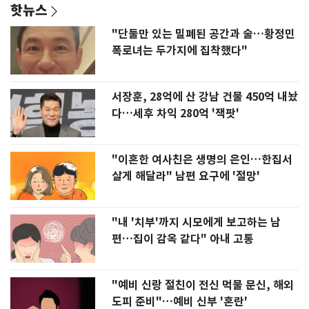
핫뉴스
"단둘만 있는 밀폐된 공간과 술…황정민
폭로녀는 두가지에 집착했다"
서장훈, 28억에 산 강남 건물 450억 내놨
다…세후 차익 280억 '잭팟'
"이혼한 여사친은 생명의 은인…한집서
살게 해달라" 남편 요구에 '절망'
"내 '치부'까지 시모에게 보고하는 남
편…집이 감옥 같다" 아내 고통
"예비 신랑 절친이 전신 먹물 문신, 해외
도피 준비"…예비 신부 '혼란'