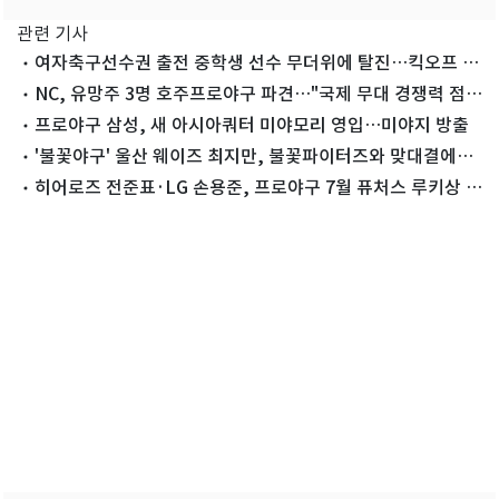
관련 기사
여자축구선수권 출전 중학생 선수 무더위에 탈진…킥오프 1
시간 연기
NC, 유망주 3명 호주프로야구 파견…"국제 무대 경쟁력 점
검"
프로야구 삼성, 새 아시아쿼터 미야모리 영입…미야지 방출
'불꽃야구' 울산 웨이즈 최지만, 불꽃파이터즈와 맞대결에
"박빙일 것" 자신감
히어로즈 전준표·LG 손용준, 프로야구 7월 퓨처스 루키상 선
정