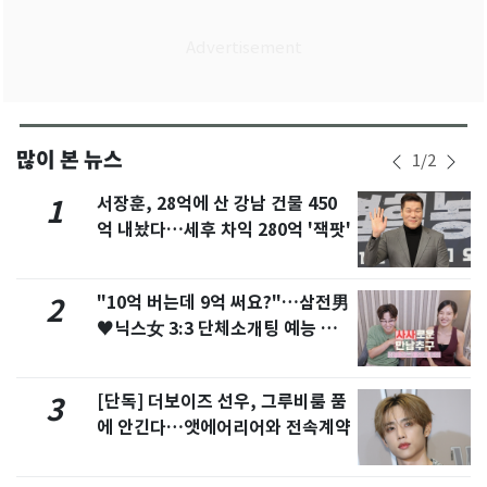
많이 본 뉴스
1
/
2
서장훈, 28억에 산 강남 건물 450
1
억 내놨다…세후 차익 280억 '잭팟'
"10억 버는데 9억 써요?"…삼전男
2
♥닉스女 3:3 단체소개팅 예능 화
제
[단독] 더보이즈 선우, 그루비룸 품
3
에 안긴다…앳에어리어와 전속계약