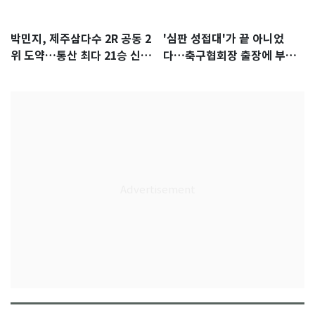
박민지, 제주삼다수 2R 공동 2
'심판 성접대'가 끝 아니었
위 도약…통산 최다 21승 신기
다…축구협회장 출장에 부인
록 도전
3회 동반 '펑펑'