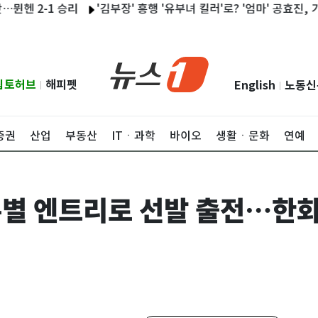
 승리
'김부장' 흥행 '유부녀 킬러'로? '엄마' 공효진, 기세 잡았다
립토허브
해피펫
English
노동신
|
|
증권
산업
부동산
ITㆍ과학
바이오
생활ㆍ문화
연예
 특별 엔트리로 선발 출전…한