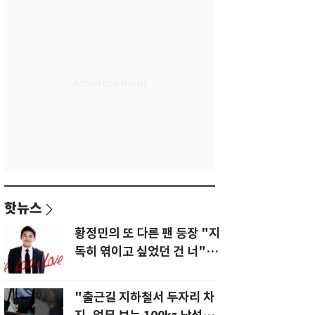
핫뉴스
황정민의 또 다른 팬 등장 "지
독히 엮이고 싶었던 건 너" 폭
로녀 직격
"출근길 지하철서 두자리 차