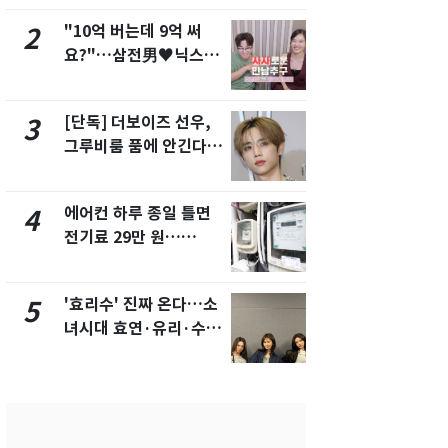
"10억 버는데 9억 써
[단독]중수
2
7
요?"…삼전男♥닉스女
수사관 경력
3:3 단체소개팅 예능 화
진…법무사·
제
택' 유지
[단독] 더보이즈 선우,
"캐리비안 
3
8
그루비룸 품에 안긴다…
의실에 남자
앳에어리어와 전속계약
요"…경찰 
에어컨 하루 종일 틀면
전남광주 화
4
9
전기료 29만 원…
교통사고로 
450kWh 넘으면 '요금
지…6명 부
폭탄'
'효리수' 진짜 온다…소
'심판 성접대
5
10
녀시대 효연·유리·수영
었다…축구
유닛 출격 [N이슈]
에 부인 3회 