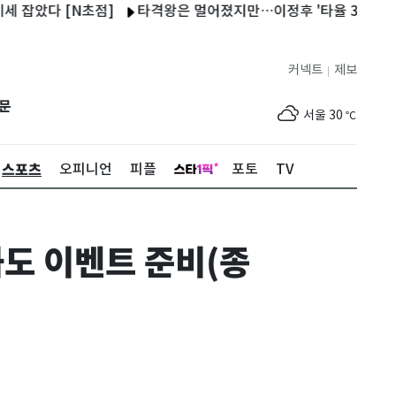
 [N초점]
타격왕은 멀어졌지만…이정후 '타율 3할'의 가치
'전
커넥트
제보
|
제주
30
℃
문
서울
30
℃
부산
30
℃
스포츠
오피니언
피플
포토
TV
대구
30
℃
인천
32
℃
화도 이벤트 준비(종
광주
31
℃
대전
30
℃
울산
30
℃
강릉
26
℃
제주
30
℃