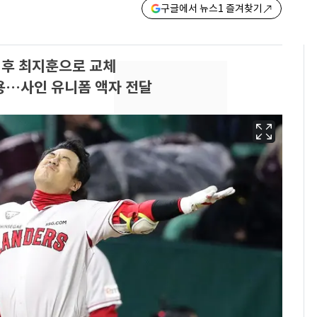
구글에서 뉴스1 즐겨찾기
 후 최지훈으로 교체
착용…사인 유니폼 액자 전달
13호 태풍 '돌핀' 日오
6
키나와·가고시마현 접
근…26만명 대피령