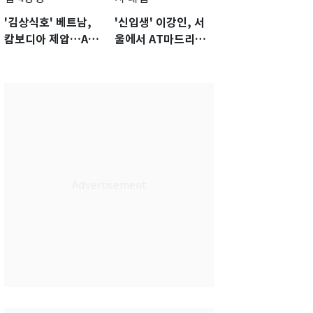
'김상식호' 베트남,
'신입생' 이강인, 서
캄보디아 제압…A조
울에서 AT마드리드
1위로 아세안챔피언
선수·관계자 80명 식
십 4강행
사 대접