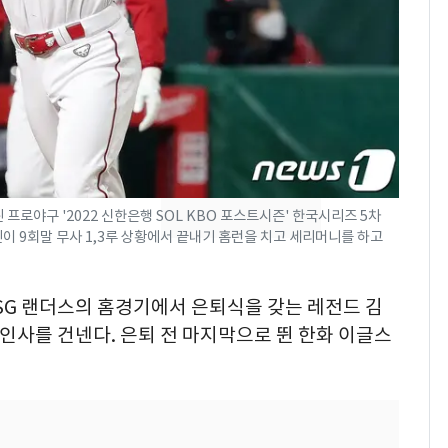
[단독]중수청 가는 검찰
7
수사관 경력 합산 추
진…법무사·집행관 '혜
택' 유지
"캐리비안 베이 여자 탈
8
의실에 남자가 있어
요"…경찰 수사
전남광주 화정역 인근서
9
프로야구 '2022 신한은행 SOL KBO 포스트시즌' 한국시리즈 5차
교통사고로 40대 심정
민이 9회말 무사 1,3루 상황에서 끝내기 홈런을 치고 세리머니를 하고
지…6명 부상
'심판 성접대'가 끝 아니
SSG 랜더스의 홈경기에서 은퇴식을 갖는 레전드 김
10
었다…축구협회장 출장
 인사를 건넨다. 은퇴 전 마지막으로 뛴 한화 이글스
에 부인 3회 동반 '펑펑'