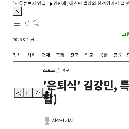
…유튜브서 언급
김민재, 애스턴 빌라와 친선경기서 골 맛…뮌헨 2-1
크
2026.8.7 (금)
정치
사회
경제
국제
전국
외교
북한
금융ㆍ
스포츠
야구
'은퇴식' 김강민,
가
합)
서장원 기자