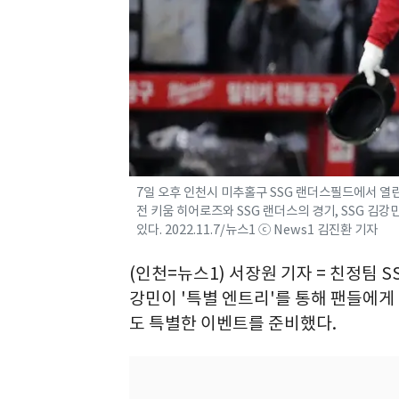
7일 오후 인천시 미추홀구 SSG 랜더스필드에서 열린 
전 키움 히어로즈와 SSG 랜더스의 경기, SSG 김강
있다. 2022.11.7/뉴스1 ⓒ News1 김진환 기자
(인천=뉴스1) 서장원 기자 = 친정팀 
강민이 '특별 엔트리'를 통해 팬들에게
도 특별한 이벤트를 준비했다.