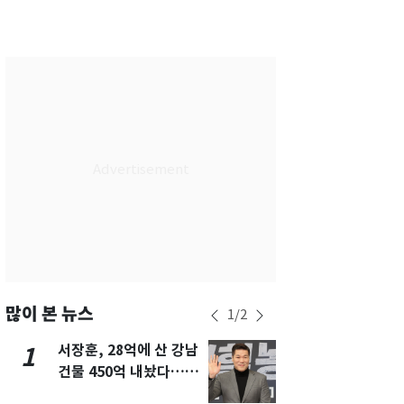
서울
30
℃
부산
30
℃
대구
30
℃
인천
32
℃
광주
31
℃
대전
30
℃
울산
30
℃
강릉
26
℃
제주
30
℃
많이 본 뉴스
1
/
2
서장훈, 28억에 산 강남
13호 태풍 '
1
6
건물 450억 내놨다…세
키나와·가고
후 차익 280억 '잭팟'
근…26만명