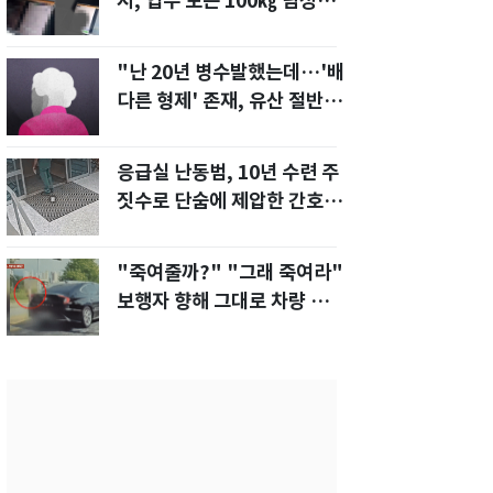
지, 업무 보는 100㎏ 남성…
부딪히면 신경질"
"난 20년 병수발했는데…'배
다른 형제' 존재, 유산 절반 가
져가나"
응급실 난동범, 10년 수련 주
짓수로 단숨에 제압한 간호사
화제[영상]
"죽여줄까?" "그래 죽여라"
보행자 향해 그대로 차량 돌진
한 운전자[영상]