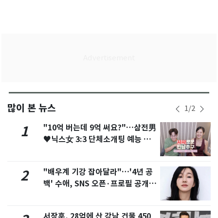
많이 본 뉴스
1
/
2
"10억 버는데 9억 써요?"…삼전男
1
♥닉스女 3:3 단체소개팅 예능 화
제
"배우계 기강 잡아달라"…'4년 공
2
백' 수애, SNS 오픈·프로필 공개
화제
서장훈, 28억에 산 강남 건물 450