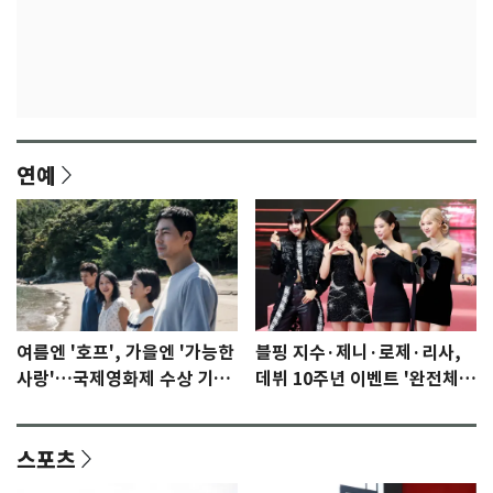
연예
여름엔 '호프', 가을엔 '가능한
블핑 지수·제니·로제·리사,
사랑'…국제영화제 수상 기대
데뷔 10주년 이벤트 '완전체'
감 [N이슈]
참석 확정…기대감 UP
스포츠