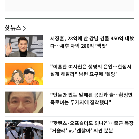
핫뉴스
서장훈, 28억에 산 강남 건물 450억 내놨
다…세후 차익 280억 '잭팟'
"이혼한 여사친은 생명의 은인…한집서
살게 해달라" 남편 요구에 '절망'
"단둘만 있는 밀폐된 공간과 술…황정민
폭로녀는 두가지에 집착했다"
"핫팬츠·오프숄더도 되나?"…출근 복장
'거슬려' vs '괜찮아' 의견 분분