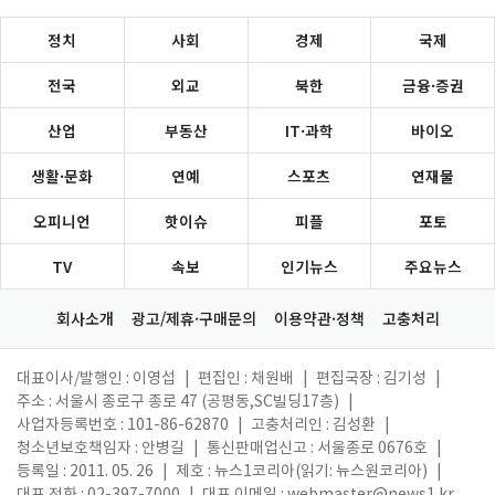
정치
사회
경제
국제
전국
외교
북한
금융·증권
산업
부동산
IT·과학
바이오
생활·문화
연예
스포츠
연재물
오피니언
핫이슈
피플
포토
TV
속보
인기뉴스
주요뉴스
회사소개
광고/제휴·구매문의
이용약관·정책
고충처리
대표이사/발행인 : 이영섭
|
편집인 : 채원배
|
편집국장 : 김기성
|
주소 : 서울시 종로구 종로 47 (공평동,SC빌딩17층)
|
사업자등록번호 : 101-86-62870
|
고충처리인 : 김성환
|
청소년보호책임자 : 안병길
|
통신판매업신고 : 서울종로 0676호
|
등록일 : 2011. 05. 26
|
제호 : 뉴스1코리아(읽기: 뉴스원코리아)
|
대표 전화 : 02-397-7000
|
대표 이메일 :
webmaster@news1.kr