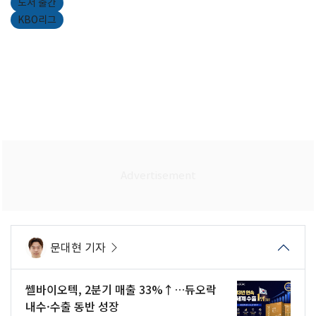
도서 출간
KBO리그
문대현 기자
쎌바이오텍, 2분기 매출 33%↑…듀오락
내수·수출 동반 성장