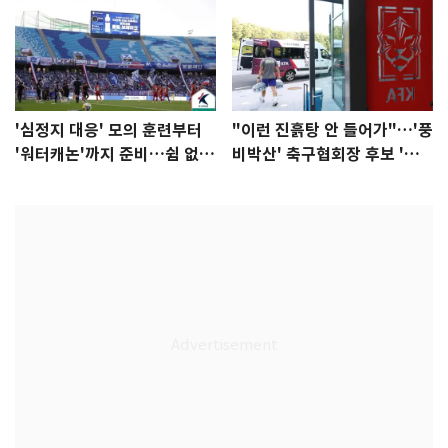
'심정지 대응' 모의 훈련부터
"이런 진흙탕 안 들어가"…'풍
'워터캐논'까지 준비…쉼 없는
비박산' 축구협회장 후보 '실
K리그
종'