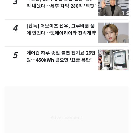
3
억 내놨다…세후 차익 280억 '잭팟'
[단독] 더보이즈 선우, 그루비룸 품
4
에 안긴다…앳에어리어와 전속계약
에어컨 하루 종일 틀면 전기료 29만
5
원…450kWh 넘으면 '요금 폭탄'