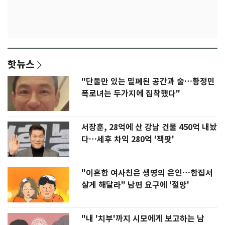
핫뉴스
"단둘만 있는 밀폐된 공간과 술…황정민
폭로녀는 두가지에 집착했다"
서장훈, 28억에 산 강남 건물 450억 내놨
다…세후 차익 280억 '잭팟'
"이혼한 여사친은 생명의 은인…한집서
살게 해달라" 남편 요구에 '절망'
"내 '치부'까지 시모에게 보고하는 남