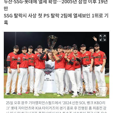
두산·SSG·롯데에 열세 확정…2005년 삼성 이후 19년
만
SSG 탈락시 사상 첫 PS 탈락 2팀에 열세보인 1위로 기
록
25일 오후 광주 기아챔피언스필드에서 '2024 신한 SOL 뱅크 KBO리
그' 롯데 자이언츠와 KIA 타이거즈의 경기 종료 후 진행된 홈 최종전 감