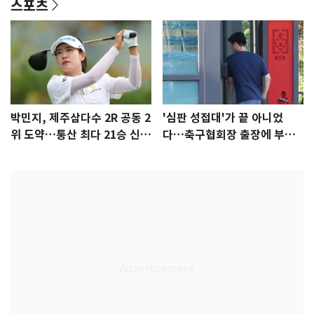
스포츠
박민지, 제주삼다수 2R 공동 2
'심판 성접대'가 끝 아니었
위 도약…통산 최다 21승 신기
다…축구협회장 출장에 부인
록 도전
3회 동반 '펑펑'