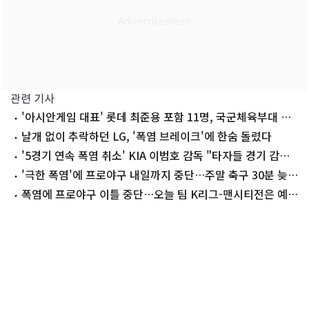
관련 기사
'아시안게임 대표' 롯데 최준용 포함 11명, 국군체육부대 합
격
날개 없이 추락하던 LG, '폭염 브레이크'에 한숨 돌렸다
'5경기 연속 폭염 취소' KIA 이범호 감독 "타자들 경기 감각
걱정"
'극한 폭염'에 프로야구 내일까지 중단…주말 축구 30분 늦춰
(종합)
폭염에 프로야구 이틀 중단…오늘 팀 K리그-맨시티전은 예정
대로