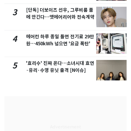
[단독] 더보이즈 선우, 그루비룸 품
3
에 안긴다…앳에어리어와 전속계약
에어컨 하루 종일 틀면 전기료 29만
4
원…450kWh 넘으면 '요금 폭탄'
'효리수' 진짜 온다…소녀시대 효연
5
·유리·수영 유닛 출격 [N이슈]