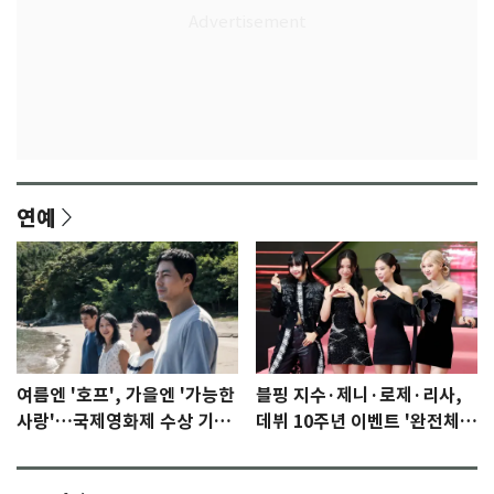
연예
여름엔 '호프', 가을엔 '가능한
블핑 지수·제니·로제·리사,
사랑'…국제영화제 수상 기대
데뷔 10주년 이벤트 '완전체'
감 [N이슈]
참석 확정…기대감 UP