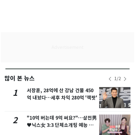
많이 본 뉴스
1
/
2
서장훈, 28억에 산 강남 건물 450
1
억 내놨다…세후 차익 280억 '잭팟'
"10억 버는데 9억 써요?"…삼전男
2
♥닉스女 3:3 단체소개팅 예능 화
제