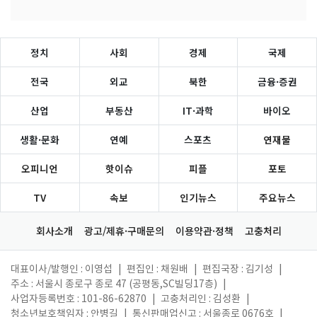
정치
사회
경제
국제
전국
외교
북한
금융·증권
산업
부동산
IT·과학
바이오
생활·문화
연예
스포츠
연재물
오피니언
핫이슈
피플
포토
TV
속보
인기뉴스
주요뉴스
회사소개
광고/제휴·구매문의
이용약관·정책
고충처리
대표이사/발행인 : 이영섭
|
편집인 : 채원배
|
편집국장 : 김기성
|
주소 : 서울시 종로구 종로 47 (공평동,SC빌딩17층)
|
사업자등록번호 : 101-86-62870
|
고충처리인 : 김성환
|
청소년보호책임자 : 안병길
|
통신판매업신고 : 서울종로 0676호
|