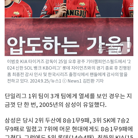
이범호 KIA 타이거즈 감독이 25일 오후 광주 기아챔피언스필드에서 '2
024 신한 SOL 뱅크 KBO리그' 롯데 자이언츠와의 경기 종료 후 진행된
홈 최종전 감사 인사 및 한국시리즈 출정식에서 팬들에게 감사의 말을
전하고 있다. 2024.9.25/뉴스1 ⓒ News1 김진환 기자
단일리그 1위 팀이 3개 팀에게 열세를 보인 경우는 지
금껏 단 한 번, 2005년의 삼성이 유일했다.
삼성은 당시 2위 두산에 8승1무9패, 3위 SK에 7승2
무9패로 밀렸고 7위에 머문 현대에게도 8승1무9패에
그쳤다. 그럼에도 5위 롯데(14승4패), 최하위 KIA(15