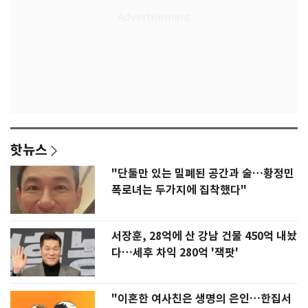
핫뉴스
"단둘만 있는 밀폐된 공간과 술…황정민
폭로녀는 두가지에 집착했다"
서장훈, 28억에 산 강남 건물 450억 내놨
다…세후 차익 280억 '잭팟'
"이혼한 여사친은 생명의 은인…한집서