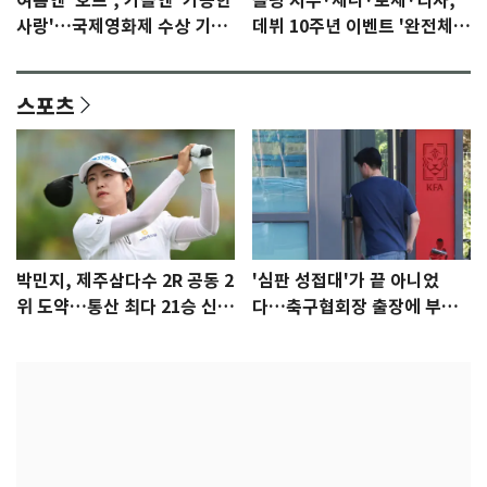
여름엔 '호프', 가을엔 '가능한
블핑 지수·제니·로제·리사,
사랑'…국제영화제 수상 기대
데뷔 10주년 이벤트 '완전체'
감 [N이슈]
참석 확정…기대감 UP
스포츠
박민지, 제주삼다수 2R 공동 2
'심판 성접대'가 끝 아니었
위 도약…통산 최다 21승 신기
다…축구협회장 출장에 부인
록 도전
3회 동반 '펑펑'