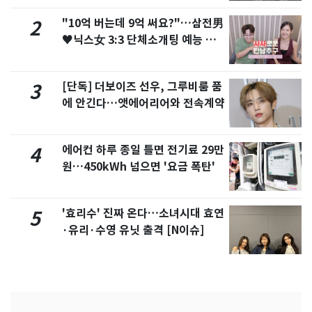
"10억 버는데 9억 써요?"…삼전男
2
♥닉스女 3:3 단체소개팅 예능 화
제
[단독] 더보이즈 선우, 그루비룸 품
3
에 안긴다…앳에어리어와 전속계약
에어컨 하루 종일 틀면 전기료 29만
4
원…450kWh 넘으면 '요금 폭탄'
'효리수' 진짜 온다…소녀시대 효연
5
·유리·수영 유닛 출격 [N이슈]