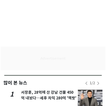
많이 본 뉴스
1
/
2
서장훈, 28억에 산 강남 건물 450
1
억 내놨다…세후 차익 280억 '잭팟'