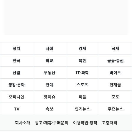
정치
사회
경제
국제
전국
외교
북한
금융·증권
산업
부동산
IT·과학
바이오
생활·문화
연예
스포츠
연재물
오피니언
핫이슈
피플
포토
TV
속보
인기뉴스
주요뉴스
회사소개
광고/제휴·구매문의
이용약관·정책
고충처리