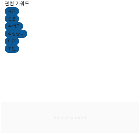
관련 키워드
재혼
결혼
축의금
직장동료
미혼
고민