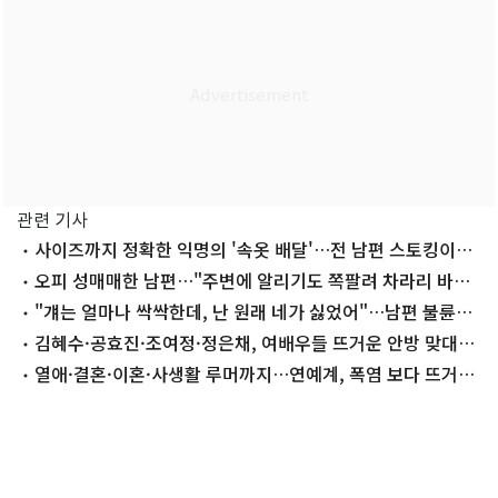
관련 기사
사이즈까지 정확한 익명의 '속옷 배달'…전 남편 스토킹이었
다[탐정비밀]
오피 성매매한 남편…"주변에 알리기도 쪽팔려 차라리 바람
피웠다면"
"걔는 얼마나 싹싹한데, 난 원래 네가 싫었어"…남편 불륜녀
두둔한 시모
김혜수·공효진·조여정·정은채, 여배우들 뜨거운 안방 맞대
결 [N이슈]
열애·결혼·이혼·사생활 루머까지…연예계, 폭염 보다 뜨거
웠다 [N이슈]