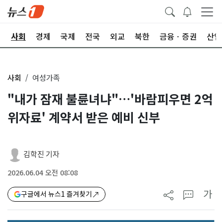
치
사회
경제
국제
전국
외교
북한
금융ㆍ증권
산업
사회
여성가족
"내가 잠재 불륜녀냐"…'바람피우면 2억
위자료' 계약서 받은 예비 신부
김학진 기자
2026.06.04 오전 08:08
가
구글에서 뉴스1 즐겨찾기