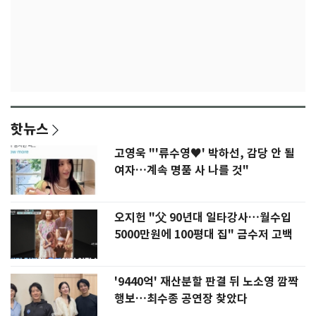
핫뉴스
고영욱 "'류수영♥' 박하선, 감당 안 될
여자…계속 명품 사 나를 것"
오지헌 "父 90년대 일타강사…월수입
5000만원에 100평대 집" 금수저 고백
'9440억' 재산분할 판결 뒤 노소영 깜짝
행보…최수종 공연장 찾았다