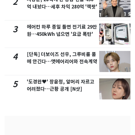
2
억 내놨다…세후 차익 280억 '잭팟'
에어컨 하루 종일 틀면 전기료 29만
3
원…450kWh 넘으면 '요금 폭탄'
[단독] 더보이즈 선우, 그루비룸 품
4
에 안긴다…앳에어리어와 전속계약
'도경완♥' 장윤정, 앞머리 자르고
5
어려졌다…근황 공개 [N샷]