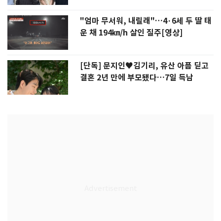
"엄마 무서워, 내릴래"…4·6세 두 딸 태
운 채 194㎞/h 살인 질주[영상]
[단독] 문지인♥김기리, 유산 아픔 딛고
결혼 2년 만에 부모됐다…7일 득남