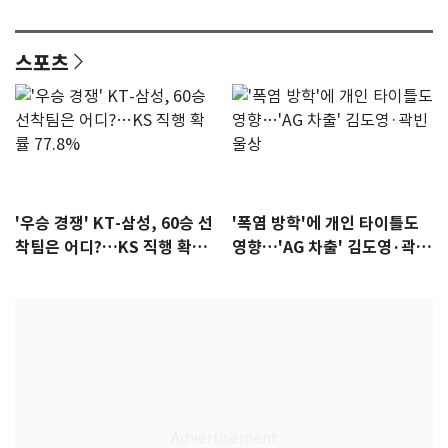
어"…유튜브서 언급
됐다…7일 득남
스포츠
'우승 경쟁' KT-삼성, 60승 선
'폭염 방학'에 개인 타이틀도
착팀은 어디?…KS 직행 확률
영향…'AG 차출' 김도영·곽빈
77.8%
울상