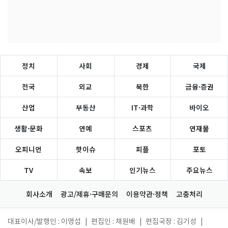
정치
사회
경제
국제
전국
외교
북한
금융·증권
산업
부동산
IT·과학
바이오
생활·문화
연예
스포츠
연재물
오피니언
핫이슈
피플
포토
TV
속보
인기뉴스
주요뉴스
회사소개
광고/제휴·구매문의
이용약관·정책
고충처리
대표이사/발행인 : 이영섭
|
편집인 : 채원배
|
편집국장 : 김기성
|