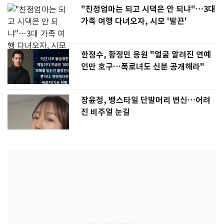
"친정엄마는 되고 시댁은 안 되냐"…3대
가족 여행 다녀오자, 시모 '발끈'
한정수, 황정민 응원 "얼굴 알려진 연예
인만 호구…폭로녀도 신분 공개해라"
장윤정, 뱅스타일 단발머리 변신…어려
진 비주얼 눈길