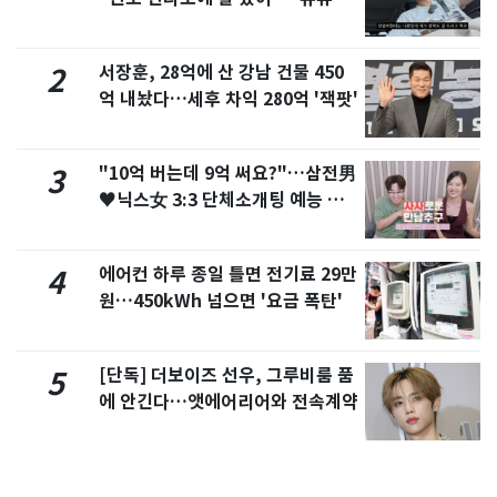
서 언급
서장훈, 28억에 산 강남 건물 450
2
억 내놨다…세후 차익 280억 '잭팟'
"10억 버는데 9억 써요?"…삼전男
3
♥닉스女 3:3 단체소개팅 예능 화
제
에어컨 하루 종일 틀면 전기료 29만
4
원…450kWh 넘으면 '요금 폭탄'
[단독] 더보이즈 선우, 그루비룸 품
5
에 안긴다…앳에어리어와 전속계약