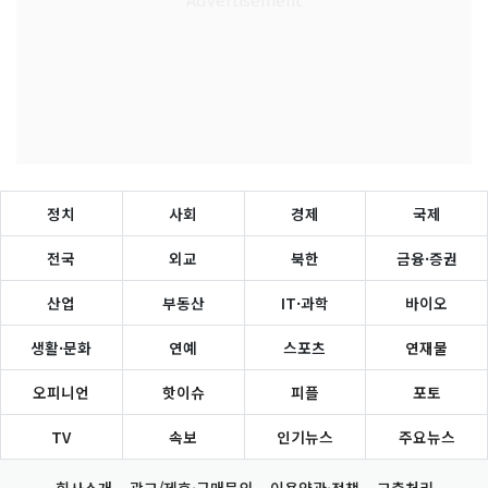
정치
사회
경제
국제
전국
외교
북한
금융·증권
산업
부동산
IT·과학
바이오
생활·문화
연예
스포츠
연재물
오피니언
핫이슈
피플
포토
TV
속보
인기뉴스
주요뉴스
회사소개
광고/제휴·구매문의
이용약관·정책
고충처리