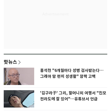
핫뉴스
홍석천 "6개월마다 성병 검사받는다…
그래야 맘 편히 성생활" 깜짝 고백
'김구라子' 그리, 할머니외 여행서 "친모
전라도에 잘 있어"…유튜브서 언급