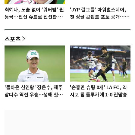
최예나, 노출 없이 '워터밤' 퀸
'JYP 걸그룹' 아워벌스데이,
등극…전신 슈트로 신선한 충
첫 싱글 콘셉트 포토 공개…청
격 [N샷]
량·키치
스포츠
'돌아온 신인왕' 장은수, 제주
'손흥민 슈팅 0개' LA FC, 멕
삼다수 역전 우승…생애 첫승
시코 팀 톨루카에 1-0 진땀승
감격