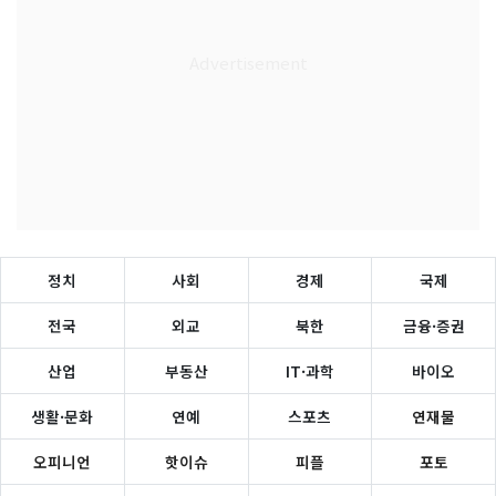
정치
사회
경제
국제
전국
외교
북한
금융·증권
산업
부동산
IT·과학
바이오
생활·문화
연예
스포츠
연재물
오피니언
핫이슈
피플
포토