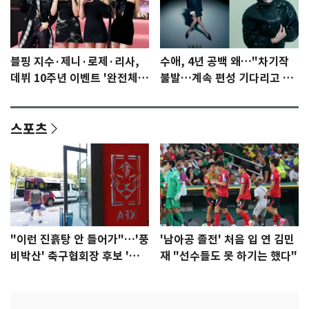
블핑 지수·제니·로제·리사,
수애, 4년 공백 왜…"차기작
데뷔 10주년 이벤트 '완전체'
불발…계속 편성 기다리고 있
참석 확정…기대감 UP
다"
스포츠
"이런 진흙탕 안 들어가"…'풍
'남아공 졸전' 처음 입 연 김민
비박산' 축구협회장 후보 '실
재 "선수들도 못 하기는 했다"
종'