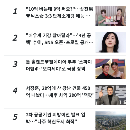
"10억 버는데 9억 써요?"…삼전男
1
♥닉스女 3:3 단체소개팅 예능 화
제
"배우계 기강 잡아달라"…'4년 공
2
백' 수애, SNS 오픈·프로필 공개
화제
톰 홀랜드♥젠데이아 부부 '스파이
3
더맨4'·'오디세이'로 극장 장악
서장훈, 28억에 산 강남 건물 450
4
억 내놨다…세후 차익 280억 '잭팟'
2차 공공기관 지방이전 발표 임
5
박…"나주 혁신도시 최적"