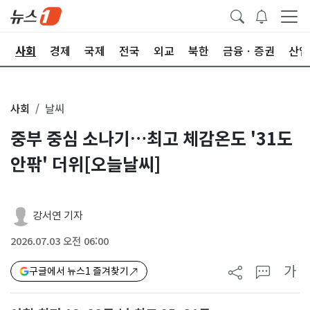
치
사회
경제
국제
전국
외교
북한
금융ㆍ증권
산업
사회
날씨
중부 중심 소나기…최고 체감온도 '31도
안팎' 더위[오늘날씨]
강서연 기자
2026.07.03 오전 06:00
가
구글에서 뉴스1 즐겨찾기