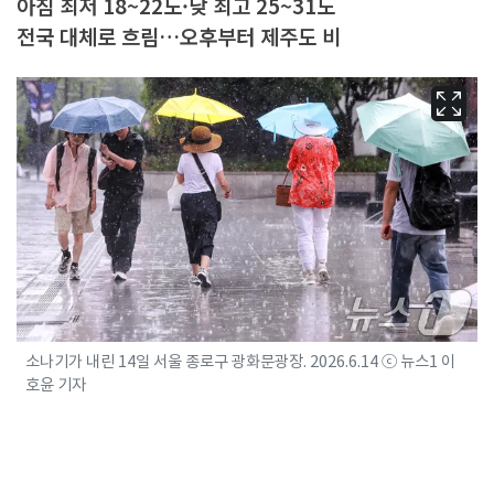
아침 최저 18~22도·낮 최고 25~31도
전국 대체로 흐림…오후부터 제주도 비
소나기가 내린 14일 서울 종로구 광화문광장. 2026.6.14 ⓒ 뉴스1 이
호윤 기자