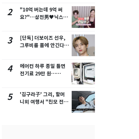
"10억 버는데 9억 써
낮 최고 37
2
7
요?"…삼전男♥닉스女
속…전국 곳곳
3:3 단체소개팅 예능 화
날씨]
제
[단독] 더보이즈 선우,
[단독] 경찰,
3
8
그루비룸 품에 안긴다…
제작사 회장
앳에어리어와 전속계약
시장법 위반
에어컨 하루 종일 틀면
[단독]중수
4
9
전기료 29만 원…
수사관 경력
450kWh 넘으면 '요금
진…법무사·
폭탄'
택' 유지
'김구라子' 그리, 할머
전남광주 화
5
10
니외 여행서 "친모 전라
교통사고로 
도에 잘 있어"…유튜브
지…6명 부
서 언급