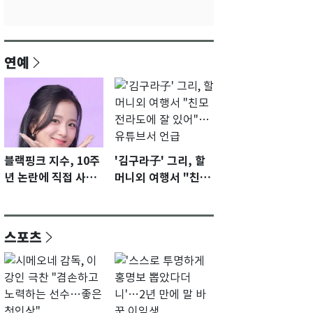
연예
블랙핑크 지수, 10주
'김구라子' 그리, 할
년 논란에 직접 사과
머니외 여행서 "친모
"큰 섭섭함 안겨 미
전라도에 잘 있어"…
안"
유튜브서 언급
스포츠