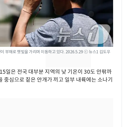
낮 최고 37도 폭염 계
7
속…전국 곳곳 비 [오늘
날씨]
[단독] 경찰, '김부장'
8
제작사 회장 수사…자본
시장법 위반 의혹
 부채로 햇빛을 가리며 이동하고 있다. 2026.5.29 ⓒ 뉴스1 김도우
[단독]중수청 가는 검찰
9
수사관 경력 합산 추
 15일은 전국 대부분 지역의 낮 기온이 30도 안팎까
진…법무사·집행관 '혜
을 중심으로 짙은 안개가 끼고 일부 내륙에는 소나기
택' 유지
전남광주 화정역 인근서
10
교통사고로 40대 심정
지…6명 부상