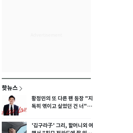
핫뉴스
황정민의 또 다른 팬 등장 "지
독히 엮이고 싶었던 건 너" 폭
로녀 직격
'김구라子' 그리, 할머니외 여