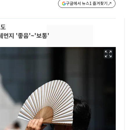
구글에서 뉴스1 즐겨찾기
2도
먼지 '좋음'~'보통'
13호 태풍 '돌핀' 日오
6
키나와·가고시마현 접
근…26만명 대피령