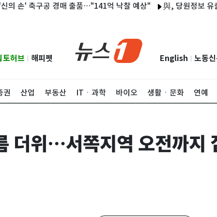
' 축구공 경매 출품…"141억 낙찰 예상"
與, 당원정보 유출 '늑장
립토허브
해피펫
English
노동신
|
|
증권
산업
부동산
ITㆍ과학
바이오
생활ㆍ문화
연예
여름 더위…서쪽지역 오전까지 