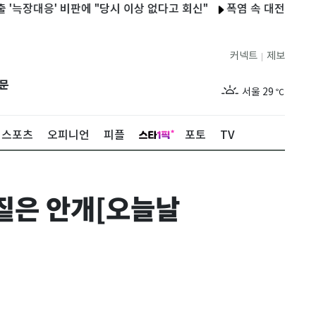
대응' 비판에 "당시 이상 없다고 회신"
폭염 속 대전·당진서 정전
커넥트
제보
|
제주
29
℃
문
서울
29
℃
부산
29
℃
스포츠
오피니언
피플
포토
TV
대구
28
℃
인천
29
℃
짙은 안개[오늘날
광주
29
℃
대전
28
℃
울산
28
℃
강릉
21
℃
제주
29
℃