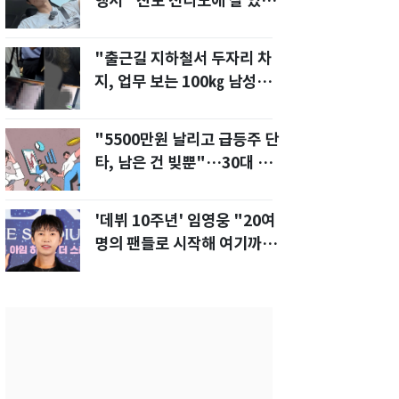
행서 "친모 전라도에 잘 있
어"…유튜브서 언급
"출근길 지하철서 두자리 차
지, 업무 보는 100㎏ 남성…
부딪히면 신경질"
"5500만원 날리고 급등주 단
타, 남은 건 빚뿐"…30대 여
성 파혼 위기
'데뷔 10주년' 임영웅 "20여
명의 팬들로 시작해 여기까
지…진심 감사"