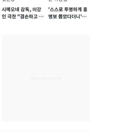
시메오네 감독, 이강
'스스로 투명하게 홍
인 극찬 "겸손하고 노
명보 뽑았다더니'…2
력하는 선수…좋은
년 만에 말 바꾼 이임
첫인상"
생