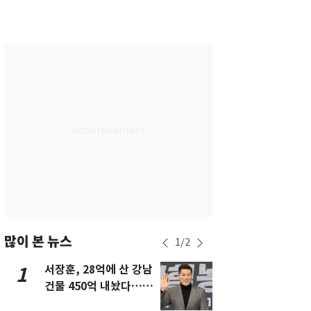
서울
29
℃
부산
29
℃
대구
28
℃
인천
29
℃
광주
29
℃
대전
28
℃
울산
28
℃
강릉
21
℃
제주
29
℃
많이 본 뉴스
1
/
2
서장훈, 28억에 산 강남
13호 태풍 '
1
6
건물 450억 내놨다…세
키나와·가고
후 차익 280억 '잭팟'
근…26만명