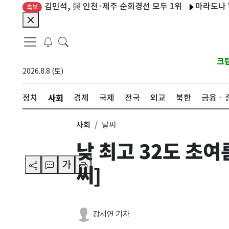
김민석, 與 인천·제주 순회경선 모두 1위
마라도나 '신의 손
속보
크
2026.8.8 (토)
사회
정치
경제
국제
전국
외교
북한
금융ㆍ
사회
날씨
낮 최고 32도 초
가
씨]
강서연 기자