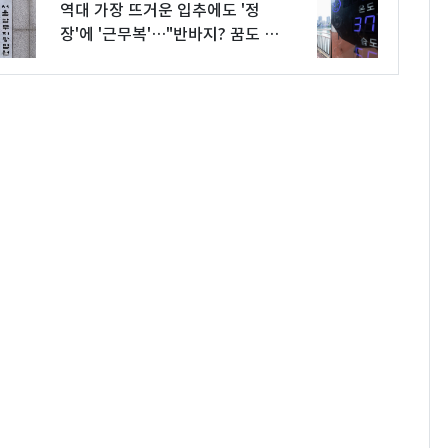
역대 가장 뜨거운 입추에도 '정
장'에 '근무복'…"반바지? 꿈도 못
꿔요"