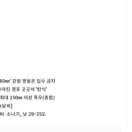
80㎜' 강원 영동은 입수 금지
아진 경포 곳곳서 '탄식'
최대 150㎜ 이상 폭우(종합)
늘날씨]
비·소나기, 낮 29~35도