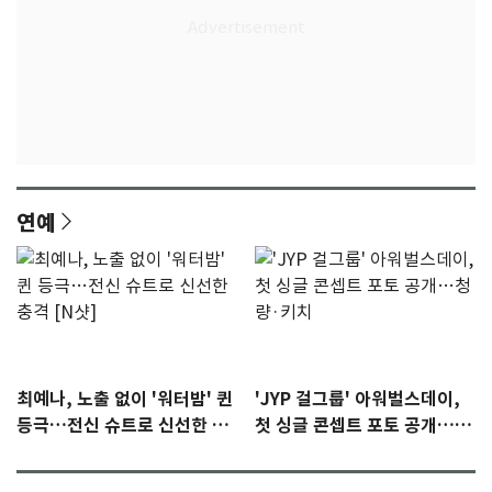
연예
최예나, 노출 없이 '워터밤' 퀸
'JYP 걸그룹' 아워벌스데이,
등극…전신 슈트로 신선한 충
첫 싱글 콘셉트 포토 공개…청
격 [N샷]
량·키치