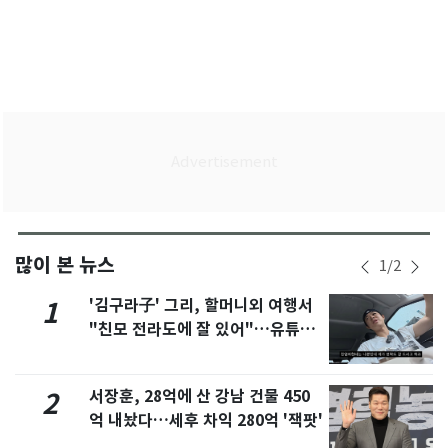
많이 본 뉴스
1
/
2
'김구라子' 그리, 할머니외 여행서
1
"친모 전라도에 잘 있어"…유튜브
서 언급
서장훈, 28억에 산 강남 건물 450
2
억 내놨다…세후 차익 280억 '잭팟'