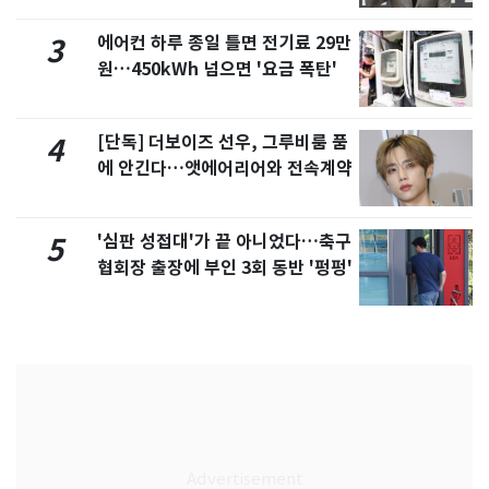
에어컨 하루 종일 틀면 전기료 29만
3
원…450kWh 넘으면 '요금 폭탄'
[단독] 더보이즈 선우, 그루비룸 품
4
에 안긴다…앳에어리어와 전속계약
'심판 성접대'가 끝 아니었다…축구
5
협회장 출장에 부인 3회 동반 '펑펑'