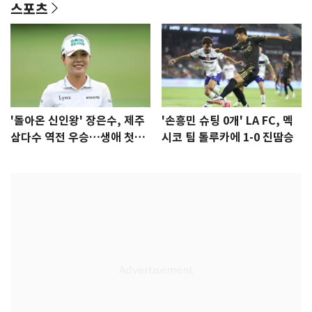
스포츠
'돌아온 신인왕' 장은수, 제주
'손흥민 슈팅 0개' LA FC, 멕
삼다수 역전 우승…생애 첫승
시코 팀 톨루카에 1-0 진땀승
감격