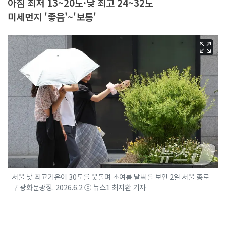
아침 최저 13~20도·낮 최고 24~32도
미세먼지 '좋음'~'보통'
서울 낮 최고기온이 30도를 웃돌며 초여름 날씨를 보인 2일 서울 종로
구 광화문광장. 2026.6.2 ⓒ 뉴스1 최지환 기자