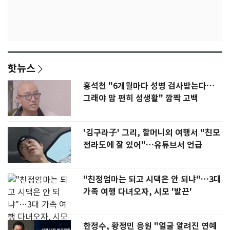
핫뉴스
홍석천 "6개월마다 성병 검사받는다…
그래야 맘 편히 성생활" 깜짝 고백
'김구라子' 그리, 할머니외 여행서 "친모
전라도에 잘 있어"…유튜브서 언급
"친정엄마는 되고 시댁은 안 되냐"…3대
가족 여행 다녀오자, 시모 '발끈'
한정수, 황정민 응원 "얼굴 알려진 연예