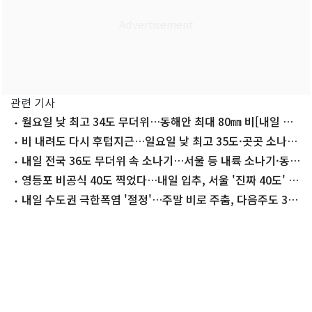
관련 기사
월요일 낮 최고 34도 무더위…동해안 최대 80㎜ 비[내일 날
씨]
비 내려도 다시 후텁지근…일요일 낮 최고 35도·곳곳 소나기
[내일날씨]
내일 전국 36도 무더위 속 소나기…서울 등 내륙 소나기·동
해안 폭우
영등포 비공식 40도 찍었다…내일 입추, 서울 '진짜 40도' 넘
나
내일 수도권 극한폭염 '절정'…주말 비로 주춤, 다음주도 36
도 '찜통'