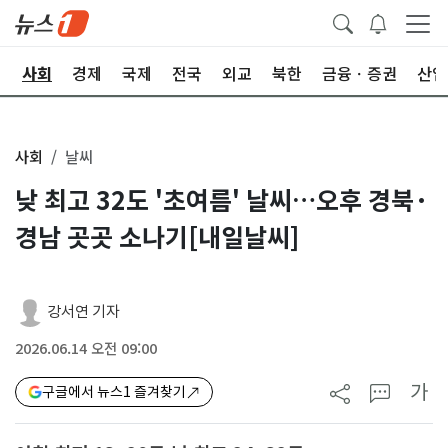
치
사회
경제
국제
전국
외교
북한
금융ㆍ증권
산업
사회
날씨
낮 최고 32도 '초여름' 날씨…오후 경북·
경남 곳곳 소나기[내일날씨]
강서연 기자
2026.06.14 오전 09:00
가
구글에서 뉴스1 즐겨찾기