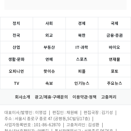
정치
사회
경제
국제
전국
외교
북한
금융·증권
산업
부동산
IT·과학
바이오
생활·문화
연예
스포츠
연재물
오피니언
핫이슈
피플
포토
TV
속보
인기뉴스
주요뉴스
회사소개
광고/제휴·구매문의
이용약관·정책
고충처리
대표이사/발행인 : 이영섭
|
편집인 : 채원배
|
편집국장 : 김기성
|
주소 : 서울시 종로구 종로 47 (공평동,SC빌딩17층)
|
사업자등록번호 : 101-86-62870
|
고충처리인 : 김성환
|
청소년보호책임자 : 안병길
|
통신판매업신고 : 서울종로 0676호
|