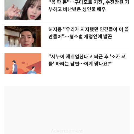
"몸 판 돈"…구마모토 지진, 수천만원 기
부하고 비난받은 성인물 배우
허지웅 "우리가 지지했던 인간들이 이 꼴
만들어"…형소법 개정안에 발끈
"시누이 재취업한다고 퇴근 후 '조카 셔
틀' 하라는 남편…이게 맞나요?"