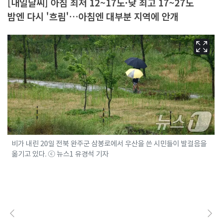
[내일날씨] 아침 최저 12~17도·낮 최고 17~27도
밤엔 다시 '흐림'…아침엔 대부분 지역에 안개
비가 내린 20일 전북 완주군 삼봉로에서 우산을 쓴 시민들이 발걸음을
옮기고 있다. ⓒ 뉴스1 유경석 기자