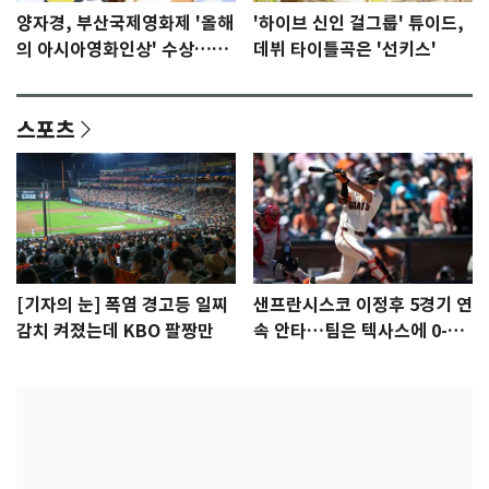
양자경, 부산국제영화제 '올해
'하이브 신인 걸그룹' 튜이드,
의 아시아영화인상' 수상…15
데뷔 타이틀곡은 '선키스'
년만에 부산 온다
스포츠
[기자의 눈] 폭염 경고등 일찌
샌프란시스코 이정후 5경기 연
감치 켜졌는데 KBO 팔짱만
속 안타…팀은 텍사스에 0-6
완패