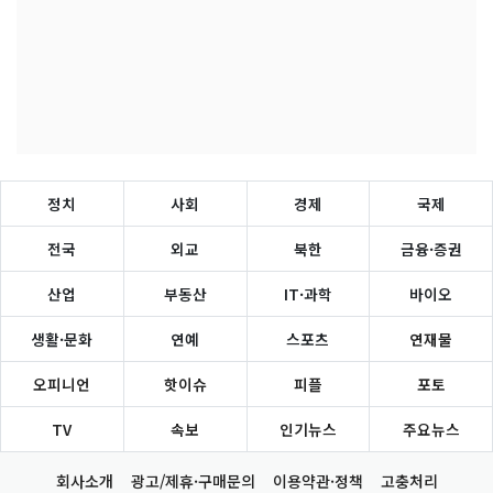
정치
사회
경제
국제
전국
외교
북한
금융·증권
산업
부동산
IT·과학
바이오
생활·문화
연예
스포츠
연재물
오피니언
핫이슈
피플
포토
TV
속보
인기뉴스
주요뉴스
회사소개
광고/제휴·구매문의
이용약관·정책
고충처리