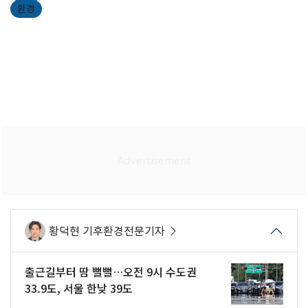
환경
황덕현 기후환경전문기자
출근길부터 땀 뻘뻘…오전 9시 수도권
33.9도, 서울 한낮 39도