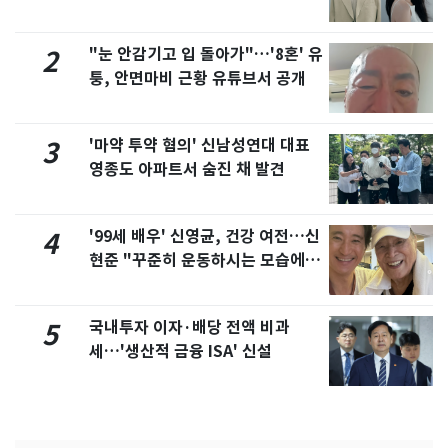
"눈 안감기고 입 돌아가"…'8혼' 유
2
퉁, 안면마비 근황 유튜브서 공개
'마약 투약 혐의' 신남성연대 대표
3
영종도 아파트서 숨진 채 발견
'99세 배우' 신영균, 건강 여전…신
4
현준 "꾸준히 운동하시는 모습에 큰
자극"
국내투자 이자·배당 전액 비과
5
세…'생산적 금융 ISA' 신설