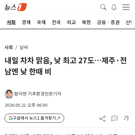
치
사회
경제
국제
전국
외교
북한
금융ㆍ증권
산업
사회
날씨
내일 차차 맑음, 낮 최고 27도…제주·전
남엔 낮 한때 비
황덕현 기후환경전문기자
2026.05.21 오후 06:00
가
구글에서 뉴스1 즐겨찾기