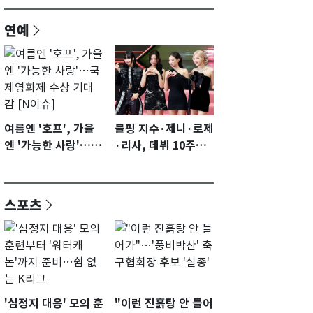
연예
여름엔 '호프', 가을
블핑 지수·제니·로제
엔 '가능한 사랑'…국
·리사, 데뷔 10주년
제영화제 수상 기대
이벤트 '완전체' 참석
감 [N이슈]
확정…기대감 UP
스포츠
'심정지 대응' 모의 훈
"이런 진흙탕 안 들어