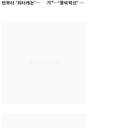
련부터 '워터캐논'까
가"…'풍비박산' 축
지 준비…쉼 없는 K
구협회장 후보 '실종'
리그