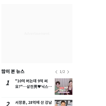
서울
36
℃
부산
33
℃
대구
37
℃
인천
37
℃
광주
37
℃
대전
36
℃
울산
32
℃
강릉
30
℃
많이 본 뉴스
1
/
2
제주
30
℃
"10억 버는데 9억 써
13호 태풍 '
1
6
요?"…삼전男♥닉스女
키나와·가고
3:3 단체소개팅 예능 화
근…26만명
제
서장훈, 28억에 산 강남
"캐리비안 
2
7