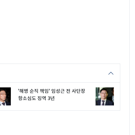
'해병 순직 책임' 임성근 전 사단장
항소심도 징역 3년