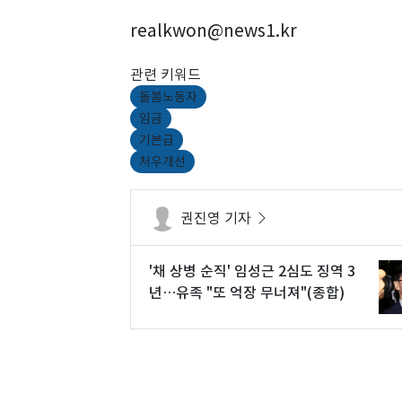
realkwon@news1.kr
관련 키워드
돌봄노동자
임금
기본급
처우개선
권진영 기자
'채 상병 순직' 임성근 2심도 징역 3
년…유족 "또 억장 무너져"(종합)