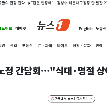
관광 전략
"답은 현장에"…김성수 해운대구청장 한 달간 23곳 현장
립토허브
해피펫
English
노동신
|
|
증권
산업
부동산
ITㆍ과학
바이오
생활ㆍ문화
연예
 노정 간담회…"식대·명절 
구글에서 뉴스1 즐겨찾기