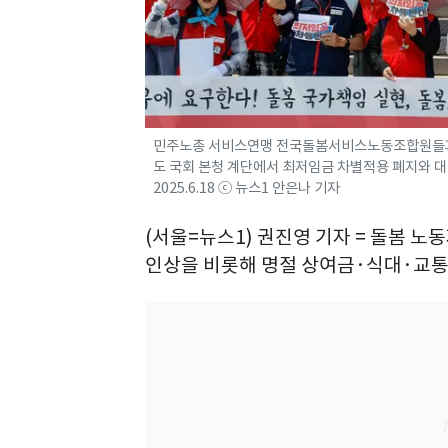
민주노총 서비스연맹 전국돌봄서비스노동조합원들과 더
도 국회 본청 계단에서 최저임금 차별적용 폐지와 대
2025.6.18 ⓒ 뉴스1 안은나 기자
(서울=뉴스1) 권진영 기자 = 돌봄 노
인상을 비롯해 명절 상여금·식대·교통