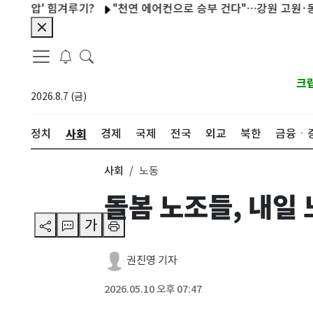
' 힘겨루기?
"천연 에어컨으로 승부 건다"…강원 고원·동굴의 
크
2026.8.7 (금)
사회
정치
경제
국제
전국
외교
북한
금융ㆍ
사회
노동
돌봄 노조들, 내일
가
권진영 기자
2026.05.10 오후 07:47