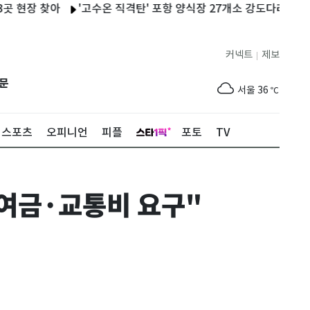
 찾아
'고수온 직격탄' 포항 양식장 27개소 강도다리 등 27만마
커넥트
제보
|
제주
30
℃
문
서울
36
℃
부산
33
℃
스포츠
오피니언
피플
포토
TV
대구
37
℃
인천
37
℃
상여금·교통비 요구"
광주
37
℃
대전
36
℃
울산
32
℃
강릉
30
℃
제주
30
℃