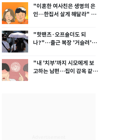
"이혼한 여사친은 생명의 은
인…한집서 살게 해달라" 남
편 요구에 '절망'
"핫팬츠·오프숄더도 되
나?"…출근 복장 '거슬려'
vs '괜찮아' 의견 분분
"내 '치부'까지 시모에게 보
고하는 남편…집이 감옥 같
다" 아내 고통