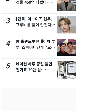
건물 450억 내놨다…세
의실에 남자
후 차익 280억 '잭팟'
요"…경찰 
[단독] 더보이즈 선우,
전남광주 화
3
8
그루비룸 품에 안긴다…
교통사고로 
앳에어리어와 전속계약
지…6명 부
톰 홀랜드♥젠데이아 부
축구협회, 
4
9
부 '스파이더맨4'·'오디
들 10여명 대
세이'로 극장 장악
대' 의혹…
픽 예선 등
에어컨 하루 종일 틀면
美 상원 클
5
10
전기료 29만 원…
리 난항…민
450kWh 넘으면 '요금
·AML 보완
폭탄'