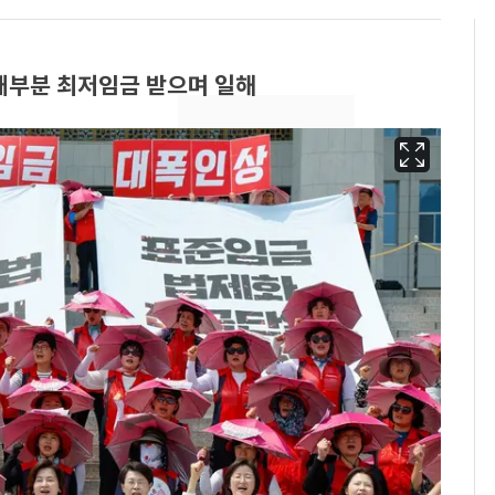
 대부분 최저임금 받으며 일해
13호 태풍 '돌핀' 日오
6
키나와·가고시마현 접
근…26만명 대피령
"캐리비안 베이 여자 탈
7