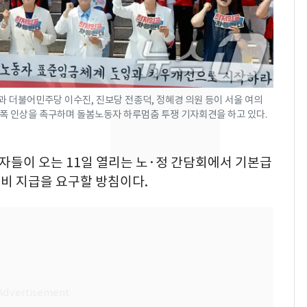
의실에 남자가 있어
요"…경찰 수사
전남광주 화정역 인근서
8
교통사고로 40대 심정
지…6명 부상
불어민주당 이수진, 진보당 전종덕, 정혜경 의원 등이 서울 여의
축구협회, 외국인 심판
폭 인상을 촉구하며 돌봄노동자 하루멈춤 투쟁 기자회견을 하고 있다.
9
들 10여명 대상 '성 접
대' 의혹…월드컵·올림
동자들이 오는 11일 열리는 노·정 간담회에서 기본급
픽 예선 등
美 상원 클래리티법 처
10
비 지급을 요구할 방침이다.
리 난항…민주당 "윤리
·AML 보완 우선"