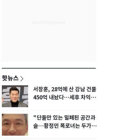
핫뉴스
서장훈, 28억에 산 강남 건물
450억 내놨다…세후 차익
280억 '잭팟'
"단둘만 있는 밀폐된 공간과
술…황정민 폭로녀는 두가지
에 집착했다"